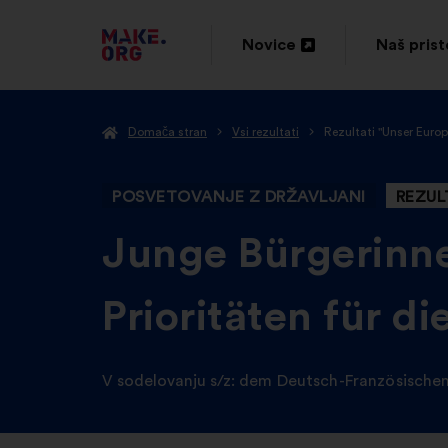
POJDI
Novice
Naš pris
Odpri
Odpri
NA
v
v
DOMAČO
Domača stran
Vsi rezultati
Rezultati "Unser Euro
novem
novem
STRAN
zavihku
zavihku
MAKE.ORG
POSVETOVANJE Z DRŽAVLJANI
REZUL
-
Junge Bürgerinne
Prioritäten für d
V sodelovanju s/z:
dem Deutsch-Französische