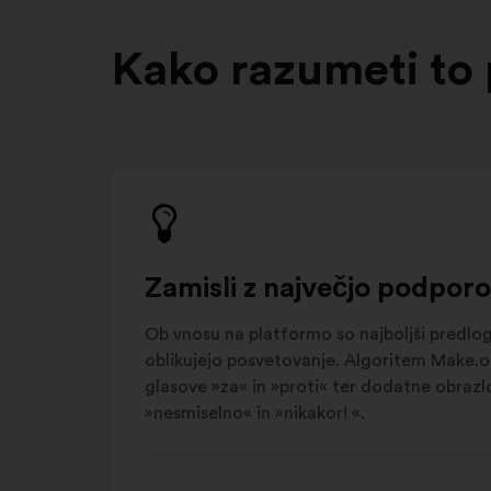
Kako razumeti to
Zamisli z največjo podporo
Ob vnosu na platformo so najboljši predlogi 
oblikujejo posvetovanje. Algoritem Make.or
glasove »za« in »proti« ter dodatne obrazl
»nesmiselno« in »nikakor! «.