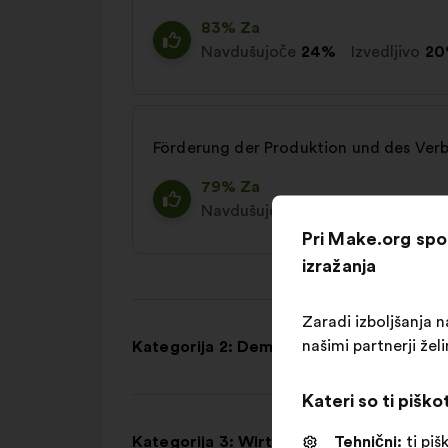
83% Za
Navdušujoče
24%
Izvedljivo
2
Förderung der Produktion und des Ver
79% Za
Navdušujoče
21%
Izvedljivo
19
Pri Make.org sp
izražanja
Zaradi izboljšanja na
našimi partnerji že
Kategorija 2: Demokratie in Europa
Kateri so ti piško
Tehnični:
ti piš
Kategorija 3: Wirtschaft, soziale Gerec