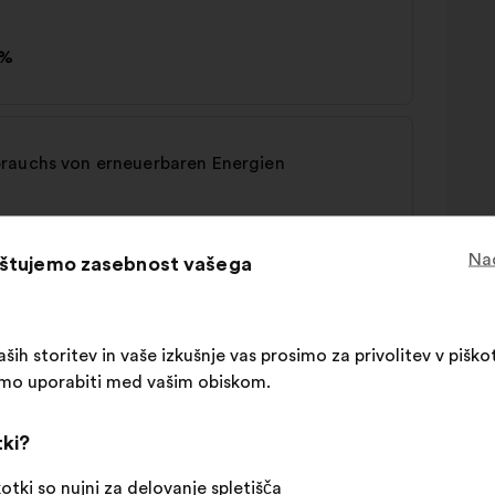
0%
brauchs von erneuerbaren Energien
%
Nad
oštujemo zasebnost vašega
ših storitev in vaše izkušnje vas prosimo za privolitev v piškot
limo uporabiti med vašim obiskom.
tki?
kotki so nujni za delovanje spletišča
htigkeit und Beschäftigung