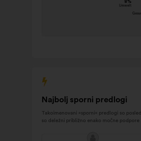
Gesundheit
9%
Umwelt
8%
Die EU in der Welt
6%
Sicherheit
6%
Aufklärung und
5%
Transparenz
Energie und
5%
Ressourcen
Migration
5%
Sonstiges
17%
Najbolj sporni predlogi
Takoimenovani »sporni« predlogi so posledi
so deležni približno enako močne podpore 
Vsebina
Predlog: