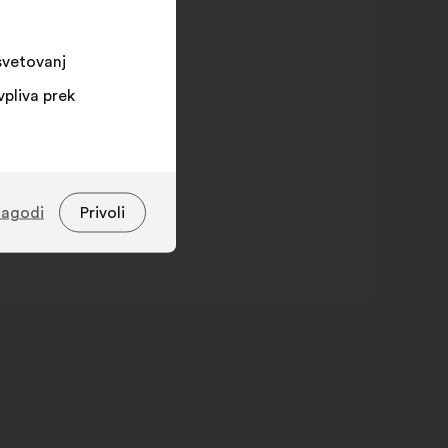
osvetovanj
vpliva prek
lagodi
Privoli