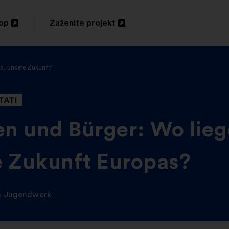
top
Zaženite projekt
Odpri
v
pa, unsere Zukunft"
novem
zavihku
TATI
n und Bürger: Wo lieg
ie Zukunft Europas?
n Jugendwerk