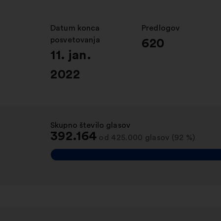
Datum konca
:
Predlogov
:
posvetovanja
620
11. jan.
2022
Skupno število glasov
:
392.164
od 425.000 glasov (92 %)