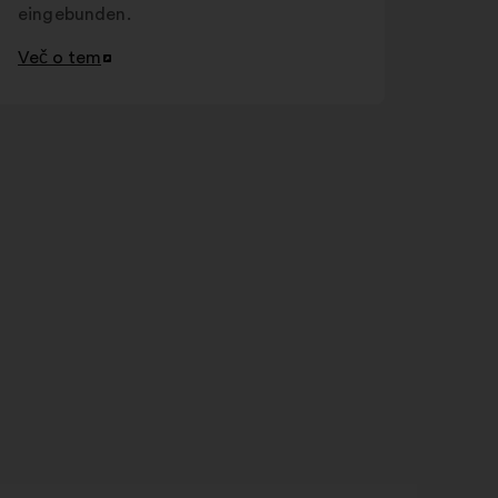
eingebunden.
Več o tem
Odpri
v
novem
zavihku