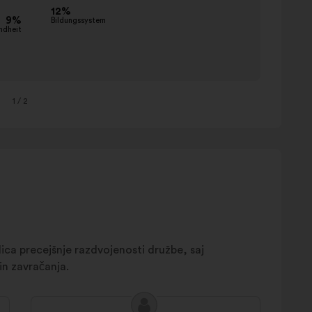
sensibi
kommu
ändern
anpass
subven
1
/ 2
behalt
bewah
besteu
ca precejšnje razdvojenosti družbe, saj
in zavračanja.
Vsebina
Predlog: