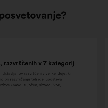
 posvetovanje?
, razvrščenih v 7 kategorij
državljanov razvrščeni v velike ideje, ki
g pri razvrščanju teh idej upošteva
ožitve »navdušujoče«, »izvedljivo«,