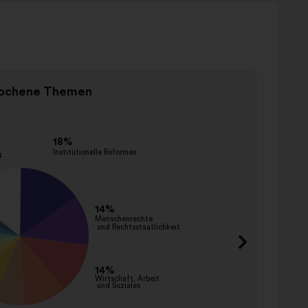
Element
ochene Themen
2
Gen
od
2
Ime
förder
entwic
einsch
abbau
abscha
verbie
bestra
aufklä