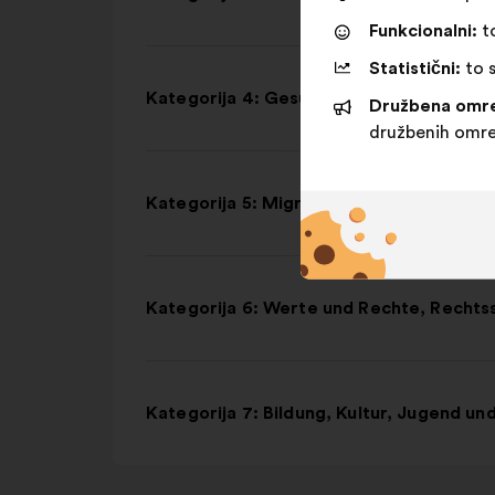
Funkcionalni:
to
Statistični:
to s
Kategorija 4: Gesundheit
Družbena omre
družbenih omre
Kategorija 5: Migration
Kategorija 6: Werte und Rechte, Rechtss
Kategorija 7: Bildung, Kultur, Jugend un