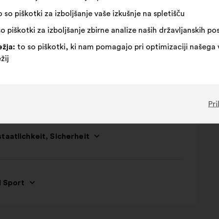
 so piškotki za izboljšanje vaše izkušnje na spletišču
o piškotki za izboljšanje zbirne analize naših državljanskih p
žja:
to so piškotki, ki nam pomagajo pri optimizaciji našega 
žij
Pri
taatlichkeit, Sicherheit
d Sport