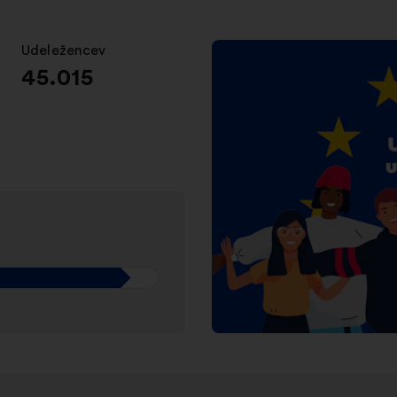
Udeležencev
:
45.015