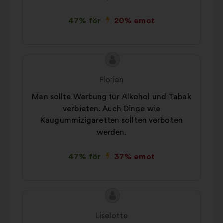
Sociala medier:
cookies som
47% för
20% emot
hjälper oss att förbättra vårt
genomslag tack vare sociala
medier
Innehållet
Förslag
i
från:
Florian
förslaget:
Man sollte Werbung für Alkohol und Tabak
verbieten. Auch Dinge wie
Kaugummizigaretten sollten verboten
werden.
47% för
37% emot
Innehållet
Förslag
i
från:
Liselotte
förslaget: