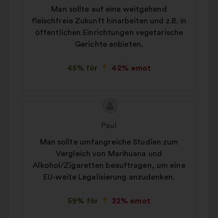
Man sollte auf eine weitgehend
fleischfreie Zukunft hinarbeiten und z.B. in
öffentlichen Einrichtungen vegetarische
Gerichte anbieten.
45% för
42% emot
Innehållet
Förslag
i
från:
Paul
förslaget:
Man sollte umfangreiche Studien zum
Vergleich von Marihuana und
Alkohol/Zigaretten beauftragen, um eine
EU-weite Legalisierung anzudenken.
59% för
22% emot