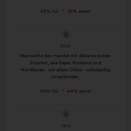
42% för
35% emot
Innehållet
Förslag
i
från:
Elisa
förslaget:
Man sollte den Handel mit diktatorischen
Staaten, wie bspw. Russland und
Nordkorea - vor allem China - vollständig
unterbinden.
34% för
44% emot
Innehållet
Förslag
i
från:
Jens
förslaget: