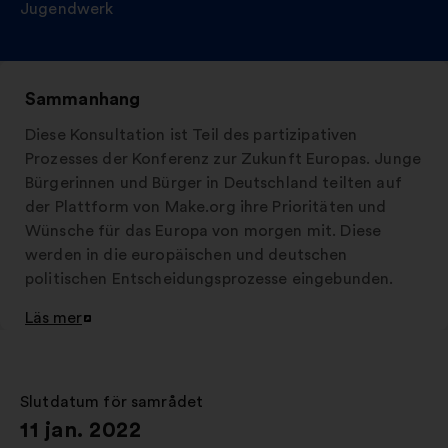
Jugendwerk
Sammanhang
Diese Konsultation ist Teil des partizipativen
Prozesses der Konferenz zur Zukunft Europas. Junge
Bürgerinnen und Bürger in Deutschland teilten auf
der Plattform von Make.org ihre Prioritäten und
Wünsche für das Europa von morgen mit. Diese
werden in die europäischen und deutschen
politischen Entscheidungsprozesse eingebunden.
Läs mer
Öppna
i
en
ny
Slutdatum för samrådet
:
flik
11 jan. 2022