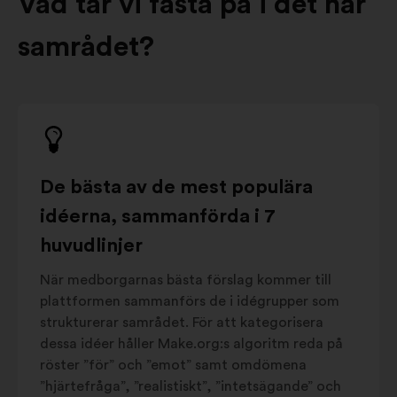
Vad tar vi fasta på i det här
samrådet?
De bästa av de mest populära
idéerna, sammanförda i 7
huvudlinjer
När medborgarnas bästa förslag kommer till
plattformen sammanförs de i idégrupper som
strukturerar samrådet. För att kategorisera
dessa idéer håller Make.org:s algoritm reda på
röster ”för” och ”emot” samt omdömena
”hjärtefråga”, ”realistiskt”, ”intetsägande” och