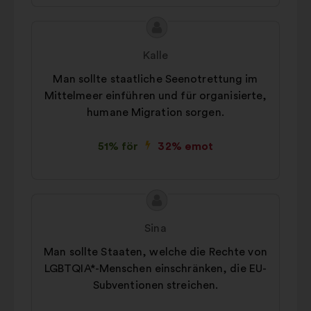
Innehållet
Förslag
i
från:
Kalle
förslaget:
Man sollte staatliche Seenotrettung im
Mittelmeer einführen und für organisierte,
humane Migration sorgen.
51% för
32% emot
Innehållet
Förslag
i
från:
Sina
förslaget:
Man sollte Staaten, welche die Rechte von
LGBTQIA*-Menschen einschränken, die EU-
Subventionen streichen.