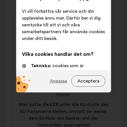
Vi vill förbättra vår service och din
Innehållet
Förslag
upplevelse ännu mer. Därför ber vi dig
i
från:
Charlotte
samtycka till att vi och våra
förslaget:
samarbetspartners får använda cookies
Man sollte europaweit mit
under ditt besök.
Vermögenssteuern den Reichtum
umverteilen.
Vilka cookies handlar det om?
52% för
31% emot
Tekniska:
cookies som är
nödvändiga för att webbsidan ska
fungera
Anpassa
Acceptera
Innehållet
Förslag
Preferenscookies:
cookies som
i
från:
Marvin
förbättrar din upplevelse när du
förslaget:
använder webbplatsen
Man sollte die EZB unter die Kontrolle des
EU-Parlaments stellen, anstatt sie weiter
Statistik:
cookies som förbättrar
dem Einfluss von Banken und der
vår analys av medborgarsamråden
Finanzlobby auszusetzen
på ett sammanhållet sätt.