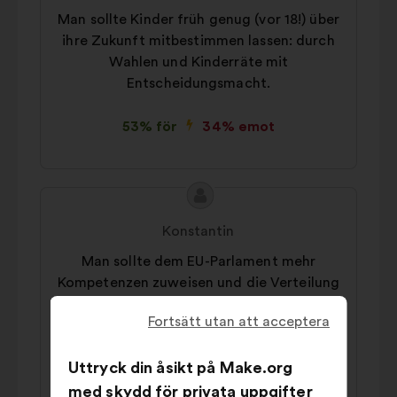
Man sollte Kinder früh genug (vor 18!) über
ihre Zukunft mitbestimmen lassen: durch
Wahlen und Kinderräte mit
Entscheidungsmacht.
53% för
34% emot
Innehållet
Förslag
i
från:
Konstantin
förslaget:
Man sollte dem EU-Parlament mehr
Kompetenzen zuweisen und die Verteilung
von Kompetenzen in der EU transparenter
Fortsätt utan att acceptera
gestalten.
Uttryck din åsikt på Make.org
54% för
23% emot
med skydd för privata uppgifter