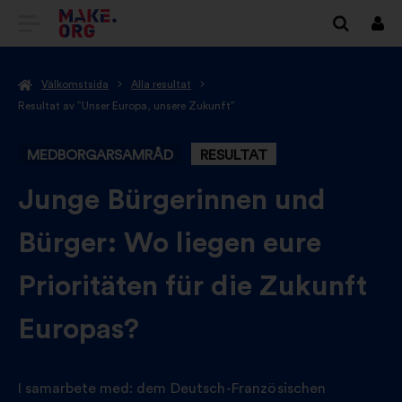
GÅ
Logg
in
TILL
Välkomstsida
Alla resultat
FÖRSTASIDAN
Resultat av ”Unser Europa, unsere Zukunft”
FÖR
MEDBORGARSAMRÅD
RESULTAT
MAKE.ORG
-
Junge Bürgerinnen und
Bürger: Wo liegen eure
Prioritäten für die Zukunft
Europas?
I samarbete med:
dem Deutsch-Französischen