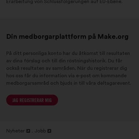
Erarbeitung von Schlussfolgerungen auf EU-Ebene.
Din medborgarplattform på Make.org
På ditt personliga konto har du åtkomst till resultaten
av dina förslag och till din röstningshistorik. Du får
också resultaten av samråden. När du registrerar dig
hos oss får du information via e-post om kommande
medborgarsamråd och bjuds in till våra deltagarevent.
JAG REGISTRERAR MIG
Nyheter
Jobb
Öppna
Öppna