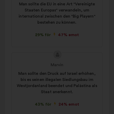
Man sollte die EU in eine Art "Vereinigte
Staaten Europas" verwandeln, um
international zwischen den "Big Playern"
bestehen zu können.
29% för
47% emot
Innehållet
Förslag
i
från:
Marvin
förslaget:
Man sollte den Druck auf Israel erhöhen,
bis es seinen illegalen Siedlungsbau im
Westjordanland beendet und Palästina als
Staat anerkennt.
43% för
24% emot