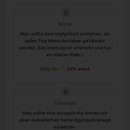
Innehållet
Förslag
i
från:
Emma
förslaget:
Man sollte eine Impfpflicht einführen, da
jeden Tag Menschenleben gefährdet
werden. (Die Impfung ist erforscht und nur
ein kleiner Pieks.)
53% för
32% emot
Innehållet
Förslag
i
från:
Christoph
förslaget:
Man sollte eine europäische Armee mit
einer einheitlichen Verteidigungsstrategie
aufsetzen.