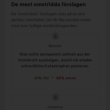
Aufklärung und
5%
De mest omstridda förslagen
be
Transparenz
be
Energie und
De ”omstridda” förslagen visar på en stor
5%
be
Ressourcen
spricka i samhället. De får lika mycket starkt
stöd som tydliga avståndstaganden.
Migration
5%
Sonstiges
17%
Innehållet
Förslag
i
från:
Bennet
förslaget:
Man sollte europaweit zeitnah aus der
Atomkraft aussteigen, damit nie wieder
schreckliche Katastrophen passieren.
41% för
45% emot
Innehållet
Förslag
i
från:
Johanna
förslaget: