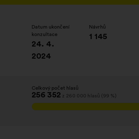
Datum ukončení
:
Návrhů
:
konzultace
1 145
24. 4.
2024
Celkový počet hlasů
:
256 352
z 260 000 hlasů (99 %)