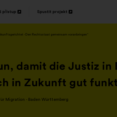
 přístup
Spustit projekt
vřít
Otevřít
na
ukunftsgerichtet - Den Rechtsstaat gemeinsam voranbringen“
vé
nové
rtě
kartě
un, damit die Justiz in
 in Zukunft gut funkt
 für Migration - Baden Württemberg