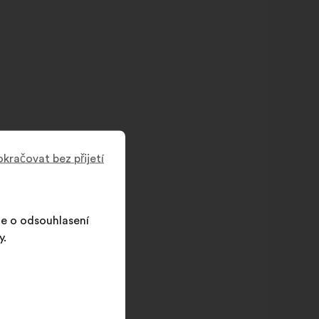
okračovat bez přijetí
me o odsouhlasení
y.