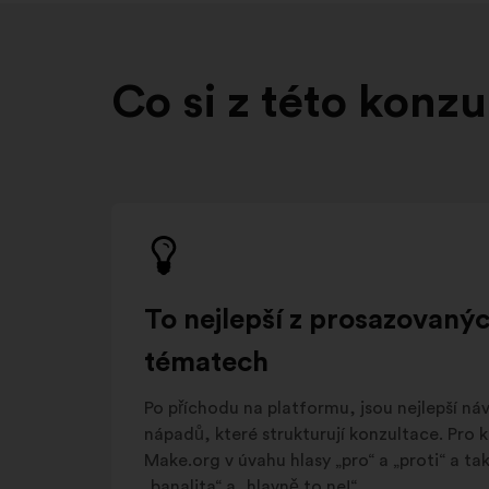
Co si z této konzu
To nejlepší z prosazovaný
tématech
Po příchodu na platformu, jsou nejlepší ná
nápadů, které strukturují konzultace. Pro 
Make.org v úvahu hlasy „pro“ a „proti“ a tak
„banalita“ a „hlavně to ne!“ .