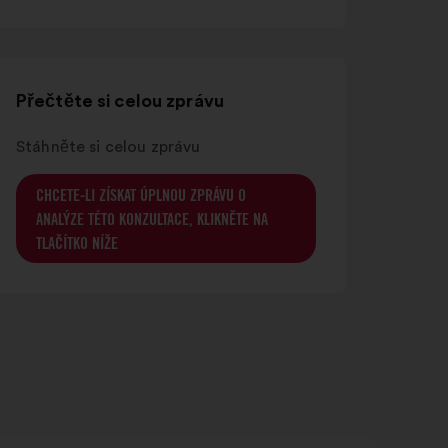
na
nové
kartě
Přečtěte si celou zprávu
Stáhněte si celou zprávu
CHCETE-LI ZÍSKAT ÚPLNOU ZPRÁVU O
ANALÝZE TÉTO KONZULTACE, KLIKNĚTE NA
TLAČÍTKO NÍŽE