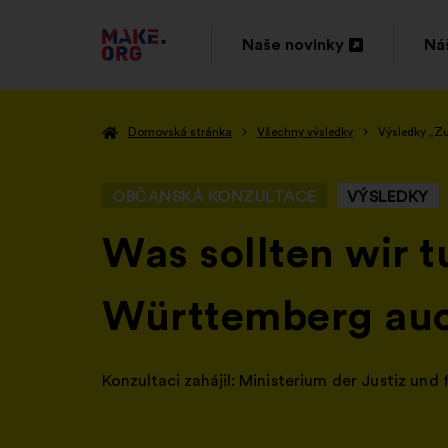
PŘEJÍT
Naše novinky
Náš
Otevřít
Ote
NA
na
na
DOMOVSKOU
Domovská stránka
Všechny výsledky
Výsledky „Z
nové
no
STRÁNKU
kartě
ka
MAKE.ORG
OBČANSKÁ KONZULTACE
VÝSLEDKY
-
Was sollten wir t
Württemberg auch
Konzultaci zahájil:
Ministerium der Justiz und