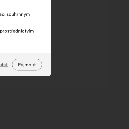
tací souhrnným
prostřednictvím
obit
Přijmout