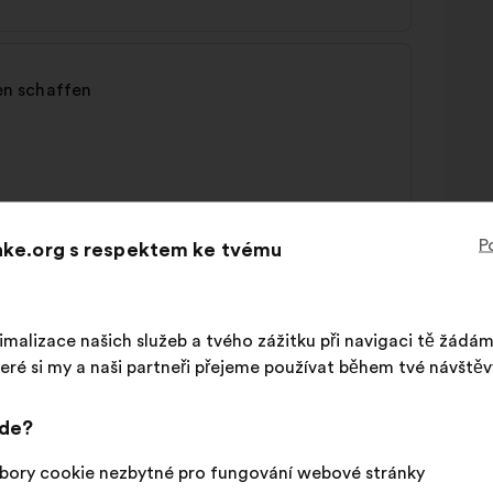
n schaffen
P
Make.org s respektem ke tvému
imalizace našich služeb a tvého zážitku při navigaci tě žádá
eré si my a naši partneři přejeme používat během tvé návštěv
jde?
fessionalisieren
bory cookie nezbytné pro fungování webové stránky