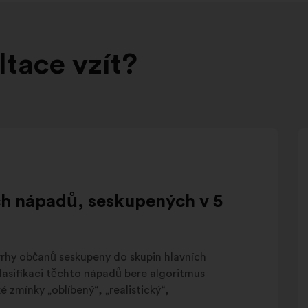
ltace vzít?
ch nápadů, seskupených v 5
vrhy občanů seskupeny do skupin hlavních
klasifikaci těchto nápadů bere algoritmus
é zmínky „oblíbený“, „realistický“,