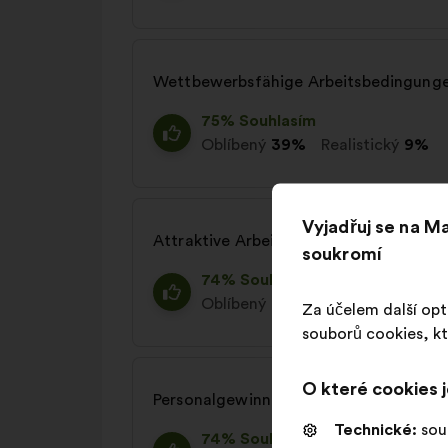
Wettbewerbsfähige Arbeitsbedingunge
75% Souhlasím
Oblíbený
39%
Realistický
9%
Vyjadřuj se na 
Attraktive Arbeitszeiten ermöglichen
soukromí
74% Souhlasím
Oblíbený
32%
Realistický
14%
Za účelem další opt
souborů cookies, kt
O které cookies 
Personalgewinnung und Onboarding pro
Technické:
sou
74% Souhlasím