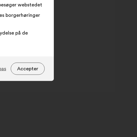
 besøger webstedet
res borgerhøringer
lydelse på de
pas
Accepter