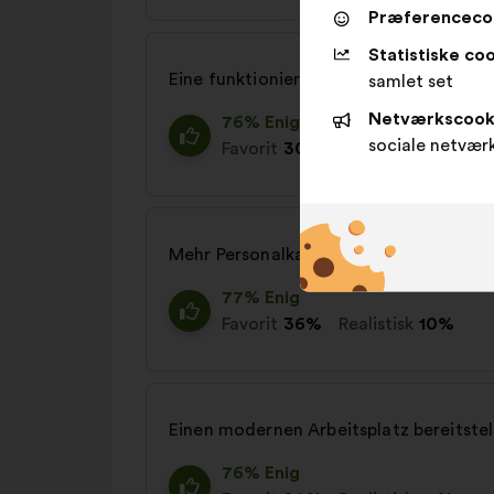
Præferenceco
Statistiske coo
Eine funktionierende IT-Infrastruktur 
samlet set
Netværkscook
76% Enig
sociale netvær
Favorit
30%
Realistisk
15%
Mehr Personalkapazitäten schaffen
77% Enig
Favorit
36%
Realistisk
10%
Einen modernen Arbeitsplatz bereitstel
76% Enig