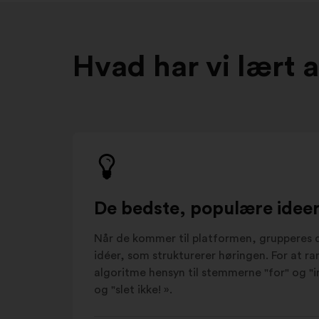
Hvad har vi lært 
De bedste, populære ideer,
Når de kommer til platformen, grupperes d
idéer, som strukturerer høringen. For at r
algoritme hensyn til stemmerne "for" og "im
og "slet ikke! ».