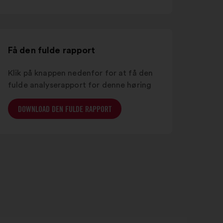
i
en
ny
fane
Få den fulde rapport
Klik på knappen nedenfor for at få den
fulde analyserapport for denne høring
DOWNLOAD DEN FULDE RAPPORT