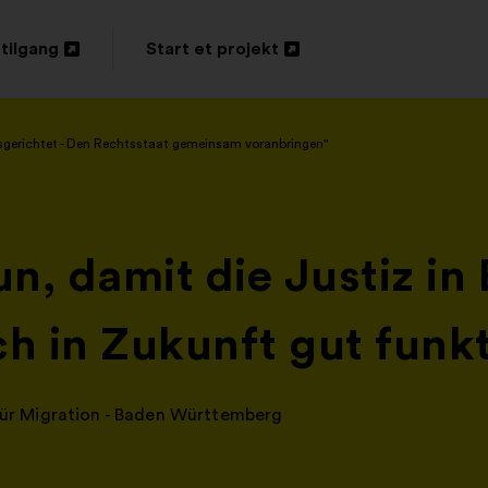
tilgang
Start et projekt
s
Åbnes
i
sgerichtet - Den Rechtsstaat gemeinsam voranbringen"
en
ny
fane
un, damit die Justiz in
 in Zukunft gut funkt
 für Migration - Baden Württemberg