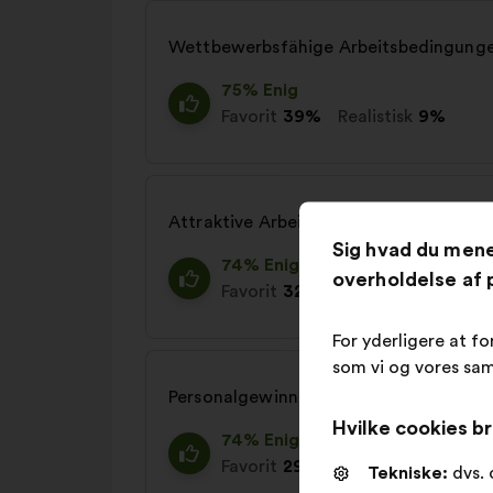
Wettbewerbsfähige Arbeitsbedingunge
75% Enig
Favorit
39%
Realistisk
9%
Attraktive Arbeitszeiten ermöglichen
Sig hvad du men
74% Enig
overholdelse af p
Favorit
32%
Realistisk
14%
For yderligere at fo
som vi og vores sam
Personalgewinnung und Onboarding pro
Hvilke cookies br
74% Enig
Favorit
29%
Realistisk
13%
Tekniske:
dvs. 