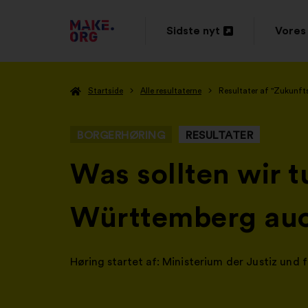
TILBAGE
Sidste nyt
Vores 
Åbnes
Åbne
TIL
i
i
MAKE.ORG’S
Startside
Alle resultaterne
Resultater af "Zukunft
en
en
STARTSIDE
ny
ny
BORGERHØRING
RESULTATER
fane
fane
-
Was sollten wir t
Württemberg auch
Høring startet af:
Ministerium der Justiz und