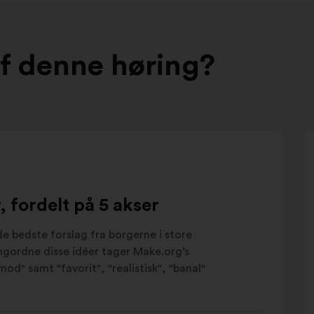
af denne høring?
 fordelt på 5 akser
e bedste forslag fra borgerne i store
angordne disse idéer tager Make.org’s
od" samt "favorit", "realistisk", "banal"