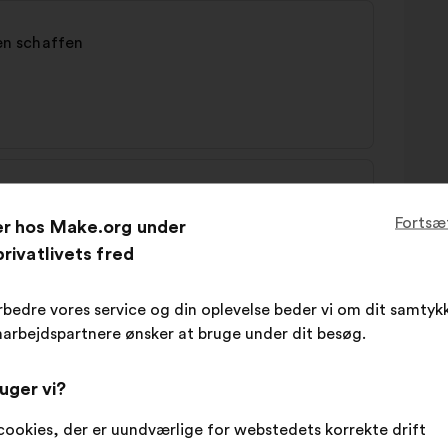
n schaffen
Fortsæ
er hos Make.org under
rivatlivets fred
rbedre vores service og din oplevelse beder vi om dit samtykk
arbejdspartnere ønsker at bruge under dit besøg.
fessionalisieren
uger vi?
cookies, der er uundværlige for webstedets korrekte drift