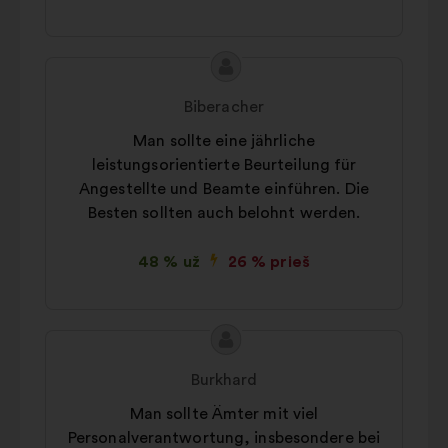
Pasiūlymo
Pasiūlymas:
turinys:
Biberacher
Man sollte eine jährliche
leistungsorientierte Beurteilung für
Angestellte und Beamte einführen. Die
Besten sollten auch belohnt werden.
48 % už
26 % prieš
Pasiūlymo
Pasiūlymas:
turinys:
Burkhard
Man sollte Ämter mit viel
Personalverantwortung, insbesondere bei