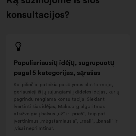
Ką sužinojome iš šios
konsultacijos?
Populiariausių idėjų, sugrupuotų
pagal 5 kategorijas, sąrašas
Kai piliečiai pateikia pasiūlymus platformoje,
geriausieji iš jų sujungiami į dideles idėjas, kurių
pagrindu rengiama konsultacija. Siekiant
įvertinti šias idėjas, Make.org algoritmas
atsižvelgia į balsus „už“ ir „prieš“, taip pat
įvertinimus „mėgstamiausia“, „reali“, „banali“ ir
„visai nepriimtina“.