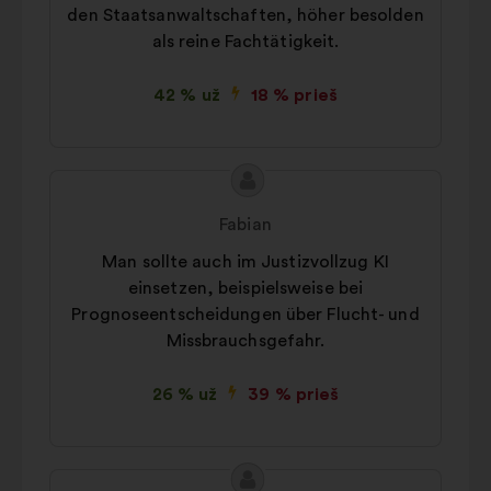
den Staatsanwaltschaften, höher besolden
als reine Fachtätigkeit.
42 % už
18 % prieš
Pasiūlymo
Pasiūlymas:
turinys:
Fabian
Man sollte auch im Justizvollzug KI
einsetzen, beispielsweise bei
Prognoseentscheidungen über Flucht- und
Missbrauchsgefahr.
26 % už
39 % prieš
Pasiūlymo
Pasiūlymas: