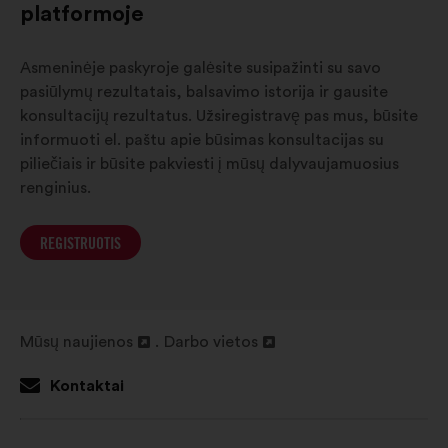
platformoje
Asmeninėje paskyroje galėsite susipažinti su savo
pasiūlymų rezultatais, balsavimo istorija ir gausite
konsultacijų rezultatus. Užsiregistravę pas mus, būsite
informuoti el. paštu apie būsimas konsultacijas su
piliečiais ir būsite pakviesti į mūsų dalyvaujamuosius
renginius.
REGISTRUOTIS
Mūsų naujienos
Darbo vietos
Atverti
Atverti
naujame
naujame
Kontaktai
skirtuke
skirtuke