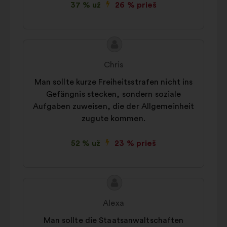
37 % už
26 % prieš
Pasiūlymo
Pasiūlymas:
turinys:
Chris
Man sollte kurze Freiheitsstrafen nicht ins
Gefängnis stecken, sondern soziale
Aufgaben zuweisen, die der Allgemeinheit
zugute kommen.
52 % už
23 % prieš
Pasiūlymo
Pasiūlymas:
turinys:
Alexa
Man sollte die Staatsanwaltschaften