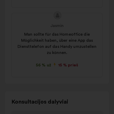
Pasiūlymo
Pasiūlymas:
turinys:
Jasmin
Man sollte für das Homeoffice die
Möglichkeit haben, über eine App das
Diensttelefon auf das Handy umzustellen
zu können.
56 % už
15 % prieš
Norėdami
Konsultacijos dalyviai
naudotis
toliau