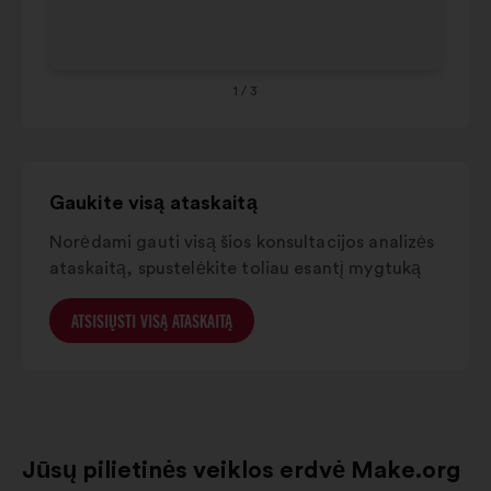
64
65
1
/ 3
Gaukite visą ataskaitą
Norėdami gauti visą šios konsultacijos analizės
ataskaitą, spustelėkite toliau esantį mygtuką
ATSISIŲSTI VISĄ ATASKAITĄ
Jūsų pilietinės veiklos erdvė Make.org