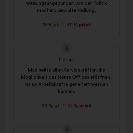
weisungsungebunden von der Politik
machen: Gewaltenteilung.
51 % už
17 % prieš
Pasiūlymo
Pasiūlymas:
turinys:
Florian
Man sollte allen Servicekräften die
Möglichkeit des Home Offices eröffnen,
da so Arbeitskräfte generiert werden
können.
59 % už
21 % prieš
Pasiūlymo
Pasiūlymas: