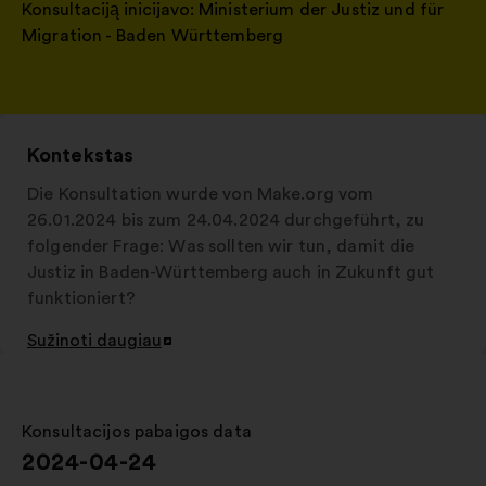
Konsultaciją inicijavo:
Ministerium der Justiz und für
Migration - Baden Württemberg
Kontekstas
Die Konsultation wurde von Make.org vom
26.01.2024 bis zum 24.04.2024 durchgeführt, zu
folgender Frage: Was sollten wir tun, damit die
Justiz in Baden-Württemberg auch in Zukunft gut
funktioniert?
Sužinoti daugiau
Atverti
naujame
skirtuke
Konsultacijos pabaigos data
:
2024-04-24