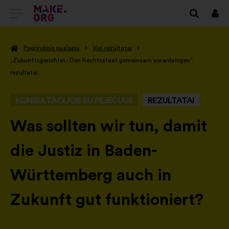
EITI
Prisi
Į
Pagrindinis puslapis
Visi rezultatai
PAGRINDINĮ
„Zukunftsgerichtet - Den Rechtsstaat gemeinsam voranbringen“
MAKE.ORG
rezultatai
PUSLAPĮ
KONSULTACIJOS SU PILIEČIAIS
REZULTATAI
-
Was sollten wir tun, damit
die Justiz in Baden-
Württemberg auch in
Zukunft gut funktioniert?