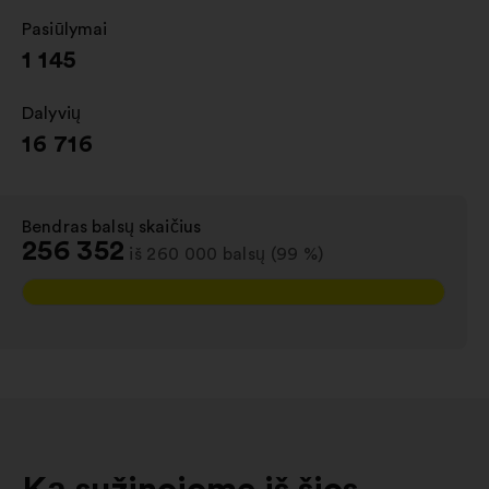
Pasiūlymai
:
1 145
Dalyvių
:
16 716
Bendras balsų skaičius
:
256 352
iš 260 000 balsų (99 %)