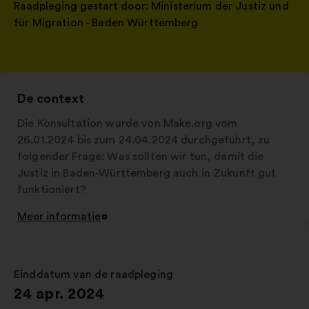
Raadpleging gestart door:
Ministerium der Justiz und
für Migration - Baden Württemberg
De context
Die Konsultation wurde von Make.org vom
26.01.2024 bis zum 24.04.2024 durchgeführt, zu
folgender Frage: Was sollten wir tun, damit die
Justiz in Baden-Württemberg auch in Zukunft gut
funktioniert?
Meer informatie
Openen
in
een
nieuw
Einddatum van de raadpleging
:
tabblad
24 apr. 2024