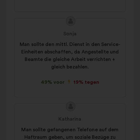
Inhoud
Voorstel
van
van:
Sonja
het
Man sollte den mittl. Dienst in den Service-
voorstel:
Einheiten abschaffen, da Angestellte und
Beamte die gleiche Arbeit verrichten +
gleich bezahlen.
49% voor
19% tegen
Inhoud
Voorstel
van
van:
Katharina
het
Man sollte gefangenen Telefone auf dem
voorstel:
Haftraum geben, um soziale Bezüge zu