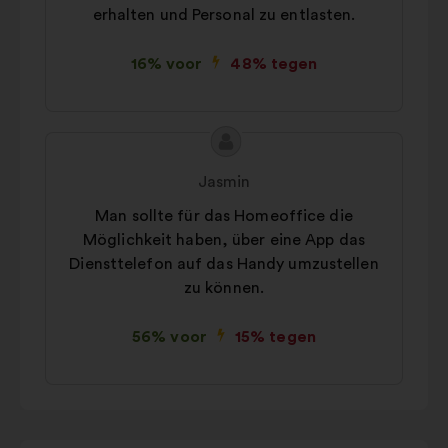
erhalten und Personal zu entlasten.
16% voor
48% tegen
Inhoud
Voorstel
van
van:
Jasmin
het
Man sollte für das Homeoffice die
voorstel:
Möglichkeit haben, über eine App das
Diensttelefon auf das Handy umzustellen
zu können.
56% voor
15% tegen