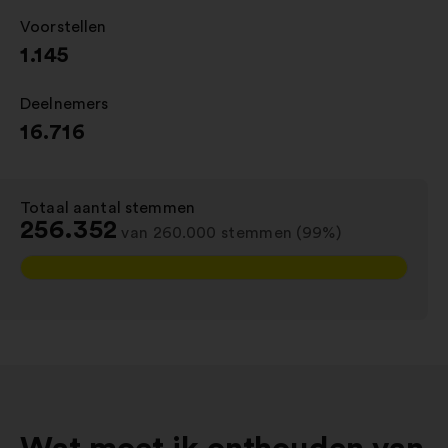
Voorstellen
:
1.145
Deelnemers
:
16.716
Totaal aantal stemmen
:
256.352
van 260.000 stemmen (99%)