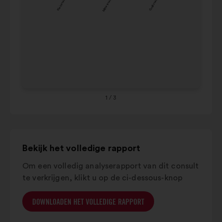
Kleinstadt
Mittelstadt
Großstadt
44
carrousel
16
te
45
communiceren.
54
55
64
65
1
/ 3
Bekijk het volledige rapport
Om een ​​volledig analyserapport van dit consult
te verkrijgen, klikt u op de ci-dessous-knop
DOWNLOADEN HET VOLLEDIGE RAPPORT