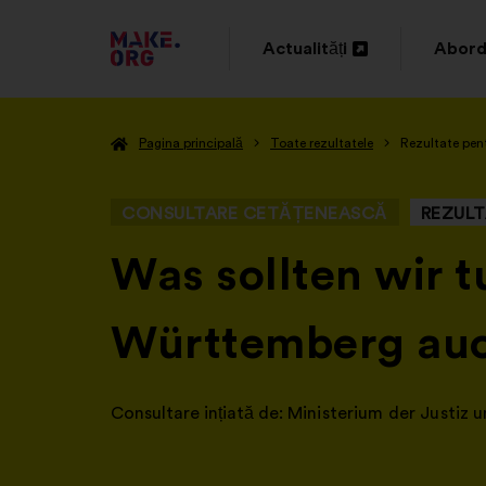
DIRECȚIONARE
Actualități
Abord
Deschidere
Desch
SPRE
într-
într-
PRIMA
Pagina principală
Toate rezultatele
Rezultate pen
o
o
PAGINĂ
filă
filă
A
CONSULTARE CETĂȚENEASCĂ
REZULT
nouă
nouă
SITE-
-
Was sollten wir t
ULUI
Württemberg auch
MAKE.ORG
Consultare ințiată de:
Ministerium der Justiz 