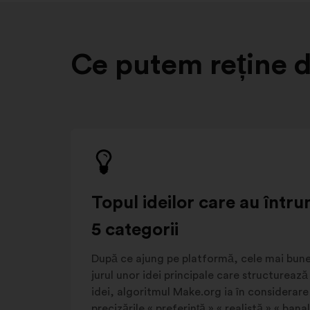
Ce putem reține d
Topul ideilor care au întru
5 categorii
După ce ajung pe platformă, cele mai bune
jurul unor idei principale care structurează
idei, algoritmul Make.org ia în considerare 
precizările « preferință » « realistă » « banal