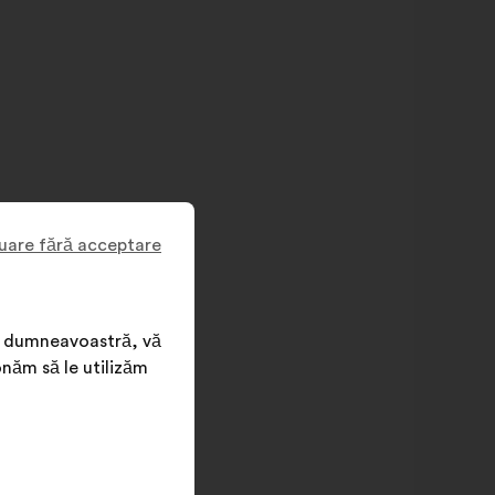
uare fără acceptare
nța dumneavoastră, vă
onăm să le utilizăm