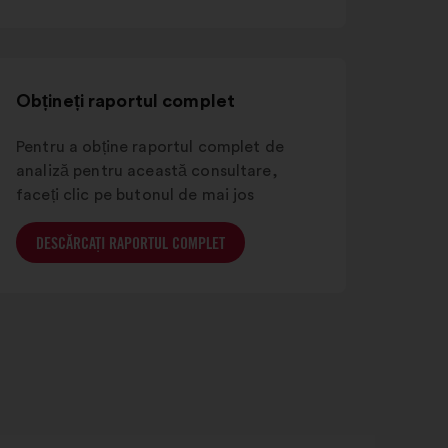
într-
o
filă
nouă
Obțineți raportul complet
Pentru a obține raportul complet de
analiză pentru această consultare,
faceți clic pe butonul de mai jos
DESCĂRCAȚI RAPORTUL COMPLET