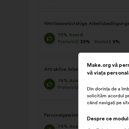
Wettbewerbsfähige Arbeitsbedingunge
75% Acord
Preferință
39%
Realistă
9%
Make.org vă perm
Attraktive Arbeitszeiten ermöglichen
vă viața personal
74% Acord
Preferință
32%
Realistă
14%
Din dorința de a îmb
solicităm acordul pr
când navigați pe sit
Personalgewinnung und Onboarding pro
Despre ce modul
74% Acord