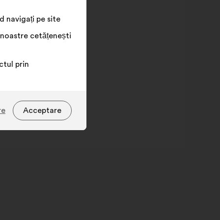
 navigați pe site
 noastre cetățenești
tul prin
re
Acceptare