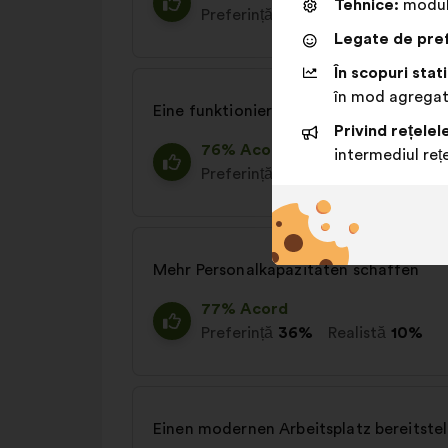
Tehnice:
module
Preferință
29%
Realistă
13%
Legate de pref
În scopuri stati
în mod agrega
Eine funktionierende IT-Infrastruktur 
Privind rețelel
76% Acord
intermediul rețe
Preferință
30%
Realistă
15%
Mehr Personalkapazitäten schaffen
77% Acord
Preferință
36%
Realistă
10%
Einen modernen Arbeitsplatz bereitstel