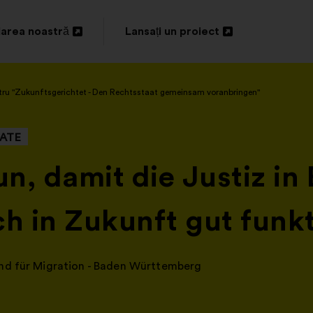
area noastră
Lansați un proiect
idere
Deschidere
într-
tru "Zukunftsgerichtet - Den Rechtsstaat gemeinsam voranbringen"
o
filă
ATE
nouă
un, damit die Justiz in
 in Zukunft gut funkt
und für Migration - Baden Württemberg