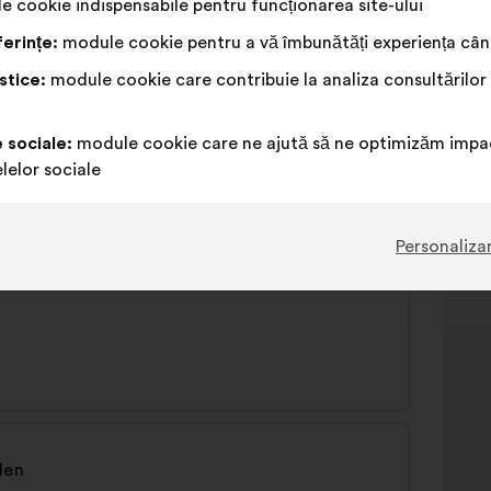
 cookie indispensabile pentru funcționarea site-ului
erințe:
module cookie pentru a vă îmbunătăți experiența când
stice:
module cookie care contribuie la analiza consultărilor
t
gewährleisten
e sociale:
module cookie care ne ajută să ne optimizăm impac
lelor sociale
Personaliza
len