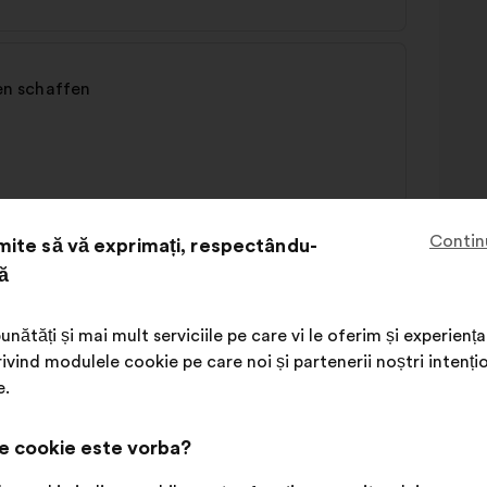
n schaffen
Contin
ite să vă exprimați, respectându-
ă
unătăți și mai mult serviciile pe care vi le oferim și experie
ivind modulele cookie pe care noi și partenerii noștri intenți
e.
fessionalisieren
e cookie este vorba?