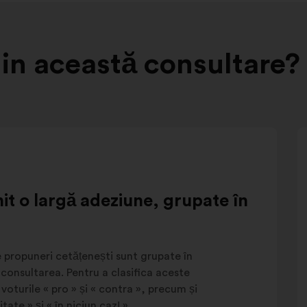
in această consultare?
nit o largă adeziune, grupate în
 propuneri cetățenești sunt grupate în
 consultarea. Pentru a clasifica aceste
voturile « pro » și « contra », precum și
itate » și « în niciun caz! ».