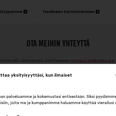
mistapamme
Hankkeen käynnistäminen
Avaa
uudessa
ssä
välilehdessä
OTA MEIHIN YHTEYTTÄ
ähettämällä sähköpostia osoitteeseen
contact-de@make.org
taa yksityisyyttäsi, kun ilmaiset
n palveluamme ja kokemustasi entisestään. Siksi pyydämme
siin, joita me ja kumppanimme haluamme käyttää vierailusi 