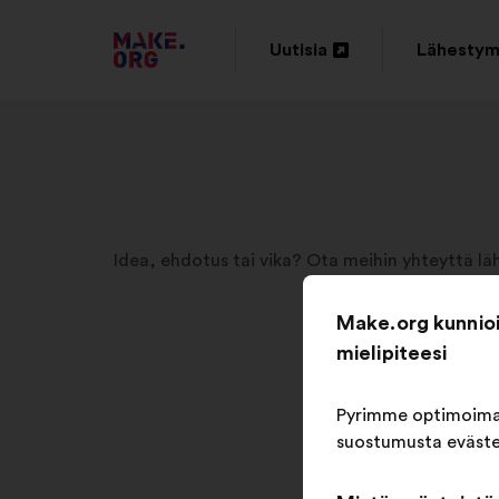
SIIRRY
Uutisia
Lähesty
Avaa
Avaa
MAKE.ORGIN
uudessa
uudessa
KOTISIVULLE
välilehdessä
välilehde
Idea, ehdotus tai vika? Ota meihin yhteyttä l
Make.org kunnioit
mielipiteesi
Pyrimme optimoimaa
suostumusta evästei