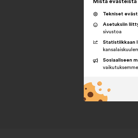
Mistä evästeistä
Tekniset eväst
Asetuksiin liit
sivustoa
Statistiikkaan 
kansalaiskuule
Sosiaaliseen m
vaikutuksemme 