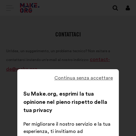
VAI
Conn
ALLA
HOME
CONTATTACI
PAGE
Un'idea, un suggerimento, un problema tecnico? Non esitare a
DI
contact-
contattarci inviando un'e-mail al nostro indirizzo:
MAKE.ORG
de@make.org
Continua senza accettare
Su Make.org, esprimi la tua
opinione nel pieno rispetto della
tua privacy
Per migliorare il nostro servizio e la tua
esperienza, ti invitiamo ad