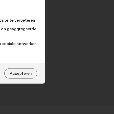
in
en
klik
op
site te verbeteren
"Zoeken"
n op geaggregeerde
a sociale netwerken
n
Accepteren