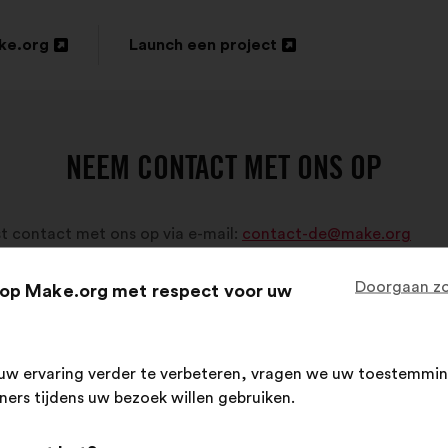
ke.org
Launch een project
Openen
in
een
NEEM CONTACT MET ONS OP
nieuw
tabblad
 contact met ons op via e-mail:
contact-de@make.org
Doorgaan zo
op Make.org met respect voor uw
uw ervaring verder te verbeteren, vragen we uw toestemmin
tners tijdens uw bezoek willen gebruiken.