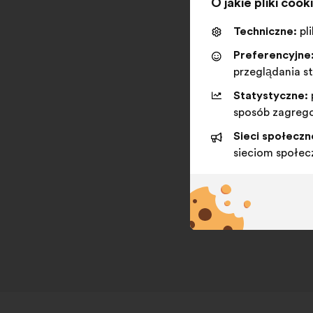
O jakie pliki cook
Techniczne:
pl
Preferencyjne
przeglądania s
Statystyczne:
sposób zagreg
Sieci społeczn
sieciom społe