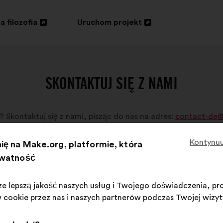
a filozofia
Uruchom projekt
eranie
Otwieranie
w
ej
nowej
SKONTAKTUJ SIĘ Z NAMI
adce
zakładce
 Skontaktuj się z nami, pisząc do nas na adres:
contact-de
Kontynuu
ię na Make.org, platformie, która
ywatność
ze lepszą jakość naszych usług i Twojego doświadczenia, pr
w cookie przez nas i naszych partnerów podczas Twojej wizyty