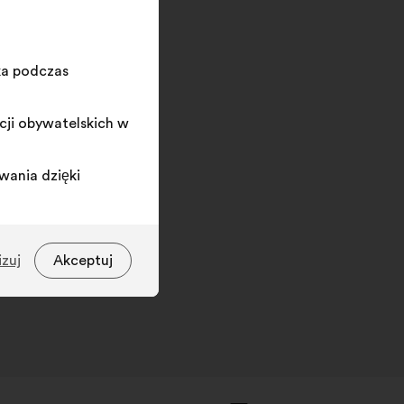
i
kliknij
przycisk
„Szukaj”
ka podczas
cji obywatelskich w
wania dzięki
izuj
Akceptuj