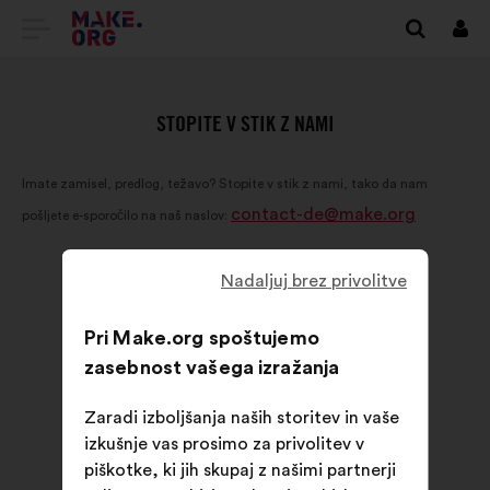
POJDI
Prij
NA
DOMAČO
STOPITE V STIK Z NAMI
STRAN
Imate zamisel, predlog, težavo? Stopite v stik z nami, tako da nam
MAKE.ORG
contact-de@make.org
pošljete e-sporočilo na naš naslov:
Nadaljuj brez privolitve
Pri Make.org spoštujemo
zasebnost vašega izražanja
Zaradi izboljšanja naših storitev in vaše
izkušnje vas prosimo za privolitev v
piškotke, ki jih skupaj z našimi partnerji