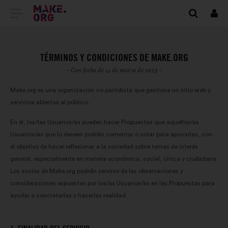
IR
Cone
A
LA
TÉRMINOS Y CONDICIONES DE MAKE.ORG
PÁGINA
- Con fecha de 14 de marzo de 2023 -
DE
Make.org es una organización no partidista que gestiona un sitio web y
servicios abiertos al público.
INICIO
En él, los/las Usuarios/as pueden hacer Propuestas que aquellos/as
DE
Usuarios/as que lo deseen podrán comentar o votar para apoyarlas, con
MAKE.ORG
el objetivo de hacer reflexionar a la sociedad sobre temas de interés
general, especialmente en materia económica, social, cívica y ciudadana.
Los socios de Make.org podrán servirse de las observaciones y
consideraciones expuestas por los/as Usuarios/as en las Propuestas para
ayudar a concretarlas y hacerlas realidad.