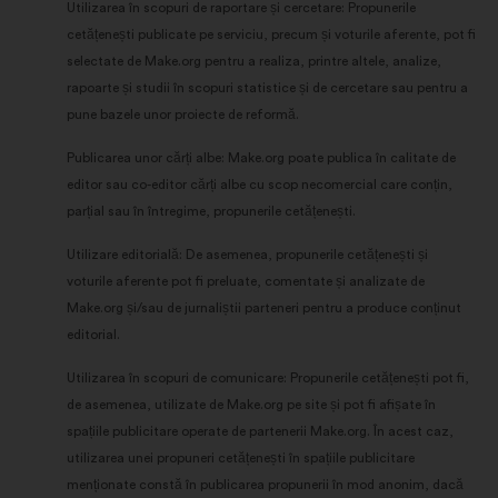
Utilizarea în scopuri de raportare și cercetare: Propunerile
cetățenești publicate pe serviciu, precum și voturile aferente, pot fi
selectate de Make.org pentru a realiza, printre altele, analize,
rapoarte și studii în scopuri statistice și de cercetare sau pentru a
pune bazele unor proiecte de reformă.
Publicarea unor cărți albe: Make.org poate publica în calitate de
editor sau co-editor cărți albe cu scop necomercial care conțin,
parțial sau în întregime, propunerile cetățenești.
Utilizare editorială: De asemenea, propunerile cetățenești și
voturile aferente pot fi preluate, comentate și analizate de
Make.org și/sau de jurnaliștii parteneri pentru a produce conținut
editorial.
Utilizarea în scopuri de comunicare: Propunerile cetățenești pot fi,
de asemenea, utilizate de Make.org pe site și pot fi afișate în
spațiile publicitare operate de partenerii Make.org. În acest caz,
utilizarea unei propuneri cetățenești în spațiile publicitare
menționate constă în publicarea propunerii în mod anonim, dacă