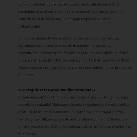
general, orice utilizare neautorizată, fie totală fie parțială, a
serviciului și a informațiilor aferente acestora, fără autorizația
expresă dată de Make.org, va angaja responsabilitatea
utilizatorului.
Orice operațiune de dezasamblare, decompilare, decriptare,
extragere, reutilizare, copiere și, în general, orice act de
reproducere, reprezentare, distribuire și utilizare a oricăruia dintre
aceste elemente, în totalitate sau parțial, fără autorizația dată de
Make.org este strict interzisă și poate face obiectul unor proceduri
judiciare.
12.2 Proprietatea propunerilor cetățenești
Propunerile cetățenești în sine sunt proprietatea autorilor lor, care
acordă organizației Make.org o licență neexclusivă, transferabilă și
gratuită de utilizare a acestora în România și în întreaga lume,
pentru orice utilizare online și pentru orice mod de distribuire, pe
durata prezentelor CGU și în vederea tuturor utilizărilor menționate
în acestea.