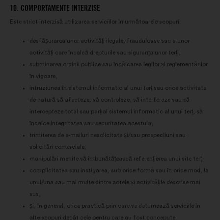
10. COMPORTAMENTE INTERZISE
Este strict interzisă utilizarea serviciilor în următoarele scopuri:
desfășurarea unor activități ilegale, frauduloase sau a unor
activități care încalcă drepturile sau siguranța unor terți,
subminarea ordinii publice sau încălcarea legilor și reglementărilor
în vigoare,
intruziunea în sistemul informatic al unui terț sau orice activitate
de natură să afecteze, să controleze, să interfereze sau să
intercepteze total sau parțial sistemul informatic al unui terț, să
încalce integritatea sau securitatea acestuia,
trimiterea de e-mailuri nesolicitate și/sau prospecțiuni sau
solicitări comerciale,
manipulări menite să îmbunătățească referențierea unui site terț,
complicitatea sau instigarea, sub orice formă sau în orice mod, la
unul/una sau mai multe dintre actele și activitățile descrise mai
sus,
și, în general, orice practică prin care se deturnează serviciile în
alte scopuri decât cele pentru care au fost concepute.