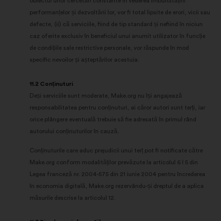
obiectul unor cercetări constante în vederea îmbunătățirii
performanțelor și dezvoltării lor, vor fi total lipsite de erori, vicii sau
defecte, (ii) că serviciile, fiind de tip standard și nefiind în niciun
caz oferite exclusiv în beneficiul unui anumit utilizator în funcție
de condițiile sale restrictive personale, vor răspunde în mod
specific nevoilor și așteptărilor acestuia.
11.2 Conținuturi
Deși serviciile sunt moderate, Make.org nu își angajează
responsabilitatea pentru conținuturi, ai căror autori sunt terți, iar
orice plângere eventuală trebuie să fie adresată în primul rând
autorului conținuturilor în cauză.
Conținuturile care aduc prejudicii unui terț pot fi notificate către
Make.org conform modalităților prevăzute la articolul 6 I 5 din
Legea franceză nr. 2004-575 din 21 iunie 2004 pentru încrederea
în economia digitală, Make.org rezervându-și dreptul de a aplica
măsurile descrise la articolul 12.