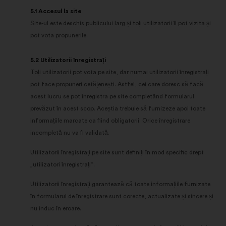
5.1 Accesul la site
Site-ul este deschis publicului larg și toți utilizatorii îl pot vizita și
pot vota propunerile.
5.2 Utilizatorii înregistrați
Toți utilizatorii pot vota pe site, dar numai utilizatorii înregistrați
pot face propuneri cetățenești. Astfel, cei care doresc să facă
acest lucru se pot înregistra pe site completând formularul
prevăzut în acest scop. Aceștia trebuie să furnizeze apoi toate
informațiile marcate ca fiind obligatorii. Orice înregistrare
incompletă nu va fi validată.
Utilizatorii înregistrați pe site sunt definiți în mod specific drept
„utilizatori înregistrați“.
Utilizatorii înregistrați garantează că toate informațiile furnizate
în formularul de înregistrare sunt corecte, actualizate și sincere și
nu induc în eroare.