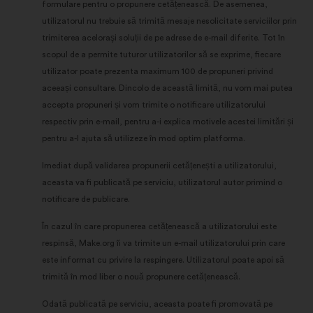
formulare pentru o propunere cetățenească. De asemenea,
utilizatorul nu trebuie să trimită mesaje nesolicitate serviciilor prin
trimiterea aceloraşi soluții de pe adrese de e-mail diferite. Tot în
scopul de a permite tuturor utilizatorilor să se exprime, fiecare
utilizator poate prezenta maximum 100 de propuneri privind
aceeași consultare. Dincolo de această limită, nu vom mai putea
accepta propuneri și vom trimite o notificare utilizatorului
respectiv prin e-mail, pentru a-i explica motivele acestei limitări și
pentru a-l ajuta să utilizeze în mod optim platforma.
Imediat după validarea propunerii cetățenești a utilizatorului,
aceasta va fi publicată pe serviciu, utilizatorul autor primind o
notificare de publicare.
În cazul în care propunerea cetățenească a utilizatorului este
respinsă, Make.org îi va trimite un e-mail utilizatorului prin care
este informat cu privire la respingere. Utilizatorul poate apoi să
trimită în mod liber o nouă propunere cetățenească.
Odată publicată pe serviciu, aceasta poate fi promovată pe