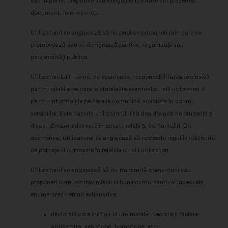
sau în parte, drepturile sau obligațiile izvorâte din prezentul
Privind rețelele sociale:
module
document, în orice mod.
cookie care ne ajută să ne
Utilizatorul se angajează să nu publice propuneri prin care se
optimizăm impactul prin
promovează sau se denigrează partide, organizații sau
intermediul rețelelor sociale
personalităţi publice.
Utilizatorului îi revine, de asemenea, responsabilitatea exclusivă
pentru relațiile pe care le stabilește eventual cu alți utilizatori și
pentru informațiile pe care le comunică acestora în cadrul
serviciilor. Este datoria utilizatorului să dea dovadă de prudență și
discernământ adecvate în aceste relații și comunicări. De
asemenea, utilizatorul se angajează să respecte regulile obișnuite
de politeţe și curtoazie în relațiile cu alți utilizatori.
Utilizatorul se angajează să nu transmită comentarii sau
propuneri care contravin legii și bunelor moravuri - și îndeosebi,
enumerarea nefiind exhaustivă:
declarații care instigă la ură rasială, declarații rasiste,
antisemite, xenofobe, homofobe, etc.;