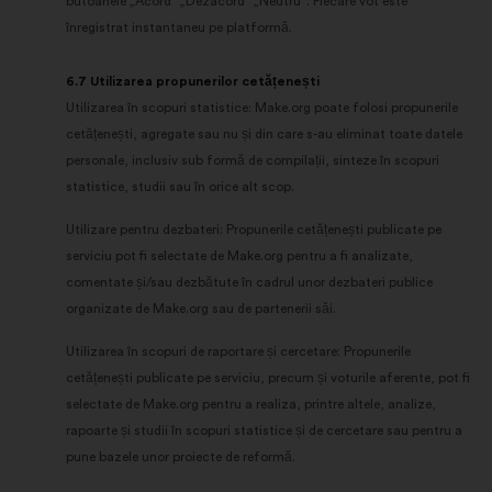
butoanele „Acord“ „Dezacord“ „Neutru“. Fiecare vot este
înregistrat instantaneu pe platformă.
6.7 Utilizarea propunerilor cetățenești
Utilizarea în scopuri statistice: Make.org poate folosi propunerile
cetățenești, agregate sau nu și din care s-au eliminat toate datele
personale, inclusiv sub formă de compilații, sinteze în scopuri
statistice, studii sau în orice alt scop.
Utilizare pentru dezbateri: Propunerile cetățenești publicate pe
serviciu pot fi selectate de Make.org pentru a fi analizate,
comentate și/sau dezbătute în cadrul unor dezbateri publice
organizate de Make.org sau de partenerii săi.
Utilizarea în scopuri de raportare și cercetare: Propunerile
cetățenești publicate pe serviciu, precum și voturile aferente, pot fi
selectate de Make.org pentru a realiza, printre altele, analize,
rapoarte și studii în scopuri statistice și de cercetare sau pentru a
pune bazele unor proiecte de reformă.