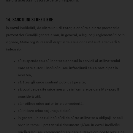
natura acestora, datorate de terții respectivi.
14. SANCȚIUNI ȘI REZILIERE
În cazul încălcării, de către un utilizator, a oricăreia dintre prevederile
prezentelor Condiții generale sau, în general, a legilor și reglementărilor în
vigoare, Make.org își rezervă dreptul de a lua orice măsură adecvată și
îndeosebi:
să suspende sau să înceteze accesul la servicii al utilizatorului
care este autorul încălcării sau infracțiunii sau a participat la
acestea,
să șteargă orice conținut publicat pe site,
să publice pe site orice mesaj de informare pe care Make.org îl
consideră util,
să notifice orice autoritate competentă,
să inițieze orice acțiune judiciară.
În general, în cazul încălcării de către utilizator a obligațiilor ce îi
revin în temeiul prezentului document și/sau în cazul încălcării
oricărei legi sau reglementări aplicabile, Make.org poate rezilia de