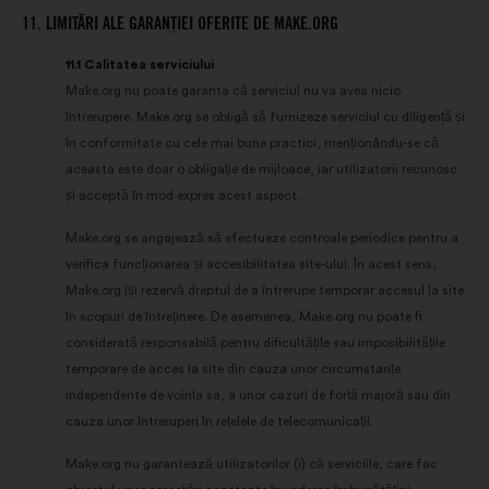
11. LIMITĂRI ALE GARANȚIEI OFERITE DE MAKE.ORG
11.1 Calitatea serviciului
Make.org nu poate garanta că serviciul nu va avea nicio
întrerupere. Make.org se obligă să furnizeze serviciul cu diligență și
în conformitate cu cele mai bune practici, menționându-se că
aceasta este doar o obligație de mijloace, iar utilizatorii recunosc
și acceptă în mod expres acest aspect.
Make.org se angajează să efectueze controale periodice pentru a
verifica funcționarea și accesibilitatea site-ului. În acest sens,
Make.org își rezervă dreptul de a întrerupe temporar accesul la site
în scopuri de întreținere. De asemenea, Make.org nu poate fi
considerată responsabilă pentru dificultățile sau imposibilitățile
temporare de acces la site din cauza unor circumstanțe
independente de voința sa, a unor cazuri de forță majoră sau din
cauza unor întreruperi în rețelele de telecomunicații.
Make.org nu garantează utilizatorilor (i) că serviciile, care fac