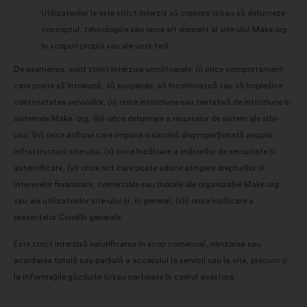
Utilizatorilor le este strict interzis să copieze și/sau să deturneze
conceptul, tehnologiile sau orice alt element al site-ului Make.org
în scopuri proprii sau ale unor terți.
De asemenea, sunt strict interzise următoarele: (i) orice comportament
care poate să întrerupă, să suspende, să încetinească sau să împiedice
continuitatea serviciilor, (ii) orice intruziune sau tentativă de intruziune în
sistemele Make. org, (iii) orice deturnare a resurselor de sistem ale site-
ului, (iv) orice acțiune care impune o sarcină disproporționată asupra
infrastructurii site-ului, (v) orice încălcare a măsurilor de securitate și
autentificare, (vi) orice act care poate aduce atingere drepturilor și
intereselor financiare, comerciale sau morale ale organizației Make.org
sau ale utilizatorilor site-ului și, în general, (vii) orice încălcare a
prezentelor Condiții generale.
Este strict interzisă valorificarea în scop comercial, vânzarea sau
acordarea totală sau parțială a accesului la servicii sau la site, precum și
la informațiile găzduite și/sau partajate în cadrul acestora.