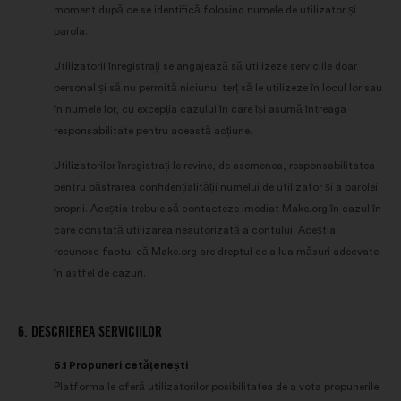
moment după ce se identifică folosind numele de utilizator și
parola.
Utilizatorii înregistrați se angajează să utilizeze serviciile doar
personal și să nu permită niciunui terț să le utilizeze în locul lor sau
în numele lor, cu excepția cazului în care își asumă întreaga
responsabilitate pentru această acțiune.
Utilizatorilor înregistrați le revine, de asemenea, responsabilitatea
pentru păstrarea confidențialității numelui de utilizator și a parolei
proprii. Aceștia trebuie să contacteze imediat Make.org în cazul în
care constată utilizarea neautorizată a contului. Aceștia
recunosc faptul că Make.org are dreptul de a lua măsuri adecvate
în astfel de cazuri.
6. DESCRIEREA SERVICIILOR
6.1 Propuneri cetățenești
Platforma le oferă utilizatorilor posibilitatea de a vota propunerile