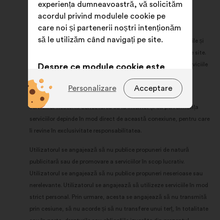
experiența dumneavoastră, vă solicităm
este exonerată de orice răspundere în această privință.
acordul privind modulele cookie pe
care noi și partenerii noștri intenționăm
8.2 Utilizarea site-ului și a serviciilor
să le utilizăm când navigați pe site.
Utilizatorul recunoaște că a luat cunoștință de caracteristicile și
constrângerile, în special tehnice, ale tuturor serviciilor de pe site.
Întreaga responsabilitate pentru modul în care utilizează serviciile
Despre ce module cookie este
îi revine utilizatorului.
vorba?
Personalizare
Acceptare
Utilizatorul este informat și acceptă faptul că exploatarea
Tehnice:
module cookie
serviciilor necesită conectarea sa la internet și că performanța
indispensabile pentru funcționarea
serviciilor depinde în mod direct de această conexiune, pentru care
site-ului
îi revine în exclusivitate responsabilitatea.
Legate de preferințe:
module
Utilizatorul se angajează să nu publice propuneri de natură
cookie pentru a vă îmbunătăți
publicitară sau de promovare a serviciilor în scop lucrativ.
experiența când navigați pe site
Utilizatorul se angajează să nu publice propuneri neserioase sau
În scopuri statistice:
module
nerelevante. Utilizatorul se angajează să utilizeze serviciile în mod
cookie care contribuie la analiza
strict personal. Prin urmare, acesta se angajează să nu transmită
consultărilor noastre cetățenești în
prin cesiune, să nu acorde și să nu transfere unui terț, în totalitate
mod agregat