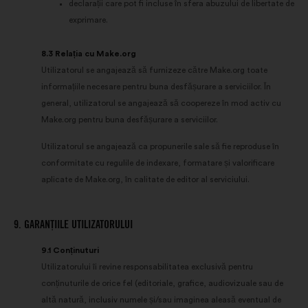
declarații care pot fi incluse în sfera abuzului de libertate de
exprimare.
8.3 Relația cu Make.org
Utilizatorul se angajează să furnizeze către Make.org toate
informațiile necesare pentru buna desfășurare a serviciilor. În
general, utilizatorul se angajează să coopereze în mod activ cu
Make.org pentru buna desfășurare a serviciilor.
Utilizatorul se angajează ca propunerile sale să fie reproduse în
conformitate cu regulile de indexare, formatare și valorificare
aplicate de Make.org, în calitate de editor al serviciului.
9. GARANȚIILE UTILIZATORULUI
9.1 Conținuturi
Utilizatorului îi revine responsabilitatea exclusivă pentru
conținuturile de orice fel (editoriale, grafice, audiovizuale sau de
altă natură, inclusiv numele și/sau imaginea aleasă eventual de