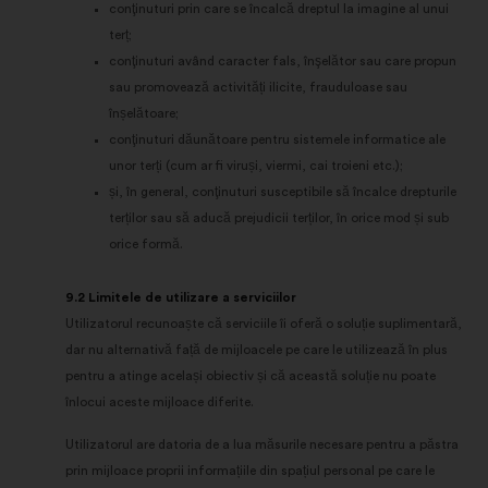
conţinuturi prin care se încalcă dreptul la imagine al unui
terț;
conţinuturi având caracter fals, înşelător sau care propun
sau promovează activități ilicite, frauduloase sau
înșelătoare;
conţinuturi dăunătoare pentru sistemele informatice ale
unor terți (cum ar fi viruși, viermi, cai troieni etc.);
și, în general, conţinuturi susceptibile să încalce drepturile
terților sau să aducă prejudicii terților, în orice mod și sub
orice formă.
9.2 Limitele de utilizare a serviciilor
Utilizatorul recunoaște că serviciile îi oferă o soluție suplimentară,
dar nu alternativă față de mijloacele pe care le utilizează în plus
pentru a atinge același obiectiv și că această soluție nu poate
înlocui aceste mijloace diferite.
Utilizatorul are datoria de a lua măsurile necesare pentru a păstra
prin mijloace proprii informațiile din spațiul personal pe care le