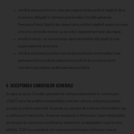
oricărei persoane fizice care are capacitatea juridică deplină de a-
și asuma obligații în temeiul prezentelor Condiții generale.
Persoana fizică lipsită de capacitate juridică deplină poate accesa
site-ul și serviciile numai cu acordul reprezentantului său legal,
oricărui minor, cu autorizarea reprezentanților săi legali și sub
supravegherea acestora,
oricărei persoane juridice care acționează prin intermediul unei
persoane fizice având capacitate juridică de a contracta în
numele și pe seama acelei persoane juridice.
4. ACCEPTAREA CONDIȚIILOR GENERALE
Scopul acestor Condiții generale de utilizare (denumite în continuare
„CGU“) este de a defini modalitățile conform cărora utilizatorul poate
accesa și utiliza serviciile. Acestea au valoare de contract între Make.org
și utilizatorii serviciului. Acestea anulează și înlocuiesc toate dispozițiile
anterioare și constituie totalitatea drepturilor și obligațiilor care le revin
părților. CGU se consideră a fi comunicate fiecărui utilizator care le