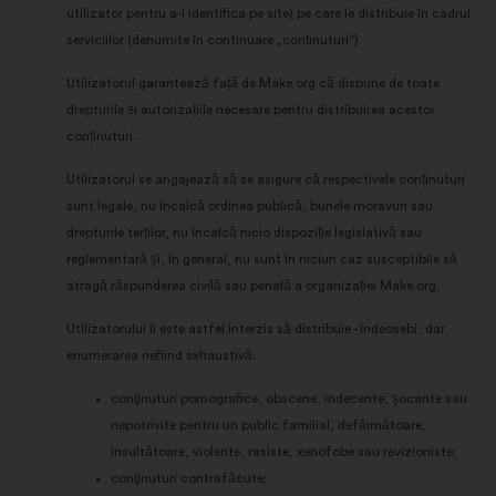
utilizator pentru a-l identifica pe site) pe care le distribuie în cadrul
serviciilor (denumite în continuare „conținuturi“).
Utilizatorul garantează față de Make.org că dispune de toate
drepturile și autorizațiile necesare pentru distribuirea acestor
conținuturi.
Utilizatorul se angajează să se asigure că respectivele conținuturi
sunt legale, nu încalcă ordinea publică, bunele moravuri sau
drepturile terților, nu încalcă nicio dispoziție legislativă sau
reglementară și, în general, nu sunt în niciun caz susceptibile să
atragă răspunderea civilă sau penală a organizației Make.org.
Utilizatorului îi este astfel interzis să distribuie - îndeosebi, dar
enumerarea nefiind exhaustivă:
conţinuturi pornografice, obscene, indecente, şocante sau
nepotrivite pentru un public familial, defăimătoare,
insultătoare, violente, rasiste, xenofobe sau revizioniste;
conţinuturi contrafăcute;