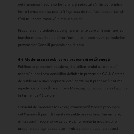
cetățenească trebuie să fie lizibilă și redactată în limba română,
într-o formă care să poată fi înţeleasă de toți, fără prescurtări și
fără utilizarea excesivă a majusculelor.
Propunerea nu trebuie să conțină elemente care ar fi contrare legii,
bunelor moravuri sau a căror formulare ar contraveni prevederilor
prezentelor Condiții generale de utilizare.
6.4 Moderarea și publicarea propunerii cetățenești
Publicarea propunerii cetățenești a utilizatorului este supusă
moderării conform condițiilor definite în prezentele CGU. Cererea
de publicare a unei propuneri cetățenești va fi procesată cât mai
repede posibil de către echipele Make.org, cu scopul de a răspunde
în termen de 48 de ore.
Serviciul de moderare Make.org examinează fiecare propunere
cetățenească primită înainte de publicarea online. Prin urmare,
utilizatorul trebuie să se asigure că nu repetă în mod inutil o
propunere cetățenească deja trimisă și că nu depune aceeași