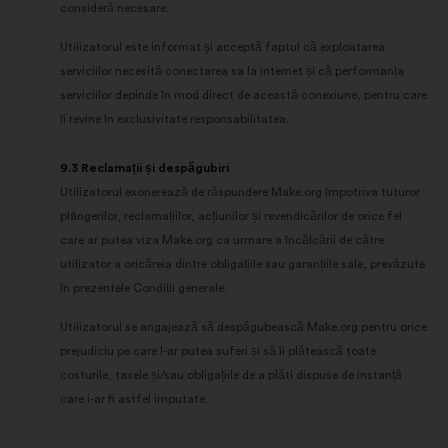
consideră necesare.
Utilizatorul este informat și acceptă faptul că exploatarea
serviciilor necesită conectarea sa la internet și că performanța
serviciilor depinde în mod direct de această conexiune, pentru care
îi revine în exclusivitate responsabilitatea.
9.3 Reclamații și despăgubiri
Utilizatorul exonerează de răspundere Make.org împotriva tuturor
plângerilor, reclamațiilor, acțiunilor și revendicărilor de orice fel
care ar putea viza Make.org ca urmare a încălcării de către
utilizator a oricăreia dintre obligațiile sau garanțiile sale, prevăzute
în prezentele Condiții generale.
Utilizatorul se angajează să despăgubească Make.org pentru orice
prejudiciu pe care l-ar putea suferi și să îi plătească toate
costurile, taxele și/sau obligațiile de a plăti dispuse de instanță
care i-ar fi astfel imputate.