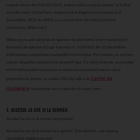
capital vărsat de 1.056.017,00·€, având sediul social la adresa: 13-15 Rue
de la Bûcherie 75005 Paris, înregistrată la Registrul Comerțului și al
Societăților - RCS din PARIS cu numărul 820 016 095 (numită în
continuare „Make.org“).
Make.org nu are calitatea de operator de platformă online care intră în
domeniul de aplicare al Legii franceze nr. 2018-1202 din 22 decembrie
2018 privind combaterea manipulării informațiilor. Prin urmare, nu suntem
supuși obligațiilor prevăzute în această lege. Cu toate acestea, acuratețea
informațiilor publicate pe site-ul nostru este prioritară pentru noi și
Cartei de
prezentăm în detaliu, în cadrul CGU de față și al
moderare
măsurile pe care le aplicăm în acest sens.
3. ACCESUL LA SITE ȘI LA SERVICII
Accesul la site și la servicii este gratuit.
Accesul la site și la servicii este gratuit. Este deschis, sub rezerva
restricțiilor stabilite pe site: