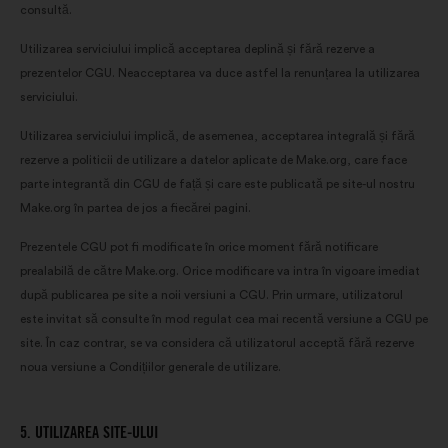
consultă.
Utilizarea serviciului implică acceptarea deplină și fără rezerve a
prezentelor CGU. Neacceptarea va duce astfel la renunțarea la utilizarea
serviciului.
Utilizarea serviciului implică, de asemenea, acceptarea integrală și fără
rezerve a politicii de utilizare a datelor aplicate de Make.org, care face
parte integrantă din CGU de față și care este publicată pe site-ul nostru
Make.org în partea de jos a fiecărei pagini.
Prezentele CGU pot fi modificate în orice moment fără notificare
prealabilă de către Make.org. Orice modificare va intra în vigoare imediat
după publicarea pe site a noii versiuni a CGU. Prin urmare, utilizatorul
este invitat să consulte în mod regulat cea mai recentă versiune a CGU pe
site. În caz contrar, se va considera că utilizatorul acceptă fără rezerve
noua versiune a Condițiilor generale de utilizare.
5. UTILIZAREA SITE-ULUI