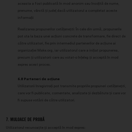
aceasta a fost publicată în mod anonim sau însoțită de nume,
prenume, vârstă și județ dacă utilizatorul a completat aceste
informații
Realizarea propunerilor cetățenești: În cele din urmă, propunerile
pot sta la baza unei acțiuni concrete de transformare, fie direct de
către utilizatori, fie prin intermediul partenerilor de acțiune ai
organizației Make.org, iar utilizatorul care a inițiat propunerea,
precum și utilizatorii care au votat-o înțeleg și acceptă în mod
expres acest proces.
6.8 Parteneri de acțiune
Utilizatorii înregistrați pot transmite propriile propuneri cetățenești,
care vor fi publicate, comentate, analizate și dezbătute și care vor
fi supuse votării de către utilizatori.
7. MIJLOACE DE PROBĂ
Utilizatorul recunoaște și acceptă în mod expres: