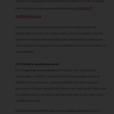
Aceștia se angajează să actualizeze aceste informații în spațiul
contact-
personal prin contactarea echipei Make.org
de@make.org
.
Utilizatorul înregistrat este informat și acceptă faptul că
informațiile introduse în scopul creării sau actualizării contului
său constituie dovada identității sale. Informațiile introduse de
către utilizator angajează responsabilitatea acestuia imediat ce
sunt validate.
5.3 Contul și spațiul personal
Prin înregistrare se deschide automat un cont (denumit în
continuare: „contul“), care oferă acces la un spațiu personal
(denumit în continuare: „spațiul personal“) de unde se poate
gestiona utilizarea serviciilor în forma și cu mijloacele tehnice pe
care Make.org le consideră cele mai adecvate și care pot suferi
modificări în timp.
Utilizatorii înregistrați își pot accesa spațiul personal în orice