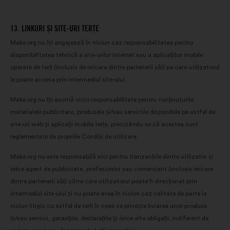
13. LINKURI ȘI SITE-URI TERȚE
Make.org nu își angajează în niciun caz responsabilitatea pentru
disponibilitatea tehnică a site-urilor internet sau a aplicațiilor mobile
operate de terți (inclusiv de oricare dintre partenerii săi) pe care utilizatorul
le poate accesa prin intermediul site-ului.
Make.org nu își asumă nicio responsabilitate pentru conținuturile,
materialele publicitare, produsele și/sau serviciile disponibile pe astfel de
site-uri web și aplicații mobile terțe, precizându-se că acestea sunt
reglementate de propriile Condiții de utilizare.
Make.org nu este responsabilă nici pentru tranzacțiile dintre utilizator și
orice agent de publicitate, profesionist sau comerciant (inclusiv oricare
dintre partenerii săi) către care utilizatorul poate fi direcţionat prin
intermediul site-ului și nu poate avea în niciun caz calitate de parte la
niciun litigiu cu astfel de terți în ceea ce privește livrarea unor produse
și/sau servicii, garanțiile, declarațiile și orice alte obligații, indiferent de