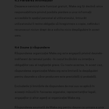
11.3 Pierderea informațiilor
Deoarece serviciul este furnizat gratuit, Make.org își declină orice
responsabilitate privind posibila pierdere a unor informații
accesibile în spațiul personal al utilizatorului, întrucât
utilizatorului îi revine obligația să înregistreze o copie, nefiindu-i
recunoscut niciun drept de a solicita nicio despăgubire în acest
sens.
11.4 Daune și răspundere
Răspunderea organizației Make.org este angajată privind daunele -
indiferent de temeiul juridic - în cazul încălcării cu intenție a
obligațiilor sau al neglijenței grave. Cu toate acestea, în acest caz,
răspunderea organizației Make.org este limitată la despăgubiri
pentru daunele a căror producere este previzibilă și probabilă.
Excluderile și limitările de răspundere de mai sus se aplică în
aceeași măsură în favoarea organelor, reprezentanților legali,
angajaților și altor agenți ai organizației Make.org.
Răspunderea asumată de Make.org pentru daune ca urmare a unor