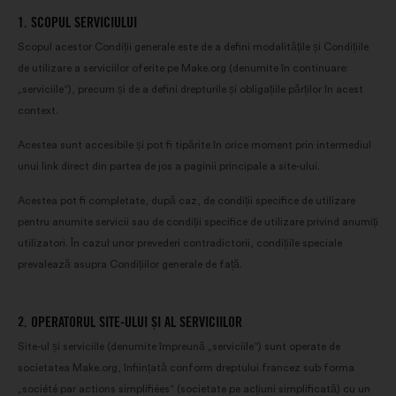
1. SCOPUL SERVICIULUI
Scopul acestor Condiții generale este de a defini modalitățile și Condițiile
de utilizare a serviciilor oferite pe Make.org (denumite în continuare:
„serviciile“), precum și de a defini drepturile și obligațiile părților în acest
context.
Acestea sunt accesibile și pot fi tipărite în orice moment prin intermediul
unui link direct din partea de jos a paginii principale a site-ului.
Acestea pot fi completate, după caz, de condiții specifice de utilizare
pentru anumite servicii sau de condiții specifice de utilizare privind anumiți
utilizatori. În cazul unor prevederi contradictorii, condițiile speciale
prevalează asupra Condițiilor generale de față.
2. OPERATORUL SITE-ULUI ȘI AL SERVICIILOR
Site-ul și serviciile (denumite împreună „serviciile“) sunt operate de
societatea Make.org, înființată conform dreptului francez sub forma
„société par actions simplifiées“ (societate pe acțiuni simplificată) cu un