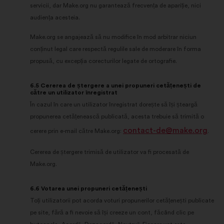
servicii, dar Make.org nu garantează frecvența de apariție, nici
audiența acesteia.
Make.org se angajează să nu modifice în mod arbitrar niciun
conținut legal care respectă regulile sale de moderare în forma
propusă, cu excepția corecturilor legate de ortografie.
6.5 Cererea de ștergere a unei propuneri cetățenești de
către un utilizator înregistrat
În cazul în care un utilizator înregistrat dorește să își șteargă
propunerea cetățenească publicată, acesta trebuie să trimită o
contact-de@make.org
cerere prin e-mail către Make.org:
.
Cererea de ștergere trimisă de utilizator va fi procesată de
Make.org.
6.6 Votarea unei propuneri cetățenești
Toți utilizatorii pot acorda voturi propunerilor cetățenești publicate
pe site, fără a fi nevoie să își creeze un cont, făcând clic pe