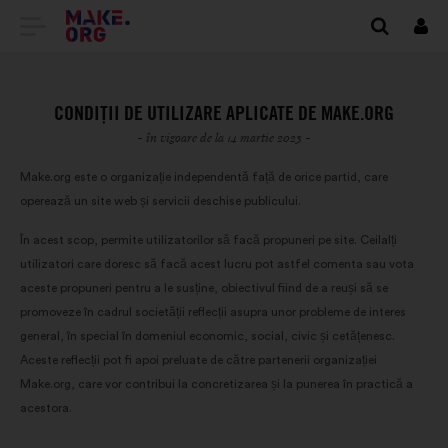
DIRECȚIONARE
Cone
SPRE
PRIMA
CONDIȚII DE UTILIZARE APLICATE DE MAKE.ORG
PAGINĂ
- în vigoare de la 14 martie 2023 -
A
Make.org este o organizație independentă față de orice partid, care
operează un site web și servicii deschise publicului.
SITE-
În acest scop, permite utilizatorilor să facă propuneri pe site. Ceilalți
ULUI
utilizatori care doresc să facă acest lucru pot astfel comenta sau vota
MAKE.ORG
aceste propuneri pentru a le susține, obiectivul fiind de a reuși să se
promoveze în cadrul societății reflecții asupra unor probleme de interes
general, în special în domeniul economic, social, civic și cetățenesc.
Aceste reflecții pot fi apoi preluate de către partenerii organizației
Make.org, care vor contribui la concretizarea și la punerea în practică a
acestora.