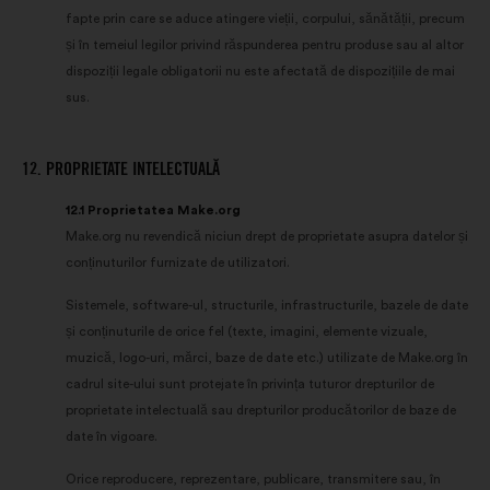
fapte prin care se aduce atingere vieții, corpului, sănătății, precum
și în temeiul legilor privind răspunderea pentru produse sau al altor
dispoziții legale obligatorii nu este afectată de dispozițiile de mai
sus.
12. PROPRIETATE INTELECTUALĂ
12.1 Proprietatea Make.org
Make.org nu revendică niciun drept de proprietate asupra datelor și
conținuturilor furnizate de utilizatori.
Sistemele, software-ul, structurile, infrastructurile, bazele de date
și conținuturile de orice fel (texte, imagini, elemente vizuale,
muzică, logo-uri, mărci, baze de date etc.) utilizate de Make.org în
cadrul site-ului sunt protejate în privința tuturor drepturilor de
proprietate intelectuală sau drepturilor producătorilor de baze de
date în vigoare.
Orice reproducere, reprezentare, publicare, transmitere sau, în