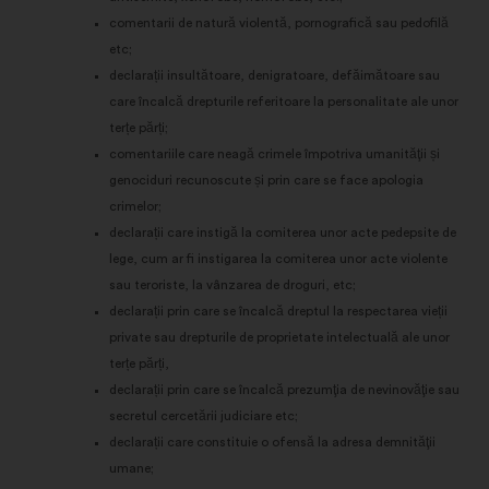
comentarii de natură violentă, pornografică sau pedofilă
etc;
declarații insultătoare, denigratoare, defăimătoare sau
care încalcă drepturile referitoare la personalitate ale unor
terțe părți;
comentariile care neagă crimele împotriva umanităţii și
genociduri recunoscute și prin care se face apologia
crimelor;
declarații care instigă la comiterea unor acte pedepsite de
lege, cum ar fi instigarea la comiterea unor acte violente
sau teroriste, la vânzarea de droguri, etc;
declarații prin care se încalcă dreptul la respectarea vieții
private sau drepturile de proprietate intelectuală ale unor
terțe părți,
declarații prin care se încalcă prezumţia de nevinovăţie sau
secretul cercetării judiciare etc;
declarații care constituie o ofensă la adresa demnităţii
umane;