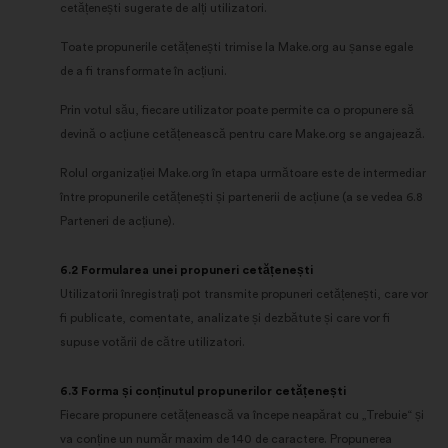
cetățenești sugerate de alți utilizatori.
Toate propunerile cetățenești trimise la Make.org au șanse egale
de a fi transformate în acțiuni.
Prin votul său, fiecare utilizator poate permite ca o propunere să
devină o acțiune cetățenească pentru care Make.org se angajează.
Rolul organizației Make.org în etapa următoare este de intermediar
între propunerile cetățenești și partenerii de acțiune (a se vedea 6.8
Parteneri de acțiune).
6.2 Formularea unei propuneri cetățenești
Utilizatorii înregistrați pot transmite propuneri cetățenești, care vor
fi publicate, comentate, analizate și dezbătute și care vor fi
supuse votării de către utilizatori.
6.3 Forma și conținutul propunerilor cetățenești
Fiecare propunere cetățenească va începe neapărat cu „Trebuie“ și
va conține un număr maxim de 140 de caractere. Propunerea