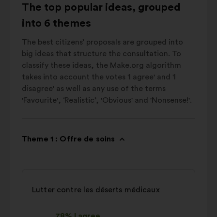
The top popular ideas, grouped
into 6 themes
The best citizens’ proposals are grouped into
big ideas that structure the consultation. To
classify these ideas, the Make.org algorithm
takes into account the votes 'I agree' and 'I
disagree' as well as any use of the terms
'Favourite', ‘Realistic’, 'Obvious' and 'Nonsense!'.
Theme 1 : Offre de soins
Lutter contre les déserts médicaux
78% I agree