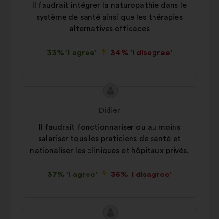
Statistics:
cookies to develop the
Il faudrait intégrer la naturopathie dans le
analysis of our citizen’s
système de santé ainsi que les thérapies
consultations in an aggregated
alternatives efficaces
way.
33% 'I agree'
34% 'I disagree'
Social networks:
cookies to help
us maximize our impact through
social networks.
Proposal
Proposal
content
from:
Didier
Il faudrait fonctionnariser ou au moins
salariser tous les praticiens de santé et
nationaliser les cliniques et hôpitaux privés.
37% 'I agree'
35% 'I disagree'
Proposal
Proposal