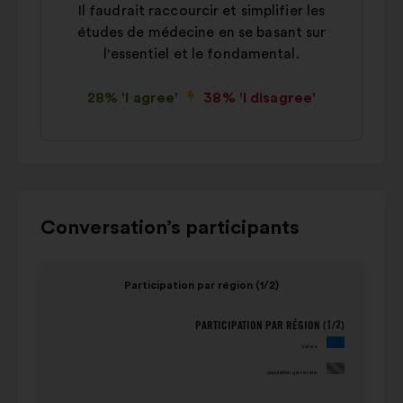
Il faudrait raccourcir et simplifier les
études de médecine en se basant sur
l'essentiel et le fondamental.
28% 'I agree'
38% 'I disagree'
Use
Conversation’s participants
the
control
Item
Item
Participation par région (1/2)
buttons,
1
2
the
of
of
PARTICIPATION PAR RÉGION (1/2)
Participation par région (1/2)
"left"
4
4
Votes
and
population
Votes
"right"
générale
population générale
(Value in
arrows
(Value in