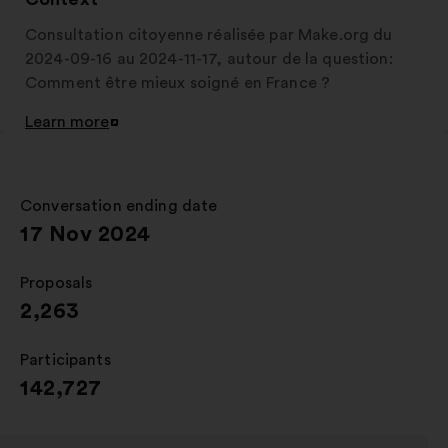
Consultation citoyenne réalisée par Make.org du
2024-09-16 au 2024-11-17, autour de la question:
Comment être mieux soigné en France ?
Learn more
Open
in
a
new
Conversation ending date
:
window
17 Nov 2024
Proposals
:
2,263
Participants
:
142,727