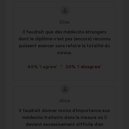
Proposal
Proposal
content
from:
Elise
Il faudrait que des médecins étrangers
dont le diplôme n'est pas (encore) reconnu
puissent exercer sans refaire la totalité du
cursus.
46% 'I agree'
30% 'I disagree'
Proposal
Proposal
content
from:
Alice
Il faudrait donner moins d'importance aux
médecins traitants dans la mesure où il
devient excessivement difficile d'en