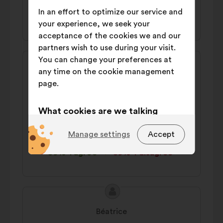
In an effort to optimize our service and
37% 'I agree'
39% 'I disagree'
your experience, we seek your
acceptance of the cookies we and our
partners wish to use during your visit.
Proposal
Proposal
You can change your preferences at
content
from:
any time on the cookie management
Claude
page.
Il faudrait que la médecine française soit
réservée aux vrais français : supprimer
What cookies are we talking
CMU, prestations aux étrangers entrés
about?
illégalement
Manage settings
Accept
Technical:
cookies that are
39% 'I agree'
39% 'I disagree'
essential for the website’s
functioning.
Preference:
cookies to enhance
Proposal
Proposal
your experience while browsing the
content
from:
website.
Béatrice