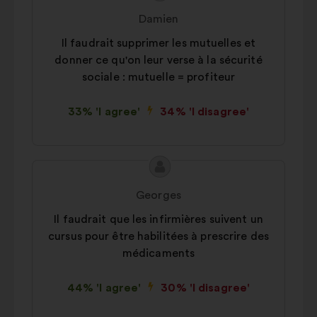
content
from:
Damien
Il faudrait supprimer les mutuelles et
donner ce qu'on leur verse à la sécurité
sociale : mutuelle = profiteur
33% 'I agree'
34% 'I disagree'
Proposal
Proposal
content
from:
Georges
Il faudrait que les infirmières suivent un
cursus pour être habilitées à prescrire des
médicaments
44% 'I agree'
30% 'I disagree'