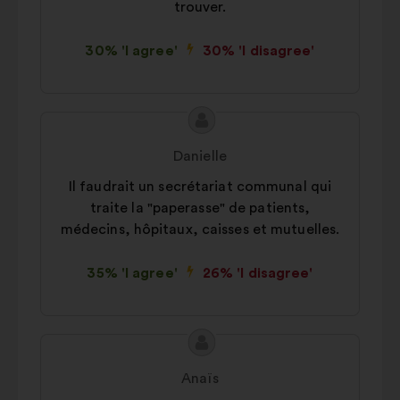
trouver.
30% 'I agree'
30% 'I disagree'
Proposal
Proposal
content
from:
Danielle
Il faudrait un secrétariat communal qui
traite la "paperasse" de patients,
médecins, hôpitaux, caisses et mutuelles.
35% 'I agree'
26% 'I disagree'
Proposal
Proposal
content
from:
Anaïs