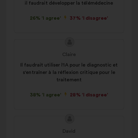
il faudrait développer la télémédecine
26% 'I agree'
37% 'I disagree'
Proposal
Proposal
content
from:
Claire
Il faudrait utiliser l'IA pour le diagnostic et
s'entraîner à la réflexion critique pour le
traitement
38% 'I agree'
28% 'I disagree'
Proposal
Proposal
content
from:
David