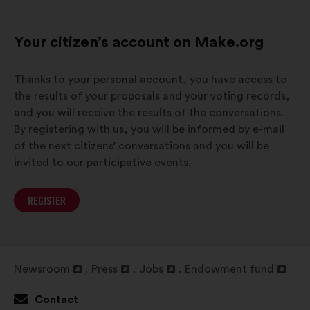
Your citizen’s account on Make.org
Thanks to your personal account, you have access to
the results of your proposals and your voting records,
and you will receive the results of the conversations.
By registering with us, you will be informed by e-mail
of the next citizens’ conversations and you will be
invited to our participative events.
REGISTER
Newsroom
Press
Jobs
Endowment fund
Open
Open
Open
Open
in
in
in
in
Contact