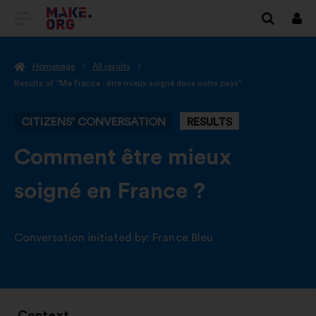
GO
Log
in
TO
Homepage
All results
THE
Results of "Ma France : être mieux soigné dans notre pays"
MAKE.ORG
CITIZENS’ CONVERSATION
RESULTS
WEBSITE
-
Comment être mieux
soigné en France ?
Conversation initiated by:
France Bleu
Context