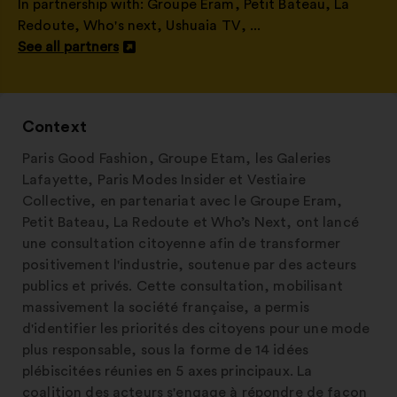
In partnership with:
Groupe Eram
,
Petit Bateau
,
La
Redoute
,
Who's next
,
Ushuaia TV
, ...
See all partners
Open
in
a
new
Context
window
Paris Good Fashion, Groupe Etam, les Galeries
Lafayette, Paris Modes Insider et Vestiaire
Collective, en partenariat avec le Groupe Eram,
Petit Bateau, La Redoute et Who’s Next, ont lancé
une consultation citoyenne afin de transformer
positivement l'industrie, soutenue par des acteurs
publics et privés. Cette consultation, mobilisant
massivement la société française, a permis
d'identifier les priorités des citoyens pour une mode
plus responsable, sous la forme de 14 idées
plébiscitées réunies en 5 axes principaux. La
coalition des acteurs s'engage à répondre de façon