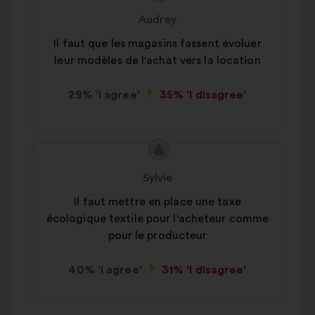
content
from:
Audrey
Il faut que les magasins fassent évoluer
leur modèles de l'achat vers la location
29% 'I agree'
35% 'I disagree'
Proposal
Proposal
content
from:
Sylvie
Il faut mettre en place une taxe
écologique textile pour l'acheteur comme
pour le producteur
40% 'I agree'
31% 'I disagree'