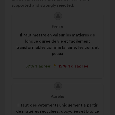
travail
supported and strongly rejected.
analysis of our citizen’s
Bien être animal
2%
consultations in an aggregated
Prix & soldes
2%
Proposal
Proposal
way.
content
from:
Mode pour tous
1%
Social networks:
Pierre
cookies to help
us maximize our impact through
Il faut mettre en valeur les matières de
social networks.
longue durée de vie et facilement
transformables comme la laine, les cuirs et
peaux
57% 'I agree'
19% 'I disagree'
Proposal
Proposal
content
from:
Aurélie
Il faut des vêtements uniquement à partir
de matières recyclées, upcyclées et bio. Le