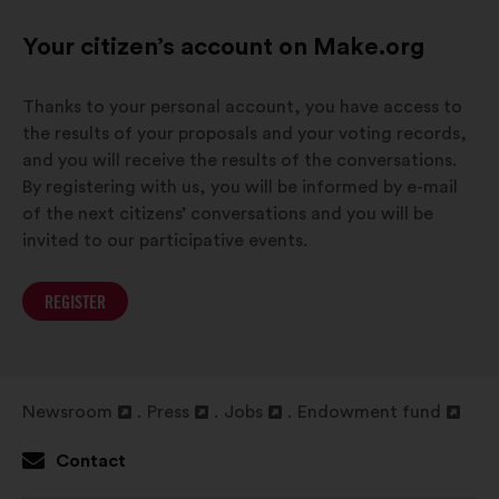
Your citizen’s account on Make.org
Thanks to your personal account, you have access to
the results of your proposals and your voting records,
and you will receive the results of the conversations.
By registering with us, you will be informed by e-mail
of the next citizens’ conversations and you will be
invited to our participative events.
REGISTER
Newsroom
Press
Jobs
Endowment fund
Open
Open
Open
Open
in
in
in
in
Contact
a
a
a
a