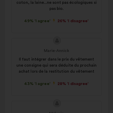
coton, la laine...ne sont pas écologiques si
pas bio.
49% 'I agree'
26% 'I disagree'
Proposal
Proposal
content
from:
Marie-Annick
Il faut intégrer dans le prix du vêtement
une consigne qui sera déduite du prochain
achat lors de la restitution du vêtement
43% 'I agree'
28% 'I disagree'
Proposal
Proposal
content
from: