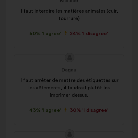
Mélanie
Il faut interdire les matières animales (cuir,
fourrure)
50% 'I agree'
24% 'I disagree'
Proposal
Proposal
content
from:
Dagau
Il faut arrêter de mettre des étiquettes sur
les vêtements, il faudrait plutôt les
imprimer dessus.
43% 'I agree'
30% 'I disagree'
Proposal
Proposal