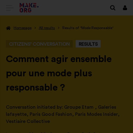
GO
Log
in
TO
Homepage
All results
Results of "Mode Responsable"
THE
MAKE.ORG
CITIZENS’ CONVERSATION
RESULTS
WEBSITE
-
Comment agir ensemble
pour une mode plus
responsable ?
Conversation initiated by:
Groupe Etam
,
Galeries
lafayette
,
Paris Good Fashion
,
Paris Modes Insider
,
Vestiaire Collective