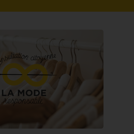
das
Suchfeld
ein
und
klicke
auf
die
Schaltfläche
„Suchen“