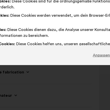
ation de vêtements dans les magasins
okies:
Diese Cookies sind für die ordnungsgemäße Funktions
derlich.
kies:
Diese Cookies werden verwendet, um dein Browser-Erl
ies:
Diese Cookies dienen dazu, die Analyse unserer Konsult
formationen zu bereichern.
Cookies:
Diese Cookies helfen uns, unseren gesellschaftliche
erke zu verstärken.
Anpassen
 fabrication
mateur