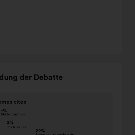
ldung der Debatte
Element
mes cités
2
von
3
Name
Favoris