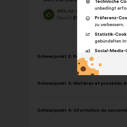
Mettre en place un système de récupér
Technische Co
unbedingt erfor
88% Ich stimme zu
Favorit
23%
Machbar
Präferenz-Coo
27%
zu verbessern.
Statistik-Cook
gebündelten In
Social-Media-
Schwerpunkt 2: Relocalisation
sozialen Netzw
Schwerpunkt 3: Matières et procédés de
Schwerpunkt 4: Information du consom