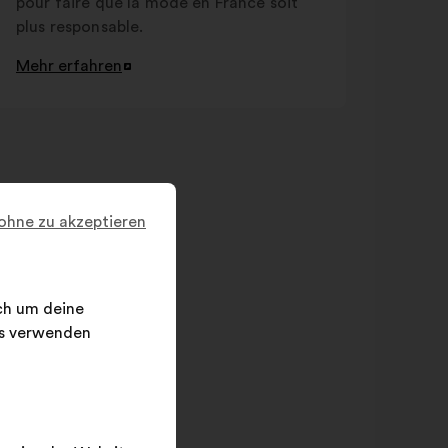
pour faire que la mode en France soit
plus responsable.
Mehr erfahren
In
einem
neuen
Reiter
öffnen
 ohne zu akzeptieren
ich um deine
hs verwenden