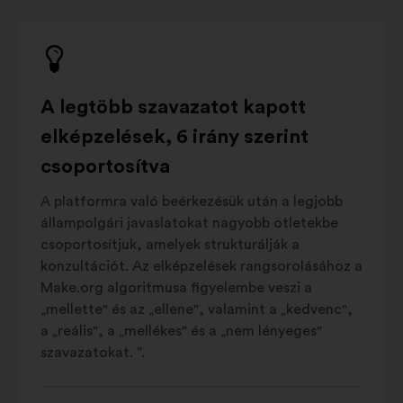
A legtöbb szavazatot kapott
elképzelések, 6 irány szerint
csoportosítva
A platformra való beérkezésük után a legjobb
állampolgári javaslatokat nagyobb ötletekbe
csoportosítjuk, amelyek strukturálják a
konzultációt. Az elképzelések rangsorolásához a
Make.org algoritmusa figyelembe veszi a
„mellette" és az „ellene", valamint a „kedvenc",
a „reális", a „mellékes" és a „nem lényeges"
szavazatokat. ”.