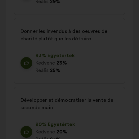
Reális
29%
Donner les invendus à des oeuvres de
charité plutôt que les détruire
93% Egyetértek
Kedvenc
23%
Reális
25%
Développer et démocratiser la vente de
seconde main
90% Egyetértek
Kedvenc
20%