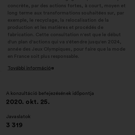
concrète, par des actions fortes, à court, moyen et
long terme aux transformations souhaitées sur, par
exemple, le recyclage, la relocalisation de la
production et les matières et procédés de
fabrication. Cette consultation n'est que le début
d'un plan d'actions qui va s'étendre jusqu'en 2024,
année des Jeux Olympiques, pour faire que la mode
en France soit plus responsable.
További információ
Új
lap
megnyitása
A konzultáció befejezésének időpontja
:
2020. okt. 25.
Javaslatok
:
3 319