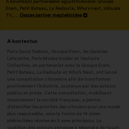
A következő partnerekkel együttműködve:
Groupe
Eram
,
Petit Bateau
,
La Redoute
,
Who's next
,
Ushuaia
TV
, ...
Összes partner megtekintése
Új
lap
megnyitása
A kontextus
Paris Good Fashion, Groupe Etam, les Galeries
Lafayette, Paris Modes Insider et Vestiaire
Collective, en partenariat avec le Groupe Eram,
Petit Bateau, La Redoute et Who’s Next, ont lancé
une consultation citoyenne afin de transformer
positivement l'industrie, soutenue par des acteurs
publics et privés. Cette consultation, mobilisant
massivement la société française, a permis
d'identifier les priorités des citoyens pour une mode
plus responsable, sous la forme de 14 idées
plébiscitées réunies en 5 axes principaux. La
coalition des acteurs s'engage à répondre de façon