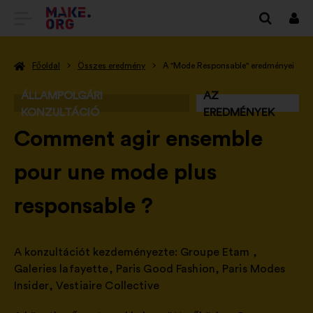
TOVÁBB
Beje
A
Főoldal
Összes eredmény
A "Mode Responsable" eredményei
MAKE.ORG
FŐOLDALÁRA
ÁLLAMPOLGÁRI
AZ
KONZULTÁCIÓ
EREDMÉNYEK
-
Comment agir ensemble
pour une mode plus
responsable ?
A konzultációt kezdeményezte:
Groupe Etam
,
Galeries lafayette
,
Paris Good Fashion
,
Paris Modes
Insider
,
Vestiaire Collective