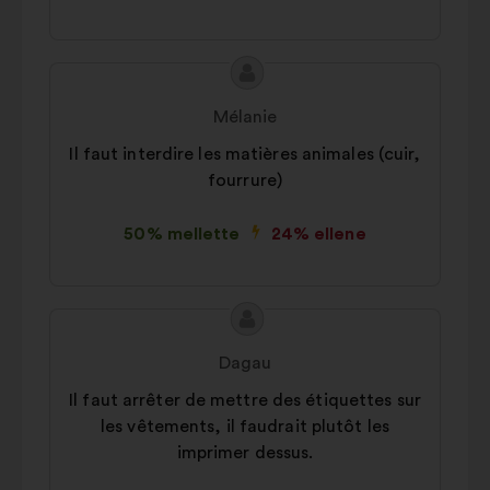
A
A
javaslat
javaslat
Mélanie
tartalma:
szerzője:
Il faut interdire les matières animales (cuir,
fourrure)
50% mellette
24% ellene
A
A
javaslat
javaslat
Dagau
tartalma:
szerzője:
Il faut arrêter de mettre des étiquettes sur
les vêtements, il faudrait plutôt les
imprimer dessus.