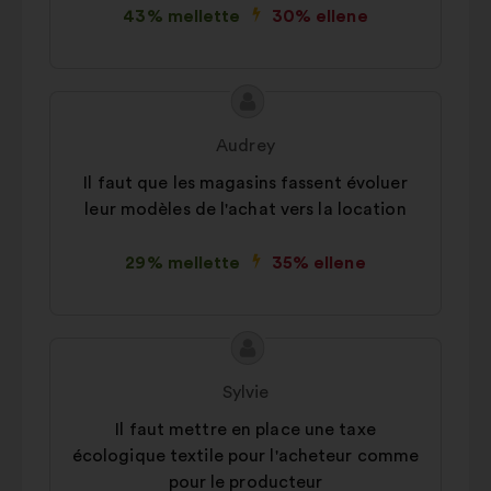
43% mellette
30% ellene
A
A
javaslat
javaslat
Audrey
tartalma:
szerzője:
Il faut que les magasins fassent évoluer
leur modèles de l'achat vers la location
29% mellette
35% ellene
A
A
javaslat
javaslat
Sylvie
tartalma:
szerzője:
Il faut mettre en place une taxe
écologique textile pour l'acheteur comme
pour le producteur