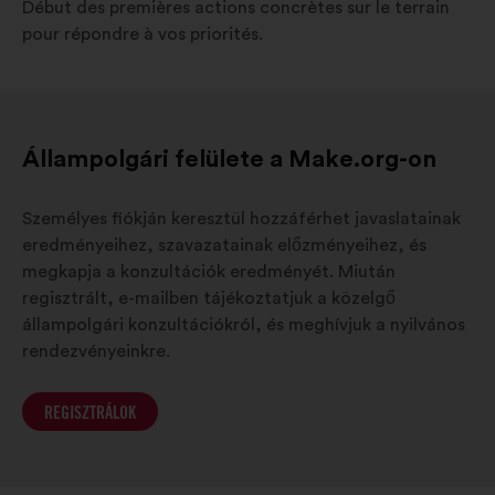
Début des premières actions concrètes sur le terrain
pour répondre à vos priorités.
Állampolgári felülete a Make.org-on
Személyes fiókján keresztül hozzáférhet javaslatainak
eredményeihez, szavazatainak előzményeihez, és
megkapja a konzultációk eredményét. Miután
regisztrált, e-mailben tájékoztatjuk a közelgő
állampolgári konzultációkról, és meghívjuk a nyilvános
rendezvényeinkre.
REGISZTRÁLOK