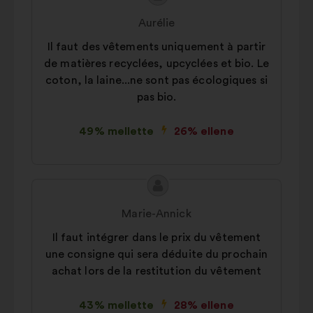
javaslat
javaslat
Aurélie
tartalma:
szerzője:
Il faut des vêtements uniquement à partir
de matières recyclées, upcyclées et bio. Le
coton, la laine...ne sont pas écologiques si
pas bio.
49% mellette
26% ellene
A
A
javaslat
javaslat
Marie-Annick
tartalma:
szerzője:
Il faut intégrer dans le prix du vêtement
une consigne qui sera déduite du prochain
achat lors de la restitution du vêtement
43% mellette
28% ellene