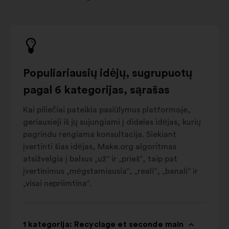
Populiariausių idėjų, sugrupuotų
pagal 6 kategorijas, sąrašas
Kai piliečiai pateikia pasiūlymus platformoje,
geriausieji iš jų sujungiami į dideles idėjas, kurių
pagrindu rengiama konsultacija. Siekiant
įvertinti šias idėjas, Make.org algoritmas
atsižvelgia į balsus „už“ ir „prieš“, taip pat
įvertinimus „mėgstamiausia“, „reali“, „banali“ ir
„visai nepriimtina“.
1 kategorija: Recyclage et seconde main