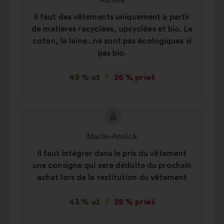
Aurélie
Il faut des vêtements uniquement à partir
de matières recyclées, upcyclées et bio. Le
coton, la laine...ne sont pas écologiques si
pas bio.
49 % už
26 % prieš
Pasiūlymo
Pasiūlymas:
turinys:
Marie-Annick
Il faut intégrer dans le prix du vêtement
une consigne qui sera déduite du prochain
achat lors de la restitution du vêtement
43 % už
28 % prieš