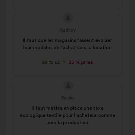
Pasiūlymo
Pasiūlymas:
turinys:
Audrey
Il faut que les magasins fassent évoluer
leur modèles de l'achat vers la location
29 % už
35 % prieš
Pasiūlymo
Pasiūlymas:
turinys:
Sylvie
Il faut mettre en place une taxe
écologique textile pour l'acheteur comme
pour le producteur