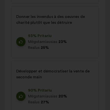
Donner les invendus à des oeuvres de
charité plutôt que les détruire
93% Pritariu
Mėgstamiausias
23%
Realus
25%
Développer et démocratiser la vente de
seconde main
90% Pritariu
Mėgstamiausias
20%
Realus
27%