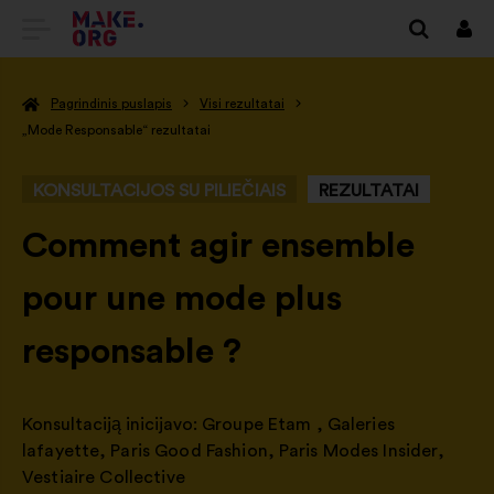
EITI
Prisi
Į
Pagrindinis puslapis
Visi rezultatai
PAGRINDINĮ
„Mode Responsable“ rezultatai
MAKE.ORG
KONSULTACIJOS SU PILIEČIAIS
REZULTATAI
PUSLAPĮ
-
Comment agir ensemble
pour une mode plus
responsable ?
Konsultaciją inicijavo:
Groupe Etam
,
Galeries
lafayette
,
Paris Good Fashion
,
Paris Modes Insider
,
Vestiaire Collective