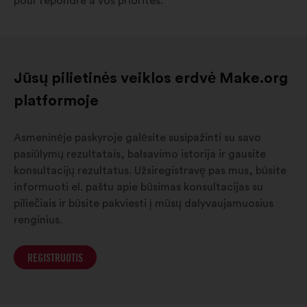
pour répondre à vos priorités.
Jūsų pilietinės veiklos erdvė Make.org
platformoje
Asmeninėje paskyroje galėsite susipažinti su savo
pasiūlymų rezultatais, balsavimo istorija ir gausite
konsultacijų rezultatus. Užsiregistravę pas mus, būsite
informuoti el. paštu apie būsimas konsultacijas su
piliečiais ir būsite pakviesti į mūsų dalyvaujamuosius
renginius.
REGISTRUOTIS