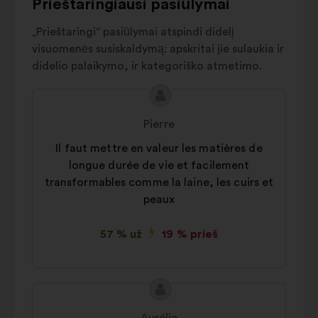
produits (qualité)
Prieštaringiausi pasiūlymai
piliečiais analizei pagerinti
Emballages
4%
„Prieštaringi“ pasiūlymai atspindi didelį
Socialiniai tinklai:
slapukai,
Droits humains
&
visuomenės susiskaldymą: apskritai jie sulaukia ir
padedantys mums maksimaliai
conditions de
3%
didelio palaikymo, ir kategoriško atmetimo.
padidinti savo poveikį per
travail
socialinius tinklus
Bien être animal
2%
Pasiūlymo
Pasiūlymas:
Prix & soldes
2%
turinys:
Pierre
Mode pour tous
1%
Il faut mettre en valeur les matières de
longue durée de vie et facilement
transformables comme la laine, les cuirs et
peaux
57 % už
19 % prieš
Pasiūlymo
Pasiūlymas:
turinys: