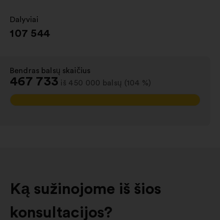
Dalyviai
:
107 544
Bendras balsų skaičius
:
467 733
iš 450 000 balsų (104 %)
Ką sužinojome iš šios
konsultacijos?