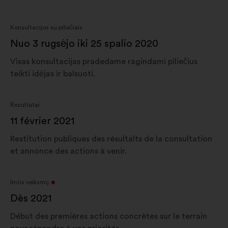
Konsultacijos su piliečiais
Nuo 3 rugsėjo iki 25 spalio 2020
Visas konsultacijas pradedame ragindami piliečius
teikti idėjas ir balsuoti.
Rezultatai
11 février 2021
Restitution publiques des résultalts de la consultation
et annonce des actions à venir.
Imtis veiksmų
Dès 2021
Début des premières actions concrètes sur le terrain