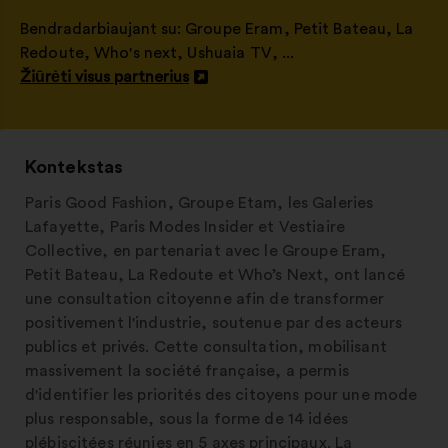
Bendradarbiaujant su:
Groupe Eram
,
Petit Bateau
,
La
Redoute
,
Who's next
,
Ushuaia TV
, ...
Žiūrėti visus partnerius
Atverti
naujame
skirtuke
Kontekstas
Paris Good Fashion, Groupe Etam, les Galeries
Lafayette, Paris Modes Insider et Vestiaire
Collective, en partenariat avec le Groupe Eram,
Petit Bateau, La Redoute et Who’s Next, ont lancé
une consultation citoyenne afin de transformer
positivement l'industrie, soutenue par des acteurs
publics et privés. Cette consultation, mobilisant
massivement la société française, a permis
d'identifier les priorités des citoyens pour une mode
plus responsable, sous la forme de 14 idées
plébiscitées réunies en 5 axes principaux. La