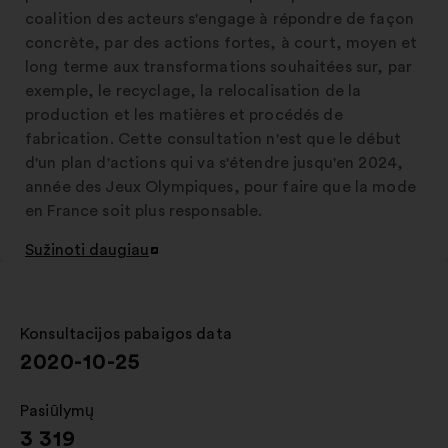
coalition des acteurs s'engage à répondre de façon
concrète, par des actions fortes, à court, moyen et
long terme aux transformations souhaitées sur, par
exemple, le recyclage, la relocalisation de la
production et les matières et procédés de
fabrication. Cette consultation n'est que le début
d'un plan d'actions qui va s'étendre jusqu'en 2024,
année des Jeux Olympiques, pour faire que la mode
en France soit plus responsable.
Sužinoti daugiau
Atverti
naujame
skirtuke
Konsultacijos pabaigos data
:
2020-10-25
Pasiūlymų
:
3 319