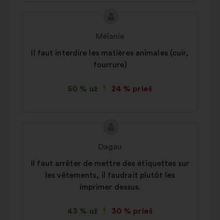
Pasiūlymo
Pasiūlymas:
turinys:
Mélanie
Il faut interdire les matières animales (cuir,
fourrure)
50 % už
24 % prieš
Pasiūlymo
Pasiūlymas:
turinys:
Dagau
Il faut arrêter de mettre des étiquettes sur
les vêtements, il faudrait plutôt les
imprimer dessus.
43 % už
30 % prieš