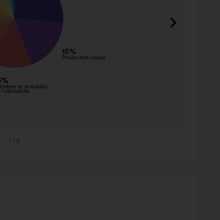
arrête
Sensibi
commu
Oblige
Interdi
sancti
Subven
1
/ 3