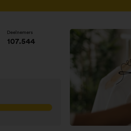
in
een
nieuw
tabblad
Deelnemers
:
107.544