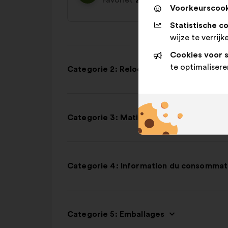
Favoriet
23%
Realistisch
27%
Voorkeurscook
Statistische c
wijze te verrijk
Cookies voor 
te optimalisere
Categorie 2: Relocalisation
Categorie 3: Matières et procédés de f
Categorie 4: Information du consommat
Categorie 5: Emballages