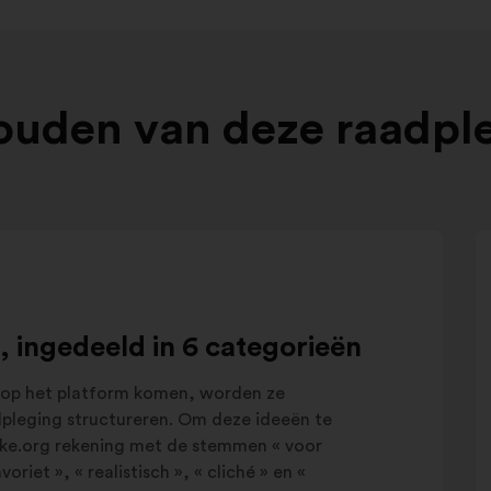
ouden van deze raadpl
, ingedeeld in 6 categorieën
 op het platform komen, worden ze
adpleging structureren. Om deze ideeën te
ake.org rekening met de stemmen « voor
riet », « realistisch », « cliché » en «