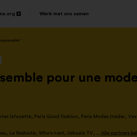
ke.org
Werk met ons samen
Responsable"
semble pour une mode
ries lafayette
,
Paris Good Fashion
,
Paris Modes Insider
,
Ves
eau
,
La Redoute
,
Who's next
,
Ushuaia TV
, ...
Alle partners be
Openen