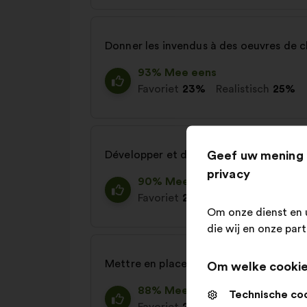
Donner les invendus à des oeuvres de ch
93% Mee eens
Favoriet
23%
Realistisch
25%
Geef uw mening 
Développer et démocratiser la vente 
privacy
90% Mee eens
Favoriet
20%
Realistisch
27%
Om onze dienst en 
die wij en onze par
Mettre en place un système de récupér
Om welke cookie
88% Mee eens
Technische co