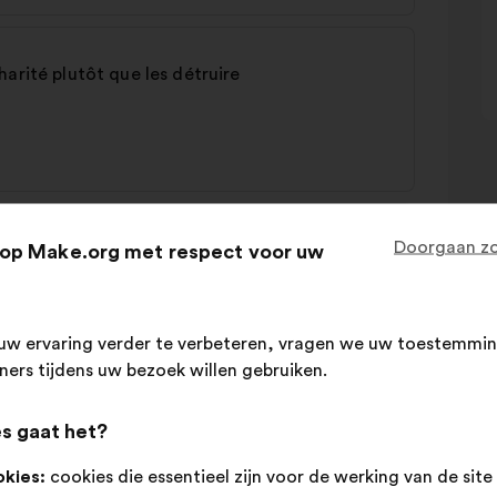
arité plutôt que les détruire
Doorgaan zo
op Make.org met respect voor uw
de seconde main
uw ervaring verder te verbeteren, vragen we uw toestemmin
tners tijdens uw bezoek willen gebruiken.
ation de vêtements dans les magasins
s gaat het?
okies:
cookies die essentieel zijn voor de werking van de site