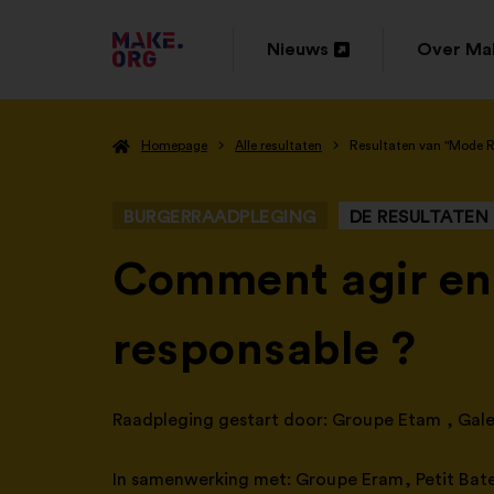
GA
Nieuws
Over Ma
Openen
Openen
NAAR
in
in
DE
Homepage
Alle resultaten
Resultaten van "Mode 
een
een
HOMEPAGE
nieuw
nieuw
VAN
BURGERRAADPLEGING
DE RESULTATEN
tabblad
tabblad
MAKE.ORG
-
Comment agir en
responsable ?
Raadpleging gestart door:
Groupe Etam
,
Gale
In samenwerking met:
Groupe Eram
,
Petit Bat