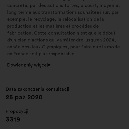
concrète, par des actions fortes, à court, moyen et
long terme aux transformations souhaitées sur, par
exemple, le recyclage, la relocalisation de la
production et les matières et procédés de
fabrication. Cette consultation n'est que le début
d'un plan d'actions qui va s'étendre jusqu'en 2024,
année des Jeux Olympiques, pour faire que la mode
en France soit plus responsable.
Dowiedz się więcej
Otwieranie
w
nowej
zakładce
Data zakończenia konsultacji
:
25 paź 2020
Propozycji
:
3319