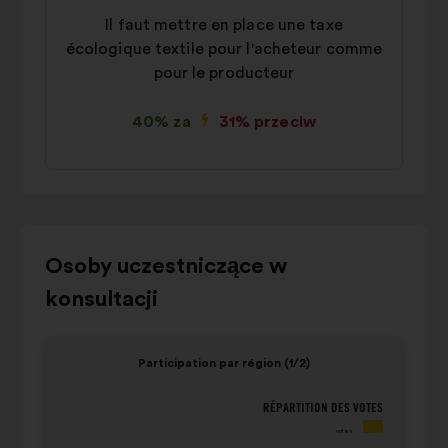
Il faut mettre en place une taxe
écologique textile pour l'acheteur comme
pour le producteur
40% za
31% przeciw
Użyj
Osoby uczestniczące w
przycisków
konsultacji
sterujących,
strzałek
Element
Eleme
„w
Participation par région (1/2)
1
2
lewo”
na
na
i
RÉPARTITION DES VOTES
Participation par région (1/2)
P
4
4
„w
votes
population