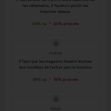
les vêtements, il faudrait plutôt les
imprimer dessus.
43% za
30% przeciw
Treść
Propozycja:
propozycji:
Audrey
Il faut que les magasins fassent évoluer
leur modèles de l'achat vers la location
29% za
35% przeciw
Treść
Propozycja:
propozycji:
Sylvie