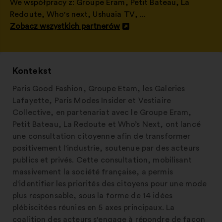
We współpracy z:
Groupe Eram
,
Petit Bateau
,
La
Redoute
,
Who's next
,
Ushuaia TV
, ...
Zobacz wszystkich partnerów
Otwieranie
w
nowej
zakładce
Kontekst
Paris Good Fashion, Groupe Etam, les Galeries
Lafayette, Paris Modes Insider et Vestiaire
Collective, en partenariat avec le Groupe Eram,
Petit Bateau, La Redoute et Who’s Next, ont lancé
une consultation citoyenne afin de transformer
positivement l'industrie, soutenue par des acteurs
publics et privés. Cette consultation, mobilisant
massivement la société française, a permis
d'identifier les priorités des citoyens pour une mode
plus responsable, sous la forme de 14 idées
plébiscitées réunies en 5 axes principaux. La
coalition des acteurs s'engage à répondre de façon