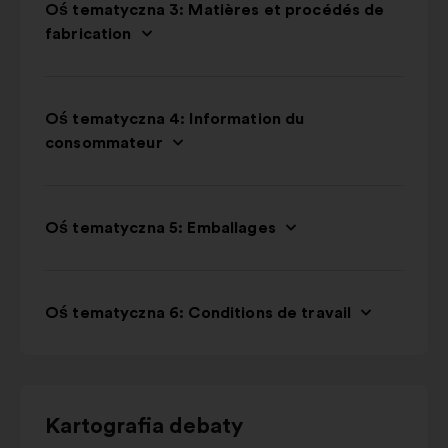
Oś tematyczna 3: Matières et procédés de
fabrication
Oś tematyczna 4: Information du
consommateur
Oś tematyczna 5: Emballages
Oś tematyczna 6: Conditions de travail
Użyj
Kartografia debaty
przycisków