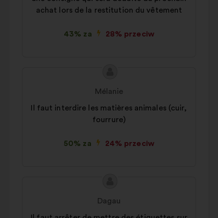
achat lors de la restitution du vêtement
43% za
28% przeciw
Treść
Propozycja:
propozycji:
Mélanie
Il faut interdire les matières animales (cuir,
fourrure)
50% za
24% przeciw
Treść
Propozycja:
propozycji:
Dagau
Il faut arrêter de mettre des étiquettes sur