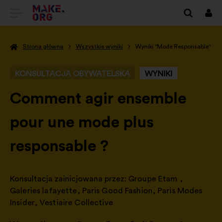
IDŹ
Zalo
się
DO
Strona główna
Wszystkie wyniki
Wyniki "Mode Responsable"
STRONY
GŁÓWNEJ
KONSULTACJA OBYWATELSKA
WYNIKI
MAKE.ORG
-
Comment agir ensemble
pour une mode plus
responsable ?
Konsultacja zainicjowana przez:
Groupe Etam
,
Galeries lafayette
,
Paris Good Fashion
,
Paris Modes
Insider
,
Vestiaire Collective