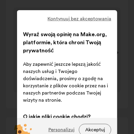
sterujących,
Element
Eleme
strzałek
Thèmes cités
1
2
Kontynuuj bez akceptowania
„w
Thèmes cités
na
na
lewo”
wartość
3
3
Wyraź swoją opinię na Make.org,
i
Nazwa
w
Na
platformie, która chroni Twoją
„w
procent
prawo”
prywatność
Recyclage,
Fav
lub
seconde main
&
22%
dé
tabulatora
Aby zapewnić jeszcze lepszą jakość
location
Lim
na
naszych usług i Twojego
Production locale
15%
ar
klawiaturze,
doświadczenia, prosimy o zgodę na
Matières et
Sen
aby
korzystanie z plików cookie przez nas i
procédés
de
13%
co
przejrzeć
naszych partnerów podczas Twojej
fabrication
1
/ 3
Ob
treść
wizyty na stronie.
Information
du
poniższej
Int
9%
consommateur
karuzeli.
sa
O jakie pliki cookie chodzi?
Surproduction
&
Su
8%
surconsommation
Techniczne:
pliki cookie niezbędne
Personalizuj
Akceptuj