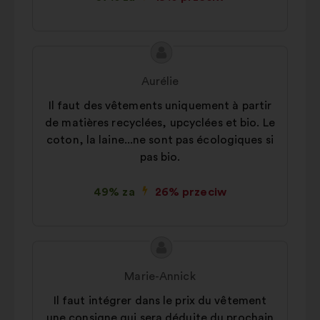
Treść
Propozycja:
propozycji:
Aurélie
Il faut des vêtements uniquement à partir
de matières recyclées, upcyclées et bio. Le
coton, la laine...ne sont pas écologiques si
pas bio.
49% za
26% przeciw
Treść
Propozycja:
propozycji:
Marie-Annick
Il faut intégrer dans le prix du vêtement
une consigne qui sera déduite du prochain