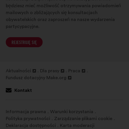
będziesz mieć możliwość otrzymywania powiadomień
mailowych o zbliżających się konsultacjach
obywatelskich oraz zaproszeń na nasze wydarzenia
partycypacyjne.
REJESTRUJĘ SIĘ
Aktualności
Dla prasy
Praca
Otwieranie
Otwieranie
Otwieranie
Fundusz dotacyjny Make.org
w
Otwieranie
w
w
nowej
w
nowej
nowej
Kontakt
zakładce
nowej
zakładce
zakładce
zakładce
Informacja prawna
Warunki korzystania
Polityka prywatności
Zarządzanie plikami cookie
Deklaracja dostępności
Karta moderacji