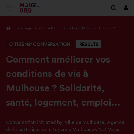
GO
Log
in
TO
Homepage
All results
Results of "Mulhouse Solidaire"
THE
MAKE.ORG
CITIZENS’ CONVERSATION
RESULTS
WEBSITE
-
Comment améliorer vos
conditions de vie à
Mulhouse ? Solidarité,
santé, logement, emploi...
Conversation initiated by:
Ville de Mulhouse
,
Agence
de la participation citoyenne Mulhouse C'est Vous