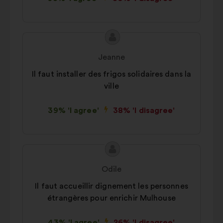
Proposal
Proposal
content
from:
Jeanne
Il faut installer des frigos solidaires dans la
ville
39% 'I agree'
38% 'I disagree'
Proposal
Proposal
content
from:
Odile
Il faut accueillir dignement les personnes
étrangères pour enrichir Mulhouse
43% 'I agree'
26% 'I disagree'