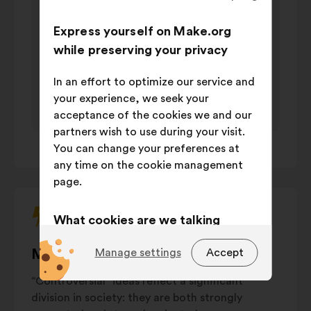
percentage
"right"
Logement
15%
Express yourself on Make.org
arrows
Bien-être
and
while preserving your privacy
dans la
14%
the
ville
tab
In an effort to optimize our service and
Entraide
12%
key
your experience, we seek your
Circulation
on
acceptance of the cookies we and our
et
11%
your
partners wish to use during your visit.
transports
1
/ 1
keyboard
You can change your preferences at
to
Offre de
any time on the cookie management
6%
interact
soin
page.
with
Emploi
6%
the
What cookies are we talking
Cultures et
6%
carousel
loisirs
about?
below.
Most controversial proposals
Manage settings
Accept
Jeunesse
6%
Technical:
cookies that are
Services
“Controversial” ideas reflect a significant
essential for the website’s
publics
et
5%
division in society: they are both strongly
functioning.
sociaux