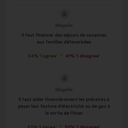
Proposal
Proposal
content
from:
Magalie
Il faut financer des séjours de vacances
aux familles défavorisées
34% 'I agree'
41% 'I disagree'
Proposal
Proposal
content
from:
Magalie
Il faut aider financièrement les précaires à
payer leur facture d'électricité ou de gaz à
la sortie de l'hiver
53% 'I agree'
30% 'I disagree'