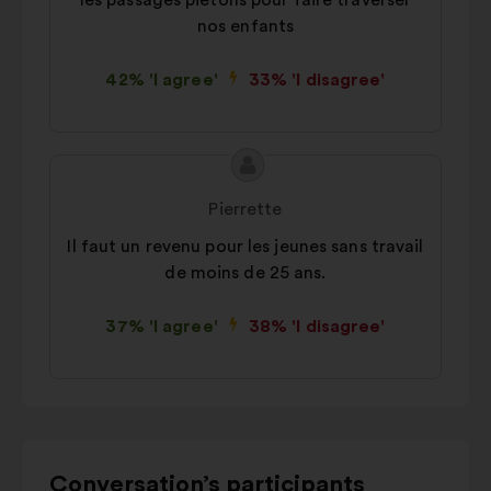
les passages piétons pour faire traverser
nos enfants
42% 'I agree'
33% 'I disagree'
Proposal
Proposal
content
from:
Pierrette
Il faut un revenu pour les jeunes sans travail
de moins de 25 ans.
37% 'I agree'
38% 'I disagree'
Use
Conversation’s participants