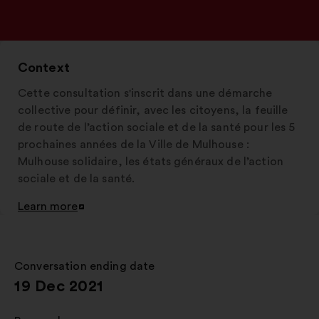
Context
Cette consultation s'inscrit dans une démarche
collective pour définir, avec les citoyens, la feuille
de route de l’action sociale et de la santé pour les 5
prochaines années de la Ville de Mulhouse :
Mulhouse solidaire, les états généraux de l’action
sociale et de la santé.
Learn more
Open
in
a
new
Conversation ending date
:
window
19 Dec 2021