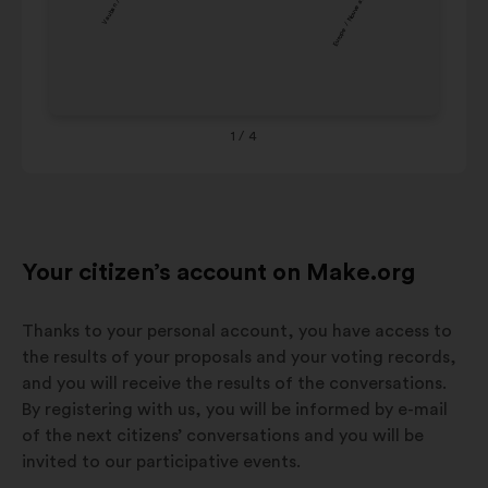
3%
6%
carousel
fridolin
Wa
below.
Europe /
Dol
Nouveau
Ha
14%
6%
bassin /
poi
Nordfeld
1
/ 4
Bru
Your citizen’s account on Make.org
Thanks to your personal account, you have access to
the results of your proposals and your voting records,
and you will receive the results of the conversations.
By registering with us, you will be informed by e-mail
of the next citizens’ conversations and you will be
invited to our participative events.