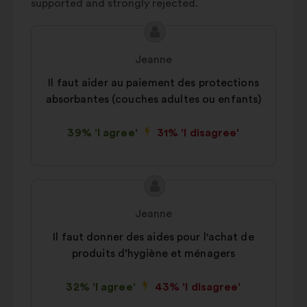
supported and strongly rejected.
Preference:
cookies to enhance
Autres
23%
your experience while browsing the
Proposal
Proposal
website.
content
from:
Jeanne
Statistics:
cookies to develop the
Il faut aider au paiement des protections
analysis of our citizen’s
absorbantes (couches adultes ou enfants)
consultations in an aggregated
way.
39% 'I agree'
31% 'I disagree'
Social networks:
cookies to help
us maximize our impact through
social networks.
Proposal
Proposal
content
from:
Jeanne
Il faut donner des aides pour l'achat de
produits d’hygiène et ménagers
32% 'I agree'
43% 'I disagree'