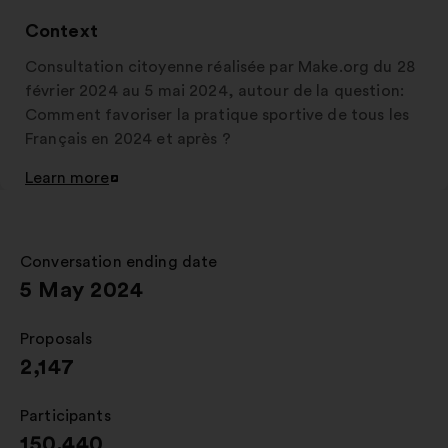
a
new
Context
window
Consultation citoyenne réalisée par Make.org du 28
février 2024 au 5 mai 2024, autour de la question:
Comment favoriser la pratique sportive de tous les
Français en 2024 et après ?
Learn more
Open
in
a
new
Conversation ending date
:
window
5 May 2024
Proposals
:
2,147
Participants
:
150,440