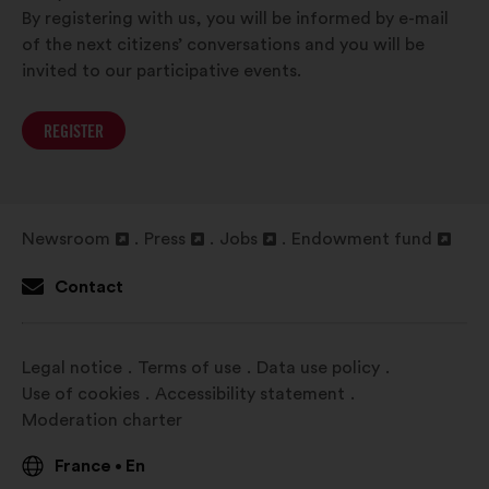
By registering with us, you will be informed by e-mail
of the next citizens’ conversations and you will be
invited to our participative events.
REGISTER
Newsroom
Press
Jobs
Endowment fund
Open
Open
Open
Open
in
in
in
in
Contact
a
a
a
a
new
new
new
new
window
window
window
window
Legal notice
Terms of use
Data use policy
Use of cookies
Accessibility statement
Moderation charter
France
En
•