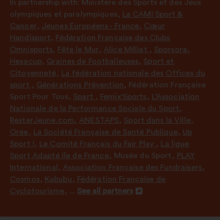
In partnership with:
Ministère des Sports et des Jeux
olympiques et paralympiques
,
La CAMI Sport &
Cancer
,
Jeunes Européens - France
,
Cœur
Handisport
,
Fédération Française des Clubs
Omnisports
,
Fête le Mur
,
Alice Milliat
,
Sporsora
,
Hexacup
,
Graines de Footballeuses
,
Sport et
Citoyenneté
,
La fédération nationale des Offices du
sport
,
Générations Prévention
,
Fédération Française
Sport Pour Tous
,
Spart
,
Femix'Sports
,
L’Association
Nationale de la Performance Sociale du Sport
,
ResterJeune.com
,
ANESTAPS
,
Sport dans la Ville
,
Orée
,
La Société Française de Santé Publique
,
Up
Sport !
,
Le Comité Français du Fair Play
,
La ligue
Sport Adapté Ile de France
,
Musée du Sport
,
PLAY
International
,
Association Française des Fundraisers
,
Cosmos
,
Kabubu
,
Fédération Française de
Cyclotourisme
, ...
See all partners
Open
in