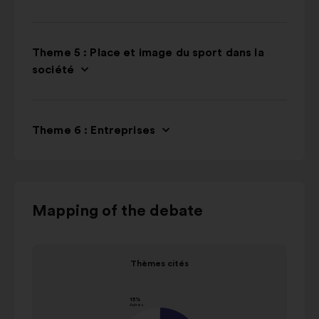
Theme 5 : Place et image du sport dans la
société
Theme 6 : Entreprises
Use
Mapping of the debate
the
control
Item
buttons,
Thèmes cités
1
the
Thèmes cités
of
"left"
Value in
1
Name
and
percentage