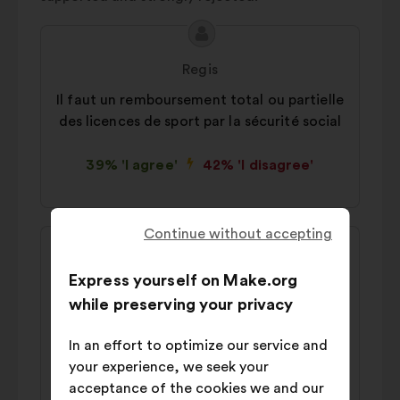
Proposal
Proposal
content
from:
Regis
Il faut un remboursement total ou partielle
des licences de sport par la sécurité social
39% 'I agree'
42% 'I disagree'
Continue without accepting
Proposal
Proposal
content
from:
Pat
Express yourself on Make.org
Il faut proposer 2 heures ou plus à la
while preserving your privacy
charge de l'entreprise, pour la pratique du
sport aux salariés
In an effort to optimize our service and
your experience, we seek your
44% 'I agree'
38% 'I disagree'
acceptance of the cookies we and our