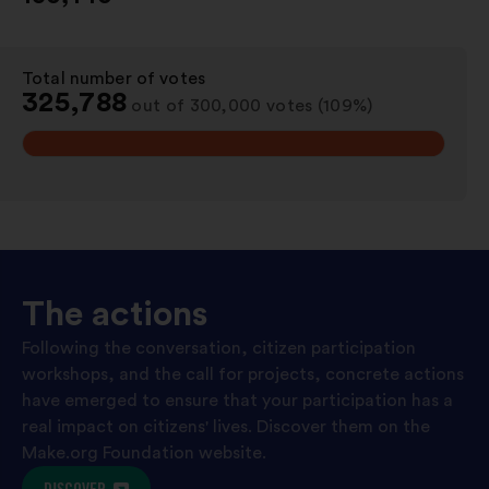
Total number of votes
:
325,788
out of 300,000 votes (109%)
The actions
Following the conversation, citizen participation
workshops, and the call for projects, concrete actions
have emerged to ensure that your participation has a
real impact on citizens' lives. Discover them on the
Make.org Foundation website.