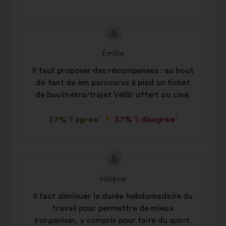
Social networks:
cookies to help
us maximize our impact through
Proposal
Proposal
social networks.
content
from:
Émilie
Il faut proposer des récompenses : au bout
de tant de km parcourus à pied un ticket
de bus/métro/trajet Vélib' offert ou ciné.
37% 'I agree'
37% 'I disagree'
Proposal
Proposal
content
from:
Hélène
Il faut diminuer la durée hebdomadaire du
travail pour permettre de mieux
s'organiser, y compris pour faire du sport.