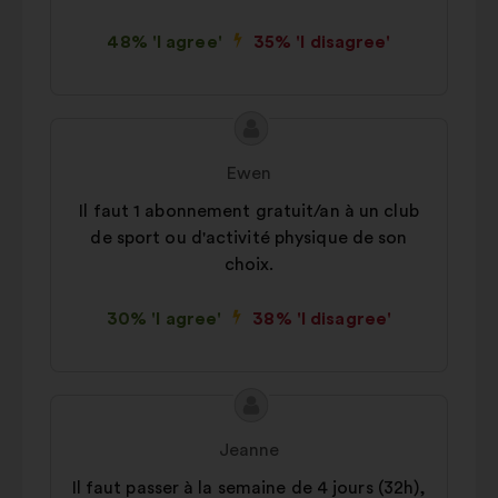
48% 'I agree'
35% 'I disagree'
Proposal
Proposal
content
from:
Ewen
Il faut 1 abonnement gratuit/an à un club
de sport ou d'activité physique de son
choix.
30% 'I agree'
38% 'I disagree'
Proposal
Proposal
content
from:
Jeanne
Il faut passer à la semaine de 4 jours (32h),