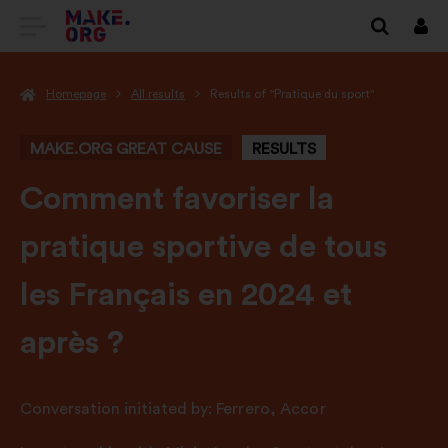
GO
Log
in
TO
Homepage
All results
Results of "Pratique du sport"
THE
MAKE.ORG
MAKE.ORG GREAT CAUSE
RESULTS
WEBSITE
-
Comment favoriser la
pratique sportive de tous
les Français en 2024 et
après ?
Conversation initiated by:
Ferrero
,
Accor