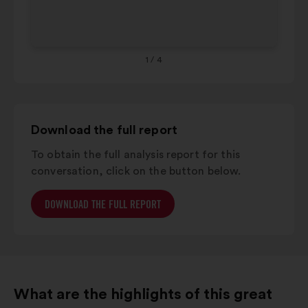
below.
Grand est
9%
8%
Co
Provence-
alpes-
6%
8%
côte
1
/ 4
d'azur
Download the full report
To obtain the full analysis report for this
conversation, click on the button below.
DOWNLOAD THE FULL REPORT
What are the highlights of this great