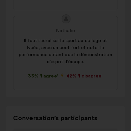
Proposal
Proposal
content
from:
Nathalie
Il faut sacraliser le sport au collège et
lycée, avec un coef fort et noter la
performance autant que la démonstration
d'esprit d'équipe.
33% 'I agree'
42% 'I disagree'
Use
Conversation’s participants
the