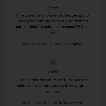
content
from:
Sylvie
Il faut mettre en place de chèques sports
avec paiement par mois et abondement
par le ministère selon les revenus (25% par
ex)
44% 'I agree'
34% 'I disagree'
Proposal
Proposal
content
from:
Sylvie
Il faut créer des cours gratuits avec des
animateurs sur chaque territoire pour les
adultes.
47% 'I agree'
29% 'I disagree'