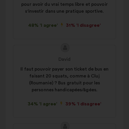
pour avoir du vrai temps libre et pouvoir
s'investir dans une pratique sportive.
48% 'I agree'
31% 'I disagree'
Proposal
Proposal
content
from:
David
Il faut pouvoir payer son ticket de bus en
faisant 20 squats, comme à Cluj
(Roumanie) ? Bus gratuit pour les
personnes handicapées/âgées.
34% 'I agree'
39% 'I disagree'
Proposal
Proposal