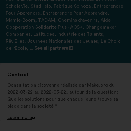
ScholaVie
,
StudHelp
,
Fabrique Spinoza
,
Entreprendre
Pour Apprendre
,
Entreprendre Pour Apprendre
,
Mamie-Boom
,
TADAM
,
Chemins d'avenirs
,
Aide
Coopération Solidarité Plus - ACS+
,
Changemaker
Companies
,
Latitudes
,
Industrie des Talents
,
Rêv'Elles
,
Journées Nationales des Jeunes
,
Le Choix
de l'Ecole
, ...
See all partners
Open
in
a
new
Context
window
Consultation citoyenne réalisée par Make.org du
2022-03-22 au 2022-05-22, autour de la question:
Quelles solutions pour que chaque jeune trouve sa
place dans la société ?
Learn more
Open
in