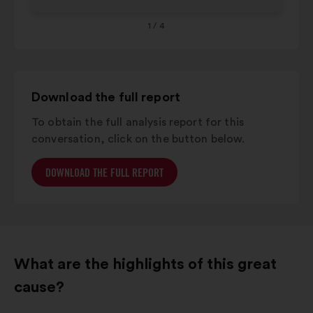
alpes-
7%
8%
côte
1
/ 4
d'azur
Download the full report
To obtain the full analysis report for this
conversation, click on the button below.
DOWNLOAD THE FULL REPORT
What are the highlights of this great
cause?