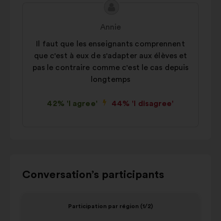
Proposal
Proposal
content
from:
Annie
Il faut que les enseignants comprennent
que c'est à eux de s'adapter aux élèves et
pas le contraire comme c'est le cas depuis
longtemps
42% 'I agree'
44% 'I disagree'
Use
Conversation’s participants
the
control
Item
Item
Participation par région (1/2)
buttons,
1
2
the