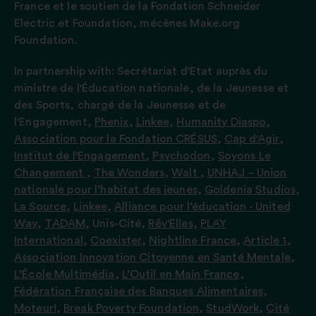
France et le soutien de la Fondation Schneider
Electric et Foundation, mécènes Make.org
Foundation.
In partnership with:
Secrétariat d'Etat auprès du
ministre de l'Éducation nationale, de la Jeunesse et
des Sports, chargé de la Jeunesse et de
l'Engagement
,
Phenix
,
Linkee
,
Humanity Diaspo
,
Association pour la Fondation CRÉSUS
,
Cap d'Agir
,
Institut de l'Engagement
,
Psychodon
,
Soyons Le
Changement
,
The Wonders
,
Walt
,
UNHAJ – Union
nationale pour l’habitat des jeunes
,
Goldenia Studios
,
La Source
,
Linkee
,
Alliance pour l’éducation - United
Way
,
TADAM
,
Unis-Cité
,
Rêv'Elles
,
PLAY
International
,
Coexister
,
Nightline France
,
Article 1
,
Association Innovation Citoyenne en Santé Mentale
,
L’École Multimédia
,
L’Outil en Main France
,
Fédération Française des Banques Alimentaires
,
Moteur!
,
Break Poverty Foundation
,
StudWork
,
Cité