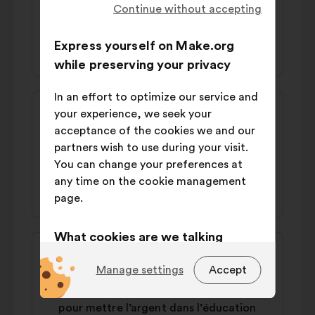
galère
Continue without accepting
43% 'I agree'
44% 'I disagree'
Express yourself on Make.org
while preserving your privacy
In an effort to optimize our service and
Proposal
Proposal
your experience, we seek your
content
from:
Francis
acceptance of the cookies we and our
partners wish to use during your visit.
Il faut le revenu universel
You can change your preferences at
any time on the cookie management
44% 'I agree'
41% 'I disagree'
page.
What cookies are we talking
Proposal
Proposal
about?
content
from:
Delete_requested
Manage settings
Accept
Technical:
cookies that are
Il faut limiter toutes les aides à 2 enfants
essential for the website’s
pour mettre l’argent dans l’éducation