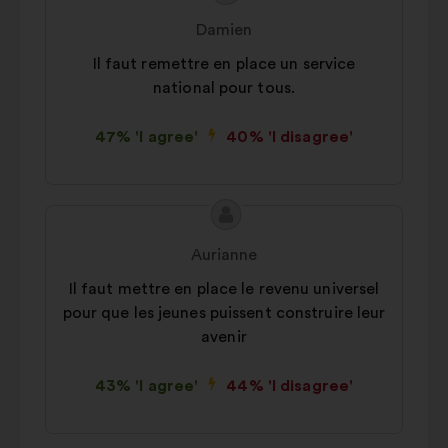
content
from:
Damien
Il faut remettre en place un service
national pour tous.
47% 'I agree'
40% 'I disagree'
Proposal
Proposal
content
from:
Aurianne
Il faut mettre en place le revenu universel
pour que les jeunes puissent construire leur
avenir
43% 'I agree'
44% 'I disagree'