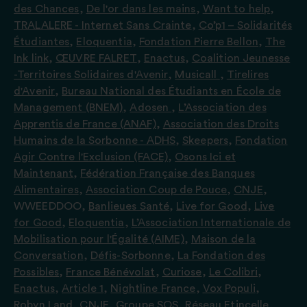
des Chances
,
De l'or dans les mains
,
Want to help
,
TRALALERE - Internet Sans Crainte
,
Co’p1 – Solidarités
Étudiantes
,
Eloquentia
,
Fondation Pierre Bellon
,
The
Ink link
,
ŒUVRE FALRET
,
Enactus
,
Coalition Jeunesse
-Territoires Solidaires d'Avenir
,
Musicall
,
Tirelires
d'Avenir
,
Bureau National des Étudiants en École de
Management (BNEM)
,
Adosen
,
L’Association des
Apprentis de France (ANAF)
,
Association des Droits
Humains de la Sorbonne - ADHS
,
Skeepers
,
Fondation
Agir Contre l'Exclusion (FACE)
,
Osons Ici et
Maintenant
,
Fédération Française des Banques
Alimentaires
,
Association Coup de Pouce
,
CNJE
,
WWEEDDOO
,
Banlieues Santé
,
Live for Good
,
Live
for Good
,
Eloquentia
,
L’Association Internationale de
Mobilisation pour l'Égalité (AIME)
,
Maison de la
Conversation
,
Défis-Sorbonne
,
La Fondation des
Possibles
,
France Bénévolat
,
Curiose
,
Le Colibri
,
Enactus
,
Article 1
,
Nightline France
,
Vox Populi
,
Robyn Land
,
CNJE
,
Groupe SOS
,
Réseau Etincelle
,