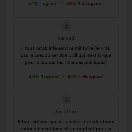
51% 'I agree'
38% 'I disagree'
Proposal
Proposal
content
from:
Renaud
Il faut rétablir le service militaire (le vrai,
pas le pseudo service civil qui n’est là que
pour dilapider les finances publiques)
48% 'I agree'
41% 'I disagree'
Proposal
Proposal
content
from:
Jean Marc
Il faut prévoir que les années d'études (hors
redoublement bien sûr) comptent pour la