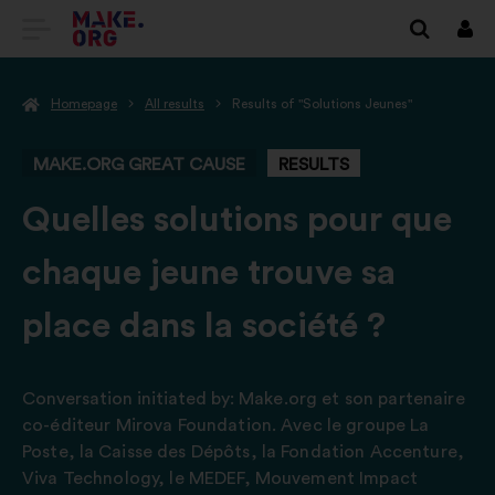
GO
Log
in
TO
Homepage
All results
Results of "Solutions Jeunes"
THE
MAKE.ORG
MAKE.ORG GREAT CAUSE
RESULTS
WEBSITE
-
Quelles solutions pour que
chaque jeune trouve sa
place dans la société ?
Conversation initiated by:
Make.org et son partenaire
co-éditeur Mirova Foundation. Avec le groupe La
Poste
,
la Caisse des Dépôts, la Fondation Accenture
,
Viva Technology, le MEDEF, Mouvement Impact