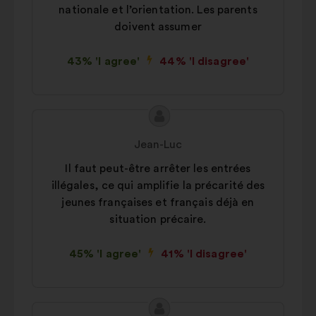
functioning.
nationale et l’orientation. Les parents
doivent assumer
Preference:
cookies to enhance
your experience while browsing the
website.
43% 'I agree'
44% 'I disagree'
Statistics:
cookies to develop the
analysis of our citizen’s
Proposal
Proposal
consultations in an aggregated
content
from:
way.
Jean-Luc
Social networks:
cookies to help
Il faut peut-être arrêter les entrées
us maximize our impact through
illégales, ce qui amplifie la précarité des
social networks.
jeunes françaises et français déjà en
situation précaire.
45% 'I agree'
41% 'I disagree'
Proposal
Proposal