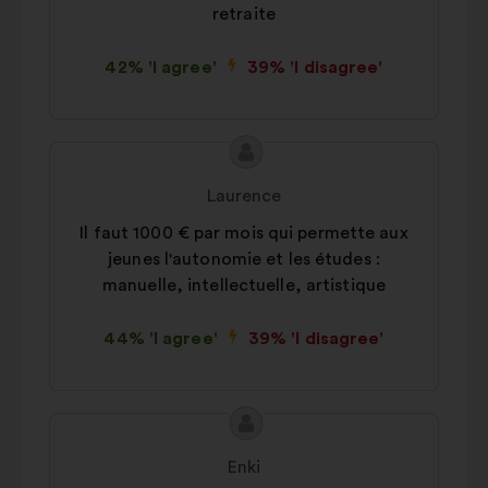
retraite
42% 'I agree'
39% 'I disagree'
Proposal
Proposal
content
from:
Laurence
Il faut 1000 € par mois qui permette aux
jeunes l'autonomie et les études :
manuelle, intellectuelle, artistique
44% 'I agree'
39% 'I disagree'
Proposal
Proposal
content
from:
Enki