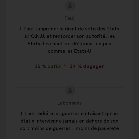
Inhalt
Vorschlag
des
von:
Paul
Vorschlags:
Il faut supprimer le droit de véto des Etats
à l'O.N.U. et renforcer son autorité, les
Etats devenant des Régions : un peu
comme les Etats-U
35 % dafür
34 % dagegen
Inhalt
Vorschlag
des
von:
Lebonsens
Vorschlags:
Il faut réduire les guerres en faisant qu'un
état n'intervienne jamais en dehors de son
sol : moins de guerres = moins de pauvreté