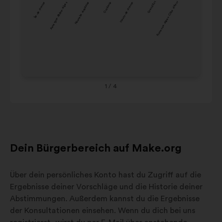
Île-de-France
Auvergne-Rhône-Alpes
Nouvelle-Aquitaine
Occitanie
Hauts-de-France
Grand Est
Provence-Alpes-Côte d'Azur
Pays de la Loi
Karussell
Occitanie
10%
9%
Ce
zu
Hauts-de-
de
6%
9%
interagieren.
France
Ou
Grand Est
10%
8%
Co
Provence-
Alpes-
9%
8%
Côte
1
/ 4
d'Azur
Dein Bürgerbereich auf Make.org
Über dein persönliches Konto hast du Zugriff auf die
Ergebnisse deiner Vorschläge und die Historie deiner
Abstimmungen. Außerdem kannst du die Ergebnisse
der Konsultationen einsehen. Wenn du dich bei uns