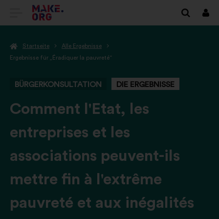
ZUR
Anm
MAKE.ORG
Startseite
Alle Ergebnisse
STARTSEITE
Ergebnisse für „Éradiquer la pauvreté“
GEHEN
BÜRGERKONSULTATION
DIE ERGEBNISSE
-
Comment l'Etat, les
entreprises et les
associations peuvent-ils
mettre fin à l'extrême
pauvreté et aux inégalités