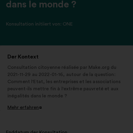
dans le monde ?
Konsultation initiiert von:
ONE
Der Kontext
Consultation citoyenne réalisée par Make.org du
2021-11-29 au 2022-01-16, autour de la question:
Comment l'Etat, les entreprises et les associations
peuvent-ils mettre fin à l'extrême pauvreté et aux
inégalités dans le monde ?
Mehr erfahren
In
einem
neuen
Reiter
Enddatum der Konsultation
: