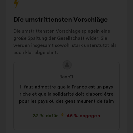
zu
besoins
11%
interagieren.
fondamentaux
Droits humains
6%
Die umstrittensten Vorschläge
Education
5%
Die umstrittensten Vorschläge spiegeln eine
Autres
22%
große Spaltung der Gesellschaft wider: Sie
werden insgesamt sowohl stark unterstützt als
auch klar abgelehnt.
Inhalt
Vorschlag
des
von:
Benoît
Vorschlags:
Il faut admettre que la France est un pays
riche et que la solidarité doit d'abord être
pour les pays où des gens meurent de faim
32 % dafür
45 % dagegen