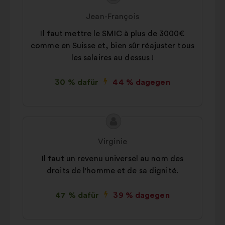
des
von:
Jean-François
Vorschlags:
Il faut mettre le SMIC à plus de 3000€
comme en Suisse et, bien sûr réajuster tous
les salaires au dessus !
30 % dafür
44 % dagegen
Inhalt
Vorschlag
des
von:
Virginie
Vorschlags:
Il faut un revenu universel au nom des
droits de l'homme et de sa dignité.
47 % dafür
39 % dagegen