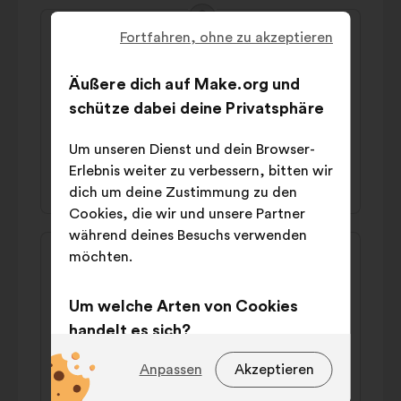
Inhalt
Vorschlag
Fortfahren, ohne zu akzeptieren
des
von:
Claude
Vorschlags:
Äußere dich auf Make.org und
Il faut financer les associations locales
directement sans passer par les
schütze dabei deine Privatsphäre
gouvernements
Um unseren Dienst und dein Browser-
Erlebnis weiter zu verbessern, bitten wir
42 % dafür
32 % dagegen
dich um deine Zustimmung zu den
Cookies, die wir und unsere Partner
während deines Besuchs verwenden
Inhalt
Vorschlag
möchten.
des
von:
Rémi
Vorschlags:
Um welche Arten von Cookies
Il faut que toute entreprise (petite à
grosse) verse 1% de ses bénéfices à un fond
handelt es sich?
destiné à la lutte climatique et contre la
Technische Cookies:
Diese
Anpassen
Akzeptieren
pauvreté.
Cookies sind für die