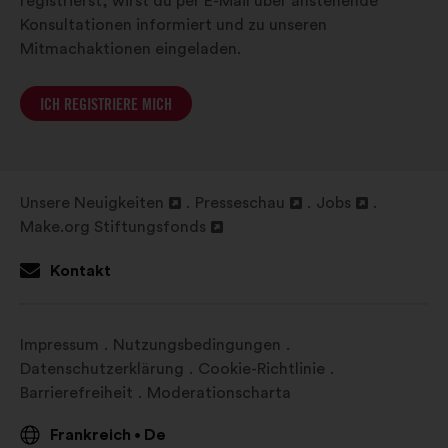
registrierst, wirst du per E-Mail über anstehende
Konsultationen informiert und zu unseren
Mitmachaktionen eingeladen.
ICH REGISTRIERE MICH
Unsere Neuigkeiten
Presseschau
Jobs
In
In
In
Make.org Stiftungsfonds
einem
In
einem
einem
neuen
einem
neuen
neuen
Kontakt
Reiter
neuen
Reiter
Reiter
öffnen
Reiter
öffnen
öffnen
öffnen
Impressum
Nutzungsbedingungen
Datenschutzerklärung
Cookie-Richtlinie
Barrierefreiheit
Moderationscharta
Frankreich
De
•