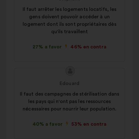
la
consultas ciudadanas de forma
Il faut arrêter les logements locatifs, les
propuesta:
agregada
gens doivent pouvoir accéder à un
De redes sociales:
cookies para
logement dont ils sont propriétaires dès
ayudarnos a maximizar nuestro
qu'ils travaillent
impacto a través de las redes
sociales
27% a favor
46% en contra
Contenido
Propuesta
de
de:
Edouard
la
Il faut des campagnes de stérilisation dans
propuesta:
les pays qui n'ont pas les ressources
nécessaires pour nourrir leur population.
40% a favor
53% en contra