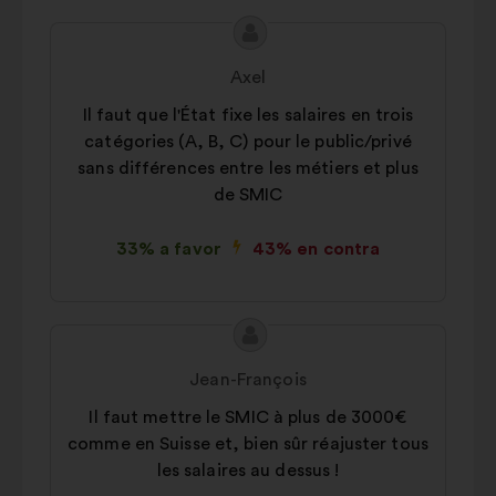
Contenido
Propuesta
de
de:
Axel
la
Il faut que l'État fixe les salaires en trois
propuesta:
catégories (A, B, C) pour le public/privé
sans différences entre les métiers et plus
de SMIC
33% a favor
43% en contra
Contenido
Propuesta
de
de:
Jean-François
la
Il faut mettre le SMIC à plus de 3000€
propuesta:
comme en Suisse et, bien sûr réajuster tous
les salaires au dessus !