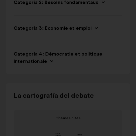
Categoría 2: Besoins fondamentaux
Categoría 3: Economie et emploi
Categoría 4: Démocratie et politique
internationale
Utilizar
La cartografía del debate
los
botones
Elemento
de
Thèmes cités
1
control,
Thèmes cités
de
las
valor en
1
Nombre