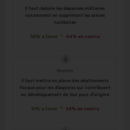
la
Il faut réduire les dépenses militaires
propuesta:
notamment en supprimant les armes
nucléaires
38% a favor
44% en contra
Contenido
Propuesta
de
de:
Ibrahim
la
Il faut mettre en place des abattements
propuesta:
fiscaux pour les diasporas qui contribuent
au développement de leur pays d’origine
31% a favor
36% en contra