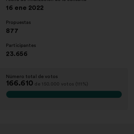
pestaña
16 ene 2022
Propuestas
:
877
Participantes
:
23.656
Número total de votos
:
166.610
de 150.000 votos (111%)