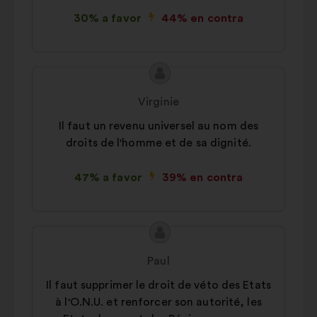
30% a favor
44% en contra
Contenido
Propuesta
de
de:
Virginie
la
Il faut un revenu universel au nom des
propuesta:
droits de l'homme et de sa dignité.
47% a favor
39% en contra
Contenido
Propuesta
de
de:
Paul
la
Il faut supprimer le droit de véto des Etats
propuesta:
à l'O.N.U. et renforcer son autorité, les