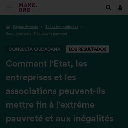
IR
Cone
A
Página de inicio
Todos los resultados
LA
Resultados para "Éradiquer la pauvreté"
PÁGINA
CONSULTA CIUDADANA
LOS RESULTADOS
DE
INICIO
-
Comment l'Etat, les
DE
entreprises et les
MAKE.ORG
associations peuvent-ils
mettre fin à l'extrême
pauvreté et aux inégalités