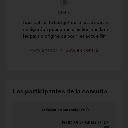
Contenido
Propuesta
de
de:
Stella
la
Il faut utiliser le budget de la lutte contre
propuesta:
l'immigration pour améliorer leur vie dans
les pays d'origine ou pour les accueillir
46% a favor
36% en contra
Utilizar
Los participantes de la consulta
los
botones
Elemento
Eleme
Participation par région (1/2)
de
1
2
control,
de
de
PARTICIPATION PAR RÉGION (1/2)
Participation par région (1/2)
las
4
4