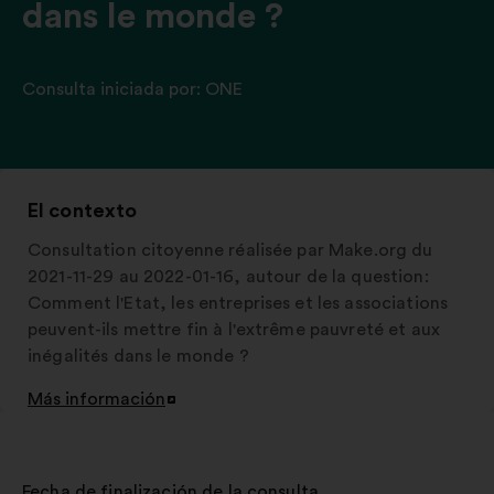
dans le monde ?
Consulta iniciada por:
ONE
El contexto
Consultation citoyenne réalisée par Make.org du
2021-11-29 au 2022-01-16, autour de la question:
Comment l'Etat, les entreprises et les associations
peuvent-ils mettre fin à l'extrême pauvreté et aux
inégalités dans le monde ?
Más información
Abrir
en
una
nueva
Fecha de finalización de la consulta
: