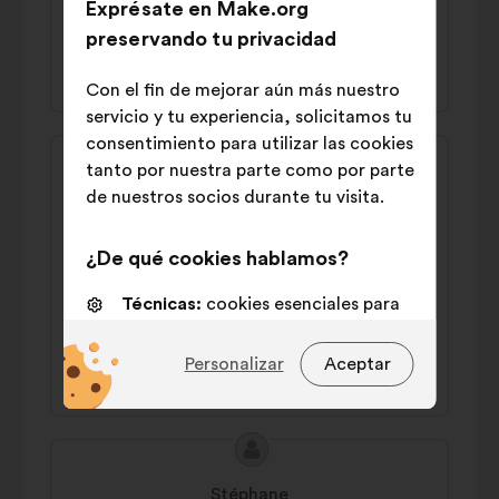
gouvernements
Exprésate en Make.org
preservando tu privacidad
42% a favor
32% en contra
Con el fin de mejorar aún más nuestro
servicio y tu experiencia, solicitamos tu
consentimiento para utilizar las cookies
Contenido
Propuesta
tanto por nuestra parte como por parte
de
de:
Rémi
de nuestros socios durante tu visita.
la
Il faut que toute entreprise (petite à
propuesta:
grosse) verse 1% de ses bénéfices à un fond
¿De qué cookies hablamos?
destiné à la lutte climatique et contre la
Técnicas:
cookies esenciales para
pauvreté.
el funcionamiento del sitio web
46% a favor
39% en contra
Personalizar
Aceptar
De personalización:
cookies para
mejorar tu experiencia al navegar
por el sitio web
Contenido
Propuesta
De análisis:
cookies para
de
de:
enriquecer el análisis de nuestras
Stéphane