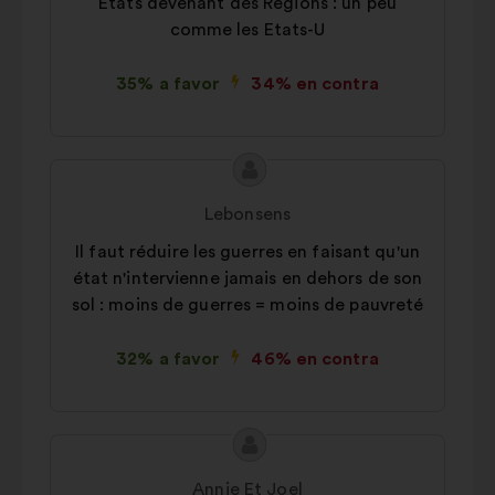
Etats devenant des Régions : un peu
comme les Etats-U
35% a favor
34% en contra
Contenido
Propuesta
de
de:
Lebonsens
la
Il faut réduire les guerres en faisant qu'un
propuesta:
état n'intervienne jamais en dehors de son
sol : moins de guerres = moins de pauvreté
32% a favor
46% en contra
Contenido
Propuesta
de
de:
Annie Et Joel