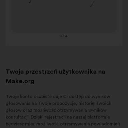
Hauts-de-
de
6%
9%
France
Ou
Grand Est
10%
8%
Co
Provence-
Alpes-
1
/ 4
9%
8%
Côte
d'Azur
Twoja przestrzeń użytkownika na
Make.org
Twoje konto osobiste daje Ci dostęp do wyników
głosowania na Twoje propozycje, historię Twoich
głosów oraz możliwość otrzymywania wyników
konsultacji. Dzięki rejestracji na naszej platformie
będziesz mieć możliwość otrzymywania powiadomień