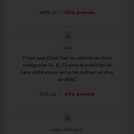
40% za
53% przeciw
Treść
Propozycja:
propozycji:
Axel
Il faut que l'État fixe les salaires en trois
catégories (A, B, C) pour le public/privé
sans différences entre les métiers et plus
de SMIC
33% za
43% przeciw
Treść
Propozycja:
propozycji:
Jean-François