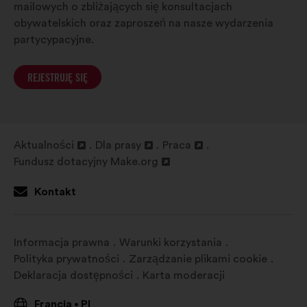
mailowych o zbliżających się konsultacjach
obywatelskich oraz zaproszeń na nasze wydarzenia
partycypacyjne.
REJESTRUJĘ SIĘ
Aktualności
Dla prasy
Praca
Otwieranie
Otwieranie
Otwieranie
Fundusz dotacyjny Make.org
w
Otwieranie
w
w
nowej
w
nowej
nowej
Kontakt
zakładce
nowej
zakładce
zakładce
zakładce
Informacja prawna
Warunki korzystania
Polityka prywatności
Zarządzanie plikami cookie
Deklaracja dostępności
Karta moderacji
Francja
Pl
•