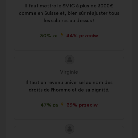
Il faut mettre le SMIC à plus de 3000€
comme en Suisse et, bien sûr réajuster tous
les salaires au dessus !
30% za
44% przeciw
Treść
Propozycja:
propozycji:
Virginie
Il faut un revenu universel au nom des
droits de l'homme et de sa dignité.
47% za
39% przeciw
Treść
Propozycja:
propozycji: