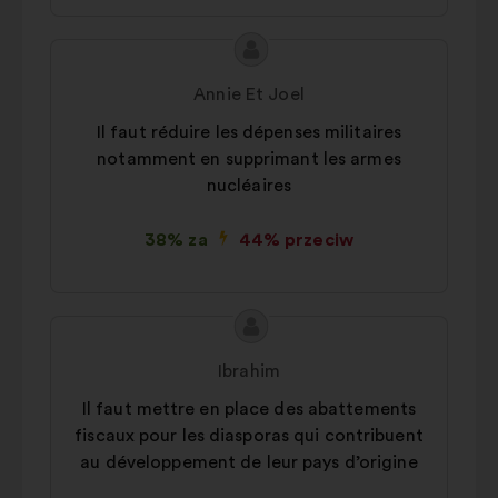
Treść
Propozycja:
propozycji:
Annie Et Joel
Il faut réduire les dépenses militaires
notamment en supprimant les armes
nucléaires
38% za
44% przeciw
Treść
Propozycja:
propozycji:
Ibrahim
Il faut mettre en place des abattements
fiscaux pour les diasporas qui contribuent
au développement de leur pays d’origine