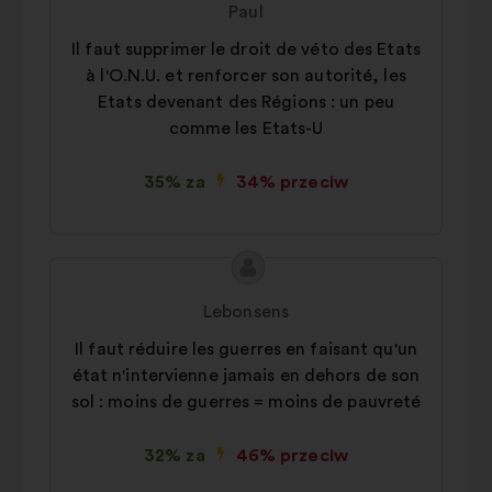
Paul
Il faut supprimer le droit de véto des Etats
à l'O.N.U. et renforcer son autorité, les
Etats devenant des Régions : un peu
comme les Etats-U
35% za
34% przeciw
Treść
Propozycja:
propozycji:
Lebonsens
Il faut réduire les guerres en faisant qu'un
état n'intervienne jamais en dehors de son
sol : moins de guerres = moins de pauvreté
32% za
46% przeciw