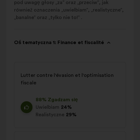
pod uwagę głosy „za” oraz „przeciw”, jak
również oznaczenia „uwielbiam”, „realistyczne”,
„banalne” oraz „tylko nie to!” .
Oś tematyczna 1: Finance et fiscalité
Lutter contre l'évasion et l'optimisation
fiscale
88% Zgadzam się
Uwielbiam
24%
Realistyczne
29%