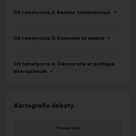
Oś tematyczna 2: Besoins fondamentaux
Oś tematyczna 3: Economie et emploi
Oś tematyczna 4: Démocratie et politique
internationale
Użyj
Kartografia debaty
przycisków
sterujących,
Element
strzałek
Thèmes cités
1
„w
Thèmes cités