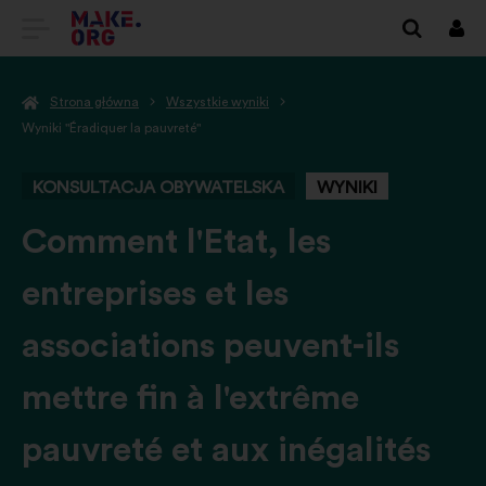
IDŹ
Zalo
się
DO
Strona główna
Wszystkie wyniki
STRONY
Wyniki "Éradiquer la pauvreté"
GŁÓWNEJ
KONSULTACJA OBYWATELSKA
WYNIKI
MAKE.ORG
-
Comment l'Etat, les
entreprises et les
associations peuvent-ils
mettre fin à l'extrême
pauvreté et aux inégalités