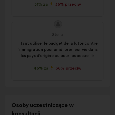
31% za
36% przeciw
Treść
Propozycja:
propozycji:
Stella
Il faut utiliser le budget de la lutte contre
l'immigration pour améliorer leur vie dans
les pays d'origine ou pour les accueillir
46% za
36% przeciw
Użyj
Osoby uczestniczące w
przycisków
konsultacji