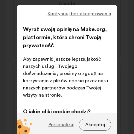
Claude
Il faut financer les associations locales
Kontynuuj bez akceptowania
directement sans passer par les
gouvernements
Wyraź swoją opinię na Make.org,
platformie, która chroni Twoją
42% za
32% przeciw
prywatność
Aby zapewnić jeszcze lepszą jakość
naszych usług i Twojego
Treść
Propozycja:
doświadczenia, prosimy o zgodę na
propozycji:
Rémi
korzystanie z plików cookie przez nas i
naszych partnerów podczas Twojej
Il faut que toute entreprise (petite à
wizyty na stronie.
grosse) verse 1% de ses bénéfices à un fond
destiné à la lutte climatique et contre la
pauvreté.
O jakie pliki cookie chodzi?
Techniczne:
pliki cookie niezbędne
46% za
39% przeciw
Personalizuj
Akceptuj
do funkcjonowania strony