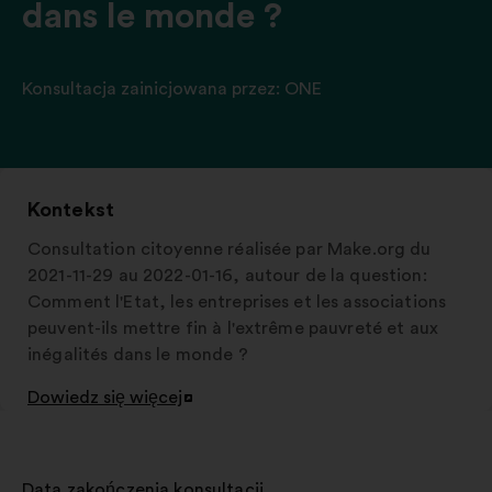
dans le monde ?
Konsultacja zainicjowana przez:
ONE
Kontekst
Consultation citoyenne réalisée par Make.org du
2021-11-29 au 2022-01-16, autour de la question:
Comment l'Etat, les entreprises et les associations
peuvent-ils mettre fin à l'extrême pauvreté et aux
inégalités dans le monde ?
Dowiedz się więcej
Otwieranie
w
nowej
zakładce
Data zakończenia konsultacji
: