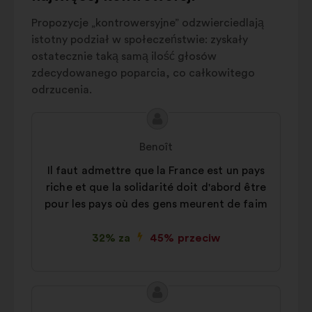
Education
5%
Propozycje „kontrowersyjne” odzwierciedlają
Autres
22%
istotny podział w społeczeństwie: zyskały
ostatecznie taką samą ilość głosów
zdecydowanego poparcia, co całkowitego
odrzucenia.
Treść
Propozycja:
propozycji:
Benoît
Il faut admettre que la France est un pays
riche et que la solidarité doit d'abord être
pour les pays où des gens meurent de faim
32% za
45% przeciw
Treść
Propozycja:
propozycji: