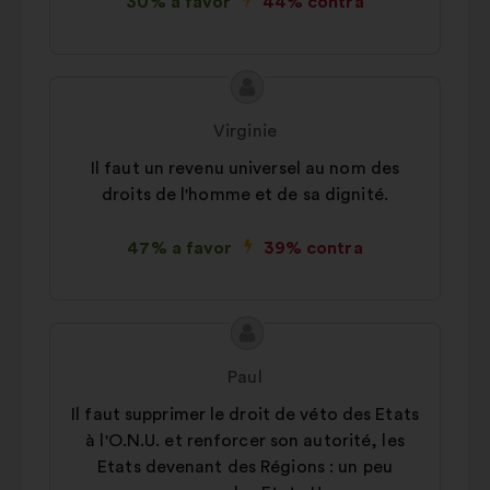
30% a favor
44% contra
Conteúdo
Proposta
da
por:
Virginie
proposta:
Il faut un revenu universel au nom des
droits de l'homme et de sa dignité.
47% a favor
39% contra
Conteúdo
Proposta
da
por:
Paul
proposta:
Il faut supprimer le droit de véto des Etats
à l'O.N.U. et renforcer son autorité, les
Etats devenant des Régions : un peu