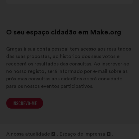
d'Azur
O seu espaço cidadão em Make.org
Graças à sua conta pessoal tem acesso aos resultados
das suas propostas, ao histórico dos seus votos e
receberá os resultados das consultas. Ao inscrever-se
no nosso registo, será informado por e-mail sobre as
próximas consultas aos cidadãos e será convidado
para os nossos eventos participativos.
INSCREVO-ME
A nossa atualidade
Espaço de imprensa
Abertura
Abertura