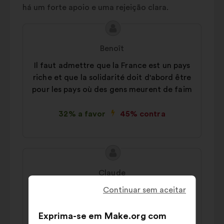
há um forte apoio e uma rejeição clara.
Conteúdo
Proposta
da
por:
Benoît
proposta:
Il faut admettre que la France est un pays
riche et que la solidarité doit d'abord être
pour les pays où des gens meurent de faim
32% a favor
45% contra
Conteúdo
Proposta
da
por:
Claude
proposta:
Il faut financer les associations locales
Continuar sem aceitar
directement sans passer par les
gouvernements
Exprima-se em Make.org com