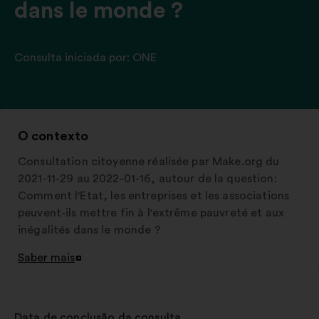
dans le monde ?
Consulta iniciada por:
ONE
O contexto
Consultation citoyenne réalisée par Make.org du
2021-11-29 au 2022-01-16, autour de la question:
Comment l'Etat, les entreprises et les associations
peuvent-ils mettre fin à l'extrême pauvreté et aux
inégalités dans le monde ?
Saber mais
Abertura
num
novo
separador
Data de conclusão da consulta
: