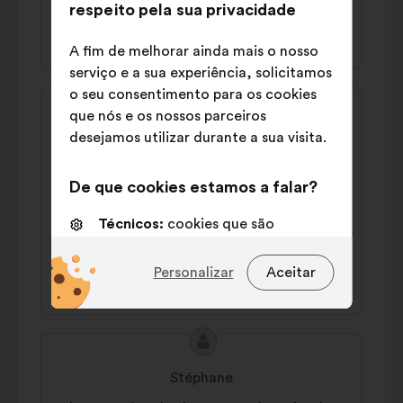
respeito pela sua privacidade
42% a favor
32% contra
A fim de melhorar ainda mais o nosso
serviço e a sua experiência, solicitamos
o seu consentimento para os cookies
Conteúdo
Proposta
que nós e os nossos parceiros
da
por:
Rémi
desejamos utilizar durante a sua visita.
proposta:
Il faut que toute entreprise (petite à
grosse) verse 1% de ses bénéfices à un fond
De que cookies estamos a falar?
destiné à la lutte climatique et contre la
Técnicos:
cookies que são
pauvreté.
essenciais para o funcionamento
do sitio Internet
46% a favor
39% contra
Personalizar
Aceitar
Preferências:
cookies para
melhorar a sua experiência quando
navega no sítio Internet
Conteúdo
Proposta
da
por:
Estatísticos:
cookies para
Stéphane
proposta:
enriquecer a análise das nossas