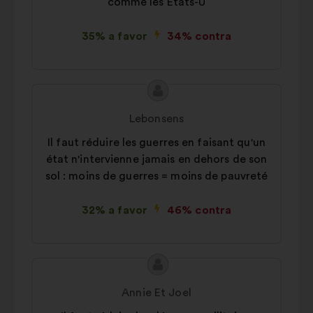
comme les Etats-U
35% a favor
34% contra
Conteúdo
Proposta
da
por:
Lebonsens
proposta:
Il faut réduire les guerres en faisant qu'un
état n'intervienne jamais en dehors de son
sol : moins de guerres = moins de pauvreté
32% a favor
46% contra
Conteúdo
Proposta
da
por:
Annie Et Joel
proposta: