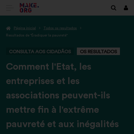
IR
Inici
sess
PARA
Página inicial
Todos os resultados
A
Resultados de "Éradiquer la pauvreté"
PÁGINA
CONSULTA AOS CIDADÃOS
OS RESULTADOS
INICIAL
DO
-
Comment l'Etat, les
SÍTIO
entreprises et les
INTERNET
associations peuvent-ils
MAKE.ORG
mettre fin à l'extrême
pauvreté et aux inégalités