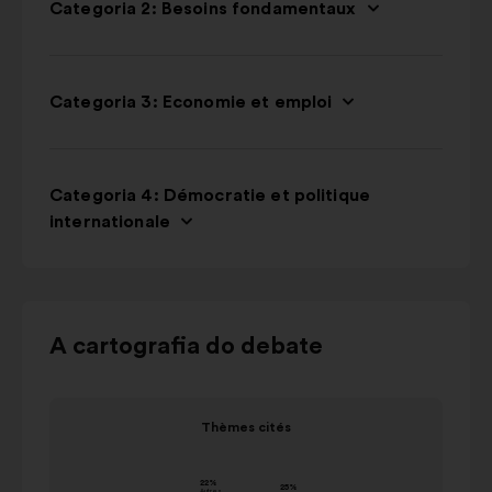
Categoria 2: Besoins fondamentaux
Categoria 3: Economie et emploi
Categoria 4: Démocratie et politique
internationale
Utilizar
A cartografia do debate
os
botões
Elemento
de
Thèmes cités
1
controlo,
Thèmes cités
de
as
valor em
1
Apelido