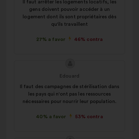
Il faut arrêter les logements locatifs, les
consultas aos cidadãos de uma
gens doivent pouvoir accéder à un
forma agregada
logement dont ils sont propriétaires dès
Redes sociais:
cookies para nos
qu'ils travaillent
ajudar a maximizar o nosso
impacto através das redes sociais
27% a favor
46% contra
Conteúdo
Proposta
da
por:
Edouard
proposta:
Il faut des campagnes de stérilisation dans
les pays qui n'ont pas les ressources
nécessaires pour nourrir leur population.
40% a favor
53% contra