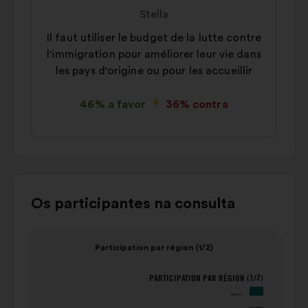
da
por:
Stella
proposta:
Il faut utiliser le budget de la lutte contre
l'immigration pour améliorer leur vie dans
les pays d'origine ou pour les accueillir
46% a favor
36% contra
Utilizar
Os participantes na consulta
os
botões
Elemento
Eleme
Participation par région (1/2)
de
1
2
controlo,
de
de
PARTICIPATION PAR RÉGION (1/2)
Participation par région (1/2)
as
4
4
votes
setas
population