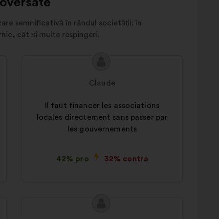
roversate
are semnificativă în rândul societății: în
nic, cât și multe respingeri.
Conținutul
Propunere
propunerii:
făcută
Claude
de:
Il faut financer les associations
locales directement sans passer par
les gouvernements
42% pro
32% contra
Conținutul
Propunere
propunerii:
făcută