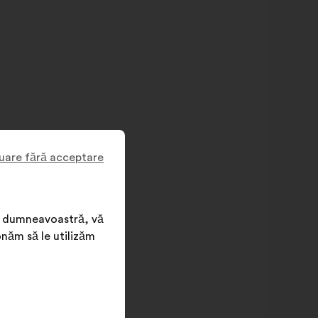
uare fără acceptare
nța dumneavoastră, vă
onăm să le utilizăm