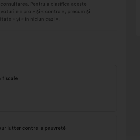
 consultarea. Pentru a clasifica aceste
voturile « pro » și « contra », precum și
itate » și « în niciun caz! ».
 fiscale
our lutter contre la pauvreté