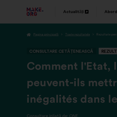
DIRECȚIONARE
Actualități
Abord
Deschidere
Desch
SPRE
într-
într-
PRIMA
Pagina principală
Toate rezultatele
Rezultate pent
o
o
PAGINĂ
filă
filă
A
CONSULTARE CETĂȚENEASCĂ
REZULT
nouă
nouă
SITE-
-
Comment l'Etat, l
ULUI
peuvent-ils mettr
MAKE.ORG
inégalités dans l
Consultare ințiată de:
ONE