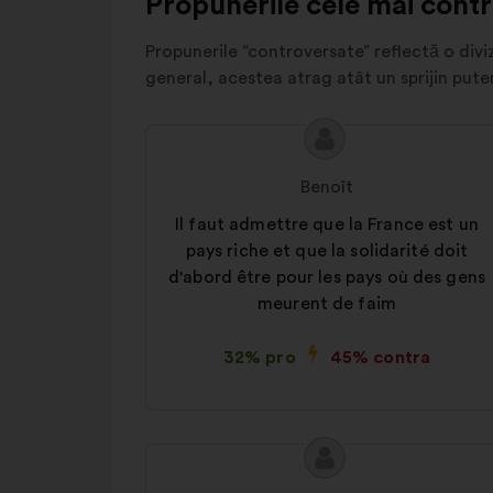
Propunerile cele mai cont
Propunerile “controversate” reflectă o diviz
general, acestea atrag atât un sprijin puter
Conținutul
Propunere
propunerii:
făcută
Benoît
de:
Il faut admettre que la France est un
pays riche et que la solidarité doit
d'abord être pour les pays où des gens
meurent de faim
32% pro
45% contra
Conținutul
Propunere
propunerii:
făcută