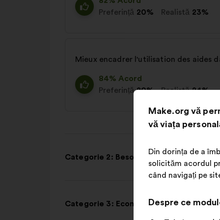
82% Acord
Preferință
20%
Realistă
23%
Mieux encadrer l'utilisation des aides
84% Acord
Preferință
20%
Realistă
24%
Make.org vă perm
vă viața personal
Din dorința de a îmb
Categorie 2: Besoins fondamentaux
solicităm acordul pr
când navigați pe sit
Despre ce modul
Categorie 3: Economie et emploi