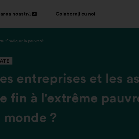
area noastră
Colaborați cu noi
idere
ru "Éradiquer la pauvreté"
ATE
es entreprises et les a
e fin à l'extrême pauvr
e monde ?