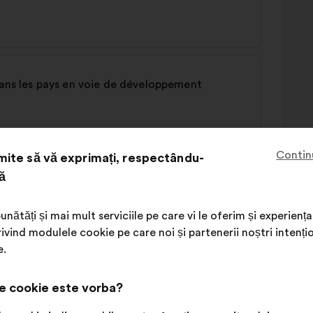
 dans les pays en voie de développement
Contin
ite să vă exprimați, respectându-
ă
unătăți și mai mult serviciile pe care vi le oferim și experie
ivind modulele cookie pe care noi și partenerii noștri intenți
e.
e cookie este vorba?