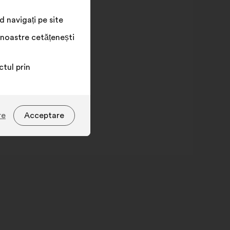
 navigați pe site
 noastre cetățenești
tul prin
re
Acceptare