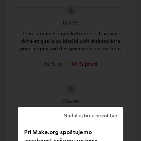
Vsebina
Predlog:
predloga:
Benoît
Il faut admettre que la France est un pays
riche et que la solidarité doit d'abord être
pour les pays où des gens meurent de faim
32 % za
45 % proti
Vsebina
Predlog:
predloga:
Claude
Il faut financer les associations locales
Nadaljuj brez privolitve
directement sans passer par les
gouvernements
Pri Make.org spoštujemo
zasebnost vašega izražanja