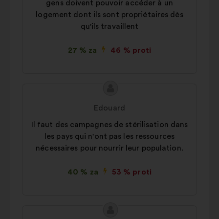
gens doivent pouvoir accéder à un
ki nam pomagajo pri optimizaciji
logement dont ils sont propriétaires dès
našega vpliva prek družbenih
qu'ils travaillent
omrežij
27 % za
46 % proti
Vsebina
Predlog:
predloga:
Edouard
Il faut des campagnes de stérilisation dans
les pays qui n'ont pas les ressources
nécessaires pour nourrir leur population.
40 % za
53 % proti
Vsebina
Predlog: