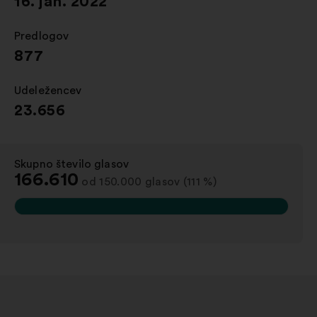
16. jan. 2022
Predlogov
:
877
Udeležencev
:
23.656
Skupno število glasov
:
166.610
od 150.000 glasov (111 %)