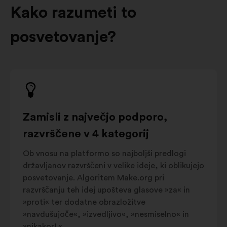
Kako razumeti to
posvetovanje?
Zamisli z največjo podporo,
razvrščene v 4 kategorij
Ob vnosu na platformo so najboljši predlogi
državljanov razvrščeni v velike ideje, ki oblikujejo
posvetovanje. Algoritem Make.org pri
razvrščanju teh idej upošteva glasove »za« in
»proti« ter dodatne obrazložitve
»navdušujoče«, »izvedljivo«, »nesmiselno« in
»nikakor! «.