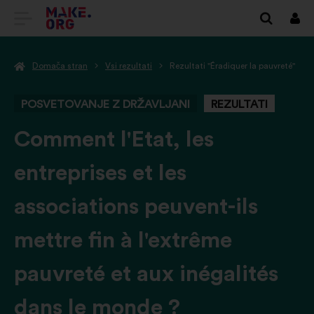
POJDI
Prij
NA
Domača stran
Vsi rezultati
Rezultati "Éradiquer la pauvreté"
DOMAČO
STRAN
POSVETOVANJE Z DRŽAVLJANI
REZULTATI
MAKE.ORG
-
Comment l'Etat, les
entreprises et les
associations peuvent-ils
mettre fin à l'extrême
pauvreté et aux inégalités
dans le monde ?