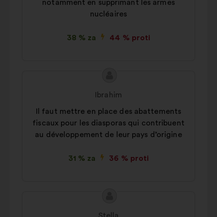
notamment en supprimant les armes
nucléaires
38 % za
44 % proti
Vsebina
Predlog:
predloga:
Ibrahim
Il faut mettre en place des abattements
fiscaux pour les diasporas qui contribuent
au développement de leur pays d’origine
31 % za
36 % proti
Vsebina
Predlog:
predloga:
Stella