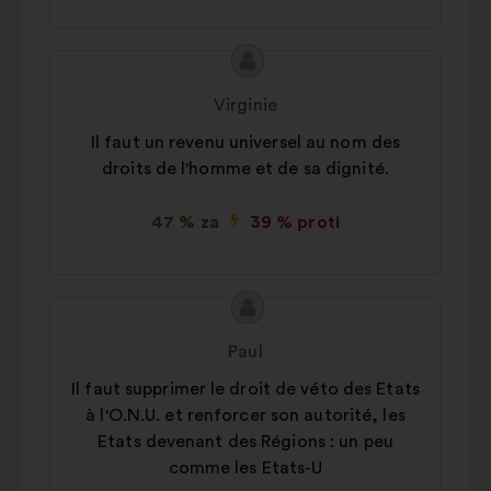
Vsebina
Predlog:
predloga:
Virginie
Il faut un revenu universel au nom des
droits de l'homme et de sa dignité.
47 % za
39 % proti
Vsebina
Predlog:
predloga:
Paul
Il faut supprimer le droit de véto des Etats
à l'O.N.U. et renforcer son autorité, les
Etats devenant des Régions : un peu
comme les Etats-U