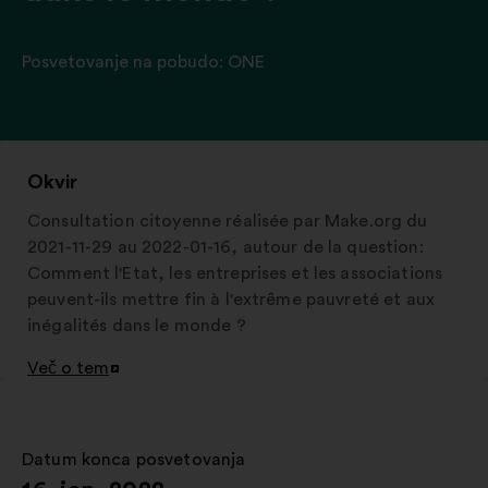
Posvetovanje na pobudo:
ONE
Okvir
Consultation citoyenne réalisée par Make.org du
2021-11-29 au 2022-01-16, autour de la question:
Comment l'Etat, les entreprises et les associations
peuvent-ils mettre fin à l'extrême pauvreté et aux
inégalités dans le monde ?
Več o tem
Odpri
v
novem
zavihku
Datum konca posvetovanja
: