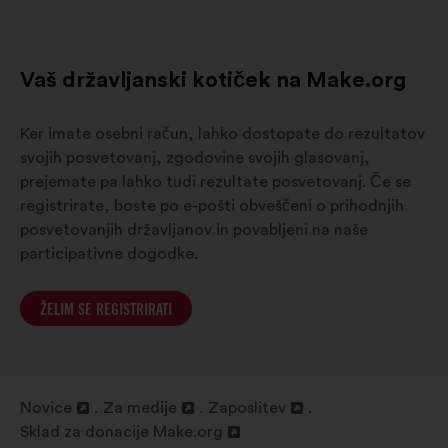
d'Azur
Vaš državljanski kotiček na Make.org
Ker imate osebni račun, lahko dostopate do rezultatov
svojih posvetovanj, zgodovine svojih glasovanj,
prejemate pa lahko tudi rezultate posvetovanj. Če se
registrirate, boste po e-pošti obveščeni o prihodnjih
posvetovanjih državljanov in povabljeni na naše
participativne dogodke.
ŽELIM SE REGISTRIRATI
Novice
Za medije
Zaposlitev
Odpri
Odpri
Odpri
Sklad za donacije Make.org
v
Odpri
v
v