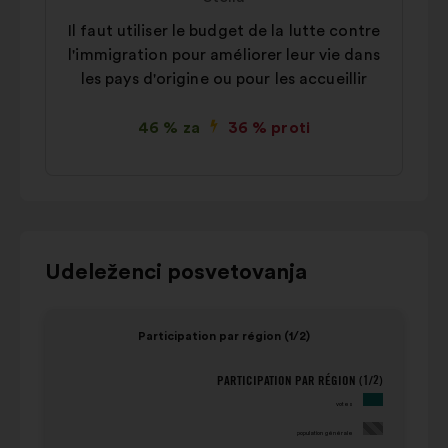
Il faut utiliser le budget de la lutte contre
l'immigration pour améliorer leur vie dans
les pays d'origine ou pour les accueillir
46 % za
36 % proti
Za
Udeleženci posvetovanja
interakcijo
s
Element
Eleme
Participation par région (1/2)
spodnjim
1
2
vrtiljakom
od
od
PARTICIPATION PAR RÉGION (1/2)
Participation par région (1/2)
uporabite
4
4
votes
gumbe
population
votes
za
générale
population générale