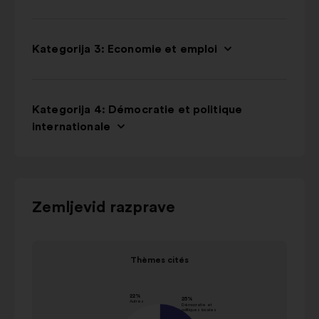
Kategorija 3: Economie et emploi
Kategorija 4: Démocratie et politique
internationale
Za
Zemljevid razprave
interakcijo
s
Element
spodnjim
Thèmes cités
1
vrtiljakom
Thèmes cités
od
uporabite
vrednost
1
gumbe
Ime
v