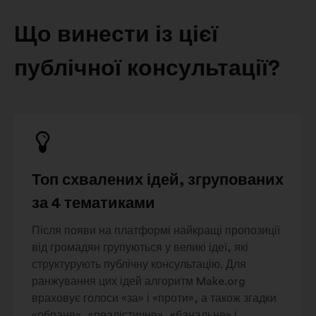
Що винести із цієї
публічної консультації?
Топ схвалених ідей, згрупованих
за 4 тематиками
Після появи на платформі найкращі пропозиції
від громадян групуються у великі ідеї, які
структурують публічну консультацію. Для
ранжування цих ідей алгоритм Make.org
враховує голоси «за» і «проти», а також згадки
«обране», «реалістичне», «банальне» і