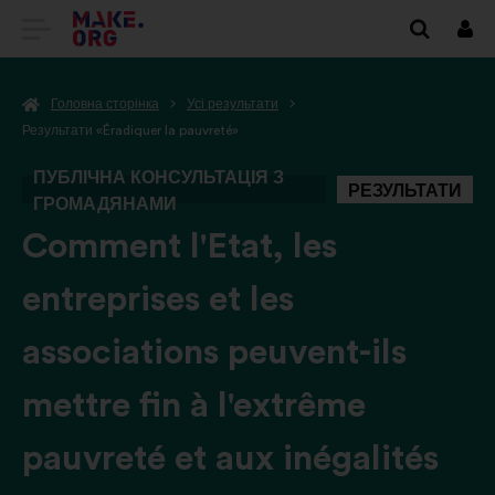
ПЕРЕЙТИ
Вхі
НА
Головна сторінка
Усі результати
ГОЛОВНУ
Результати «Éradiquer la pauvreté»
СТОРІНКУ
ПУБЛІЧНА КОНСУЛЬТАЦІЯ З
РЕЗУЛЬТАТИ
MAKE.ORG
ГРОМАДЯНАМИ
-
Comment l'Etat, les
entreprises et les
associations peuvent-ils
mettre fin à l'extrême
pauvreté et aux inégalités