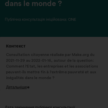
dans le monde ?
Публічна консультація ініційована:
ONE
Контекст
Consultation citoyenne réalisée par Make.org du
2021-11-29 au 2022-01-16, autour de la question:
Comment l'Etat, les entreprises et les associations
peuvent-ils mettre fin à l'extrême pauvreté et aux
inégalités dans le monde ?
Детальніше
Відкрити
в
новій
вкладці
Дата закінчення публічної консультації
: