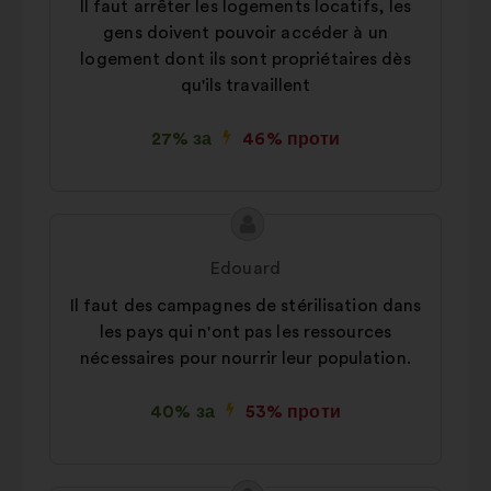
Il faut arrêter les logements locatifs, les
Статистика:
файли cookie для
gens doivent pouvoir accéder à un
забезпечення аналізу наших
logement dont ils sont propriétaires dès
публічних консультацій із
qu'ils travaillent
громадянами в узагальненому
вигляді
27% за
46% проти
Соціальні мережі:
файли cookie,
що допомагають нам оптимізувати
наш вплив через соціальні мережі
Зміст
Пропозиція
пропозиції:
від:
Edouard
Il faut des campagnes de stérilisation dans
les pays qui n'ont pas les ressources
nécessaires pour nourrir leur population.
40% за
53% проти