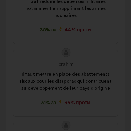
Il faut réduire les dépenses militaires
notamment en supprimant les armes
nucléaires
38% за
44% проти
Зміст
Пропозиція
пропозиції:
від:
Ibrahim
Il faut mettre en place des abattements
fiscaux pour les diasporas qui contribuent
au développement de leur pays d’origine
31% за
36% проти
Зміст
Пропозиція