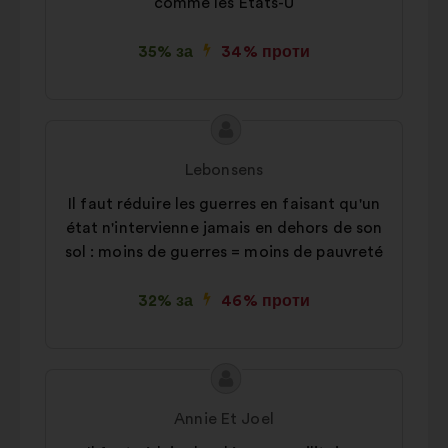
comme les Etats-U
35% за
34% проти
Зміст
Пропозиція
пропозиції:
від:
Lebonsens
Il faut réduire les guerres en faisant qu'un
état n'intervienne jamais en dehors de son
sol : moins de guerres = moins de pauvreté
32% за
46% проти
Зміст
Пропозиція
пропозиції:
від:
Annie Et Joel