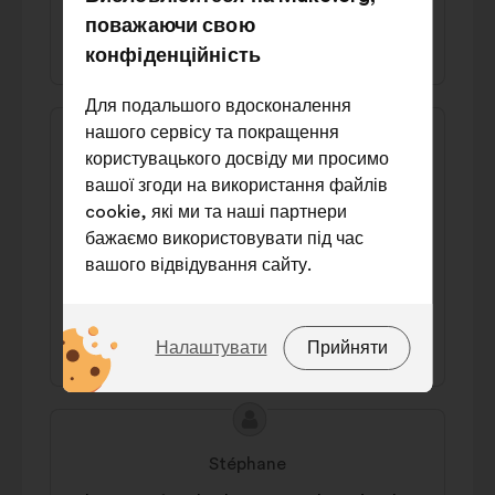
поважаючи свою
42% за
32% проти
конфіденційність
Для подальшого вдосконалення
Зміст
Пропозиція
нашого сервісу та покращення
пропозиції:
від:
користувацького досвіду ми просимо
Rémi
вашої згоди на використання файлів
Il faut que toute entreprise (petite à
cookie, які ми та наші партнери
grosse) verse 1% de ses bénéfices à un fond
бажаємо використовувати під час
destiné à la lutte climatique et contre la
вашого відвідування сайту.
pauvreté.
Які саме файли cookie?
46% за
39% проти
Налаштувати
Прийняти
Технічні:
файли cookie, які
необхідні для роботи сайту
Зміст
Пропозиція
Налаштування:
файли cookie для
пропозиції:
від:
покращення вашого досвіду під
Stéphane
час навігації сайтом