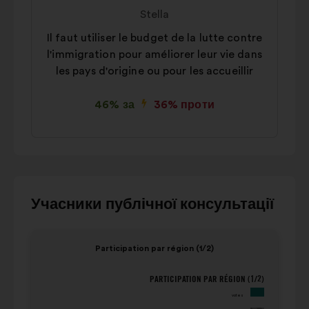
пропозиції:
від:
Stella
Il faut utiliser le budget de la lutte contre
l'immigration pour améliorer leur vie dans
les pays d'origine ou pour les accueillir
46% за
36% проти
Для
Учасники публічної консультації
взаємодії
з
Елемент
Елем
Participation par région (1/2)
каруселлю
1
2
нижче
з
з
PARTICIPATION PAR RÉGION (1/2)
Participation par région (1/2)
використовуйте
4
4
votes
кнопки
population