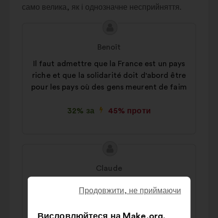
Autres
22%
само велика, як і однозначне несприйняття.
Зміст
Пропозиція
пропозиції:
від:
Benoît
Il faut admettre que la France est un pays
riche et que la solidarité doit d'abord être
pour les pays où des gens meurent de faim
32% за
45% проти
Зміст
Пропозиція
пропозиції:
від:
Claude
Il faut financer les associations locales
Продовжити, не приймаючи
directement sans passer par les
gouvernements
Висловлюйтеся на Make.org,