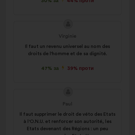
30% за
44% проти
Зміст
Пропозиція
пропозиції:
від:
Virginie
Il faut un revenu universel au nom des
droits de l'homme et de sa dignité.
47% за
39% проти
Зміст
Пропозиція
пропозиції:
від:
Paul
Il faut supprimer le droit de véto des Etats
à l'O.N.U. et renforcer son autorité, les
Etats devenant des Régions : un peu