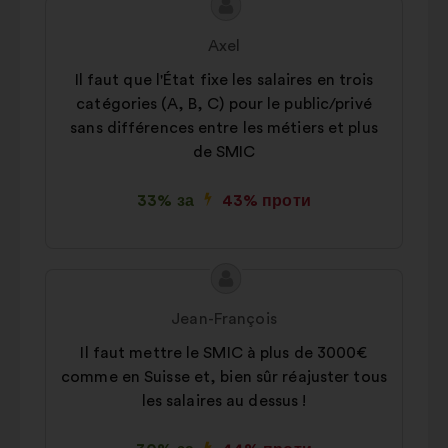
Зміст
Пропозиція
пропозиції:
від:
Axel
Il faut que l'État fixe les salaires en trois
catégories (A, B, C) pour le public/privé
sans différences entre les métiers et plus
de SMIC
33% за
43% проти
Зміст
Пропозиція
пропозиції:
від:
Jean-François
Il faut mettre le SMIC à plus de 3000€
comme en Suisse et, bien sûr réajuster tous
les salaires au dessus !