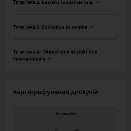
Тематика 2: Besoins fondamentaux
Тематика 3: Economie et emploi
Тематика 4: Démocratie et politique
internationale
Для
Картографування дискусій
взаємодії
з
Елемент
каруселлю
Thèmes cités
1
нижче
Thèmes cités
з
використовуйте
значення
1