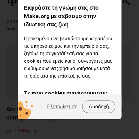
τρέχουσες διαβουλεύσεις
Εκφράστε τη γνώμη σας στο
Make.org με σεβασμό στην
Δυστυχώς, προς το παρόν δεν υπάρχει διαθέσιμη
ιδιωτική σας ζωή
διαβούλευση στη χώρα σας.
Προκειμένου να βελτιώσουμε περαιτέρω
τις υπηρεσίες μας και την εμπειρία σας,
ζητάμε τη συγκατάθεσή σας για τα
cookies που εμείς και οι συνεργάτες μας
επιθυμούμε να χρησιμοποιήσουμε κατά
τη διάρκεια της επίσκεψής σας.
Σε ποια cookies αναφερόμαστε;
Τεχνικά:
cookies που είναι
Εξατομίκευση
Αποδοχή
Δεν υπάρχει τρέχουσα διαβούλευση, αλλά ας
απαραίτητα για τη λειτουργία του
κρατήσουμε επαφή!
ιστότοπου
ΕΓΓΡΑΦΕΊΤΕ
Προτιμήσεις:
cookies για τη
βελτίωση της εμπειρίας σας κατά την