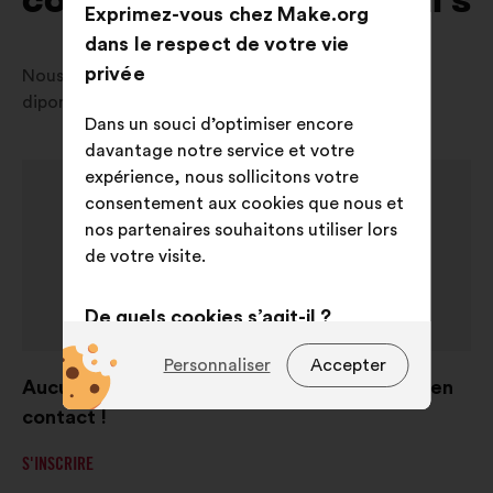
consultations en cours
Exprimez-vous chez Make.org
dans le respect de votre vie
privée
Nous sommes désolés, aucune consultation n'est
diponible actuellement dans votre pays.
Dans un souci d’optimiser encore
davantage notre service et votre
expérience, nous sollicitons votre
consentement aux cookies que nous et
nos partenaires souhaitons utiliser lors
de votre visite.
De quels cookies s’agit-il ?
Techniques :
des cookies
Personnaliser
Accepter
Aucune consultation en cours, mais restons en
indispensables pour faire
fonctionner le site
contact !
Préférences :
des cookies pour
S'INSCRIRE
améliorer votre expérience lors de