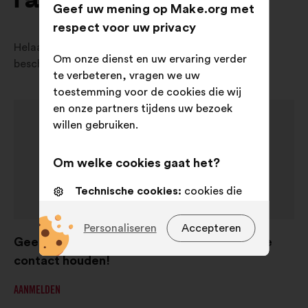
raadplegingen
Geef uw mening op Make.org met
respect voor uw privacy
Helaas zijn er momenteel geen raadplegingen
Om onze dienst en uw ervaring verder
beschikbaar in jouw land.
te verbeteren, vragen we uw
toestemming voor de cookies die wij
en onze partners tijdens uw bezoek
willen gebruiken.
Om welke cookies gaat het?
Technische cookies:
cookies die
essentieel zijn voor de werking van
de site
Personaliseren
Accepteren
Geen lopende raadplegingen, maar laten we
Voorkeurscookies:
cookies om uw
contact houden!
ervaring tijdens uw bezoek aan
onze website te verbeteren
AANMELDEN
Statistische cookies:
cookies om