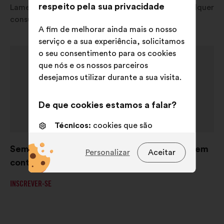
respeito pela sua privacidade
Lamentamos, não está disponível atualmente qualquer
consulta no seu país.
A fim de melhorar ainda mais o nosso
serviço e a sua experiência, solicitamos
o seu consentimento para os cookies
que nós e os nossos parceiros
desejamos utilizar durante a sua visita.
De que cookies estamos a falar?
Técnicos:
cookies que são
essenciais para o funcionamento
Sem consultas em curso, mas mantenha-se em
do sitio Internet
Personalizar
Aceitar
contacto!
Preferências:
cookies para
melhorar a sua experiência quando
INSCREVER-SE
navega no sítio Internet
Estatísticos:
cookies para
enriquecer a análise das nossas