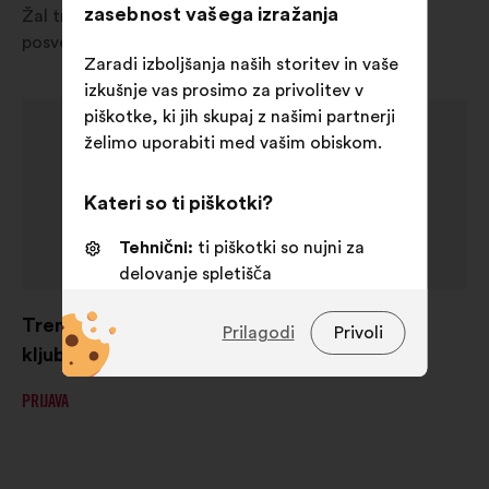
zasebnost vašega izražanja
Žal trenutno v vaši državi ni na voljo nobeno
posvetovanje.
Zaradi izboljšanja naših storitev in vaše
izkušnje vas prosimo za privolitev v
piškotke, ki jih skupaj z našimi partnerji
želimo uporabiti med vašim obiskom.
Kateri so ti piškotki?
Tehnični:
ti piškotki so nujni za
delovanje spletišča
Funkcionalni:
to so piškotki za
Trenutno ni nobenega posvetovanja v teku,
Prilagodi
Privoli
izboljšanje vaše izkušnje na
kljub temu pa ostanimo v stiku!
spletišču
Statistični:
to so piškotki za
PRIJAVA
izboljšanje zbirne analize naših
državljanskih posvetovanj