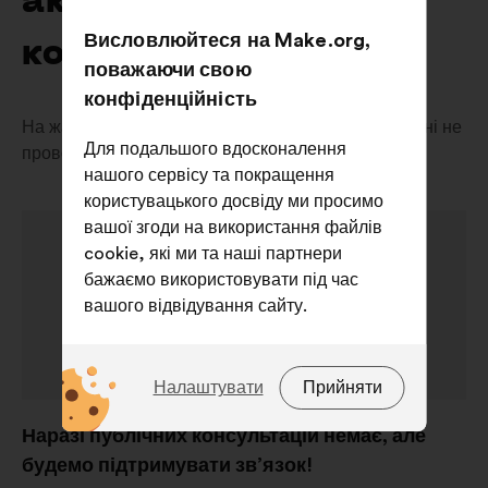
активних
Висловлюйтеся на Make.org,
консультаціях
поважаючи свою
конфіденційність
На жаль, наразі публічні консультації у вашій країні не
Для подальшого вдосконалення
проводяться.
нашого сервісу та покращення
користувацького досвіду ми просимо
вашої згоди на використання файлів
cookie, які ми та наші партнери
бажаємо використовувати під час
вашого відвідування сайту.
Які саме файли cookie?
Налаштувати
Прийняти
Технічні:
файли cookie, які
Наразі публічних консультацій немає, але
необхідні для роботи сайту
будемо підтримувати зв’язок!
Налаштування:
файли cookie для