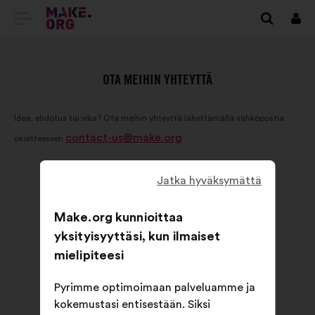
SIIRRY
Kirj
sisä
MAKE.ORGIN
KOTISIVULLE
OTA MEIHIN YHTEYTTÄ
Idea, ehdotus tai vika? Ota meihin yhteyttä lähettämällä sähköpostia
contact-us@make.org
osoitteeseen
Jatka hyväksymättä
Make.org kunnioittaa
yksityisyyttäsi, kun ilmaiset
mielipiteesi
Pyrimme optimoimaan palveluamme ja
kokemustasi entisestään. Siksi