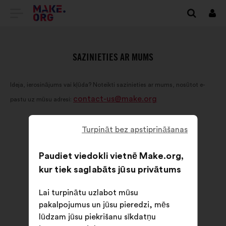
DOTIES
Piet
UZ
VIETNES
SAZINIETIES AR MUMS
MAKE.ORG
Ideja, ierosinājums vai kļūda? Noteikti sazinieties ar mums, nosūtot e-
SĀKUMLAPU
contact-us@make.org
pastu uz mūsu adresi:
Turpināt bez apstiprināšanas
Paudiet viedokli vietnē Make.org,
kur tiek saglabāts jūsu privātums
Lai turpinātu uzlabot mūsu
pakalpojumus un jūsu pieredzi, mēs
lūdzam jūsu piekrišanu sīkdatņu