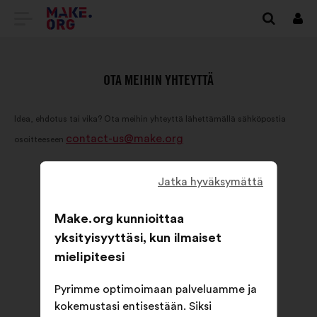
SIIRRY
Kirj
sisä
MAKE.ORGIN
KOTISIVULLE
OTA MEIHIN YHTEYTTÄ
Idea, ehdotus tai vika? Ota meihin yhteyttä lähettämällä sähköpostia
contact-us@make.org
osoitteeseen
Jatka hyväksymättä
Make.org kunnioittaa
yksityisyyttäsi, kun ilmaiset
mielipiteesi
Pyrimme optimoimaan palveluamme ja
kokemustasi entisestään. Siksi