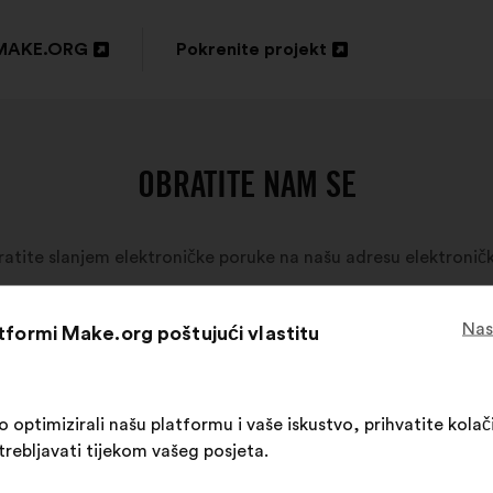
MAKE.ORG
Pokrenite projekt
ori
Otvori
u
oj
novoj
OBRATITE NAM SE
tici
kartici
bratite slanjem elektroničke poruke na našu adresu elektronič
Nas
atformi Make.org poštujući vlastitu
ptimizirali našu platformu i vaše iskustvo, prihvatite kolači
trebljavati tijekom vašeg posjeta.