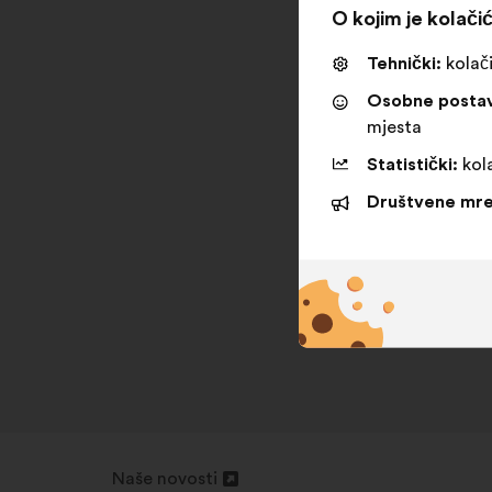
O kojim je kolačić
Tehnički:
kolači
Osobne posta
mjesta
Statistički:
kola
Društvene mre
Naše novosti
Otvori