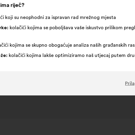
ima riječ?
ći koji su neophodni za ispravan rad mrežnog mjesta
vke:
kolačići kojima se poboljšava vaše iskustvo prilikom pr
čići kojima se skupno obogaćuje analiza naših građanskih ra
že:
kolačići kojima lakše optimiziramo naš utjecaj putem dr
Pril