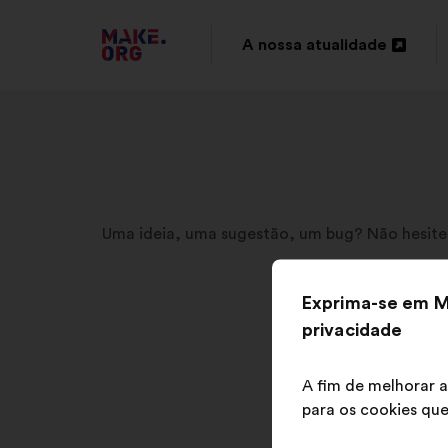
IR
A nossa atualidade
Abertura
PARA
num
A
novo
PÁGINA
separador
INICIAL
DO
Uma ideia, uma sugestão, um bug? Não hesite
SÍTIO
Exprima-se em M
INTERNET
privacidade
MAKE.ORG
A fim de melhorar a
para os cookies que