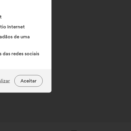
campo
de
pesquisa
t
e
tio Internet
de
seguida
idadãos de uma
clique
no
 das redes sociais
botão
"Pesquisar”
lizar
Aceitar