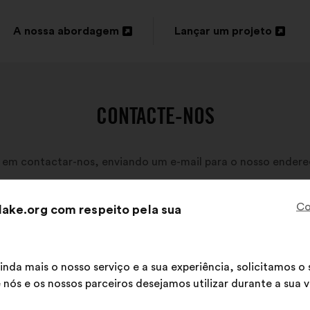
A nossa abordagem
Lançar um projeto
Abertura
Abertura
num
num
novo
novo
CONTACTE-NOS
separador
separador
 em contactar-nos, enviando um e-mail para o nosso endere
Co
ake.org com respeito pela sua
inda mais o nosso serviço e a sua experiência, solicitamos 
 nós e os nossos parceiros desejamos utilizar durante a sua vi