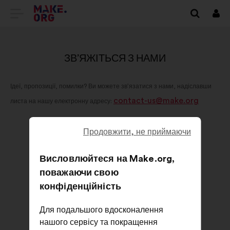
ПЕРЕЙТИ
Вхі
НА
ГОЛОВНУ
ЗВ’ЯЖІТЬСЯ З НАМИ
СТОРІНКУ
Ідеї, пропозиції, помилки? Ви можете зв’язатися з нами, надіславши
MAKE.ORG
contact-us@make.org
листа на нашу електронну адресу:
Продовжити, не приймаючи
Висловлюйтеся на Make.org,
поважаючи свою
конфіденційність
Для подальшого вдосконалення
нашого сервісу та покращення