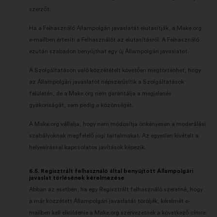
szerzőt.
Ha a Felhasználó Állampolgári javaslatát elutasítják, a Make.org
e-mailben értesíti a Felhasználót az elutasításról. A Felhasználó
ezután szabadon benyújthat egy új Állampolgári javaslatot.
A Szolgáltatáson való közzétételt követően megtörténhet, hogy
az Állampolgári javaslatot népszerűsítik a Szolgáltatások
felületén, de a Make.org nem garantálja a megjelenés
gyakoriságát, sem pedig a közönségét.
A Make.org vállalja, hogy nem módosítja önkényesen a moderálási
szabályoknak megfelelő jogi tartalmakat. Az egyetlen kivételt a
helyesírással kapcsolatos javítások képezik.
6.5. Regisztrált felhasználó által benyújtott Állampolgári
javaslat törlésének kérelmezése
Abban az esetben, ha egy Regisztrált felhasználó szeretné, hogy
a már közzétett Állampolgári javaslatát töröljék, kérelmét e-
mailben kell elküldenie a Make.org szervezetnek a következő címre: