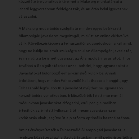
közzétételére vonatkozó kérelmet a Make.org munkatársai a
lehető leggyorsabban feldolgozzák, és 48 órán belül igyekeznek
válaszolni.
A Make.org moderációs szolgálata minden egyes beérkezett
Állampolgári javaslatot megvizsgál, mielőtt az online elérhetővé
válik. Következésképpen a Felhasználónak gondoskodnia kell arról,
hogy ne küldje be ismét szükségtelenül az Állampolgári javaslatát,
és ne nyújtsa be ismét ugyanazt az Állampolgári javaslatot. Tilos
továbbá a Szolgáltatásokat azzal terhelni, hogy ugyanazokat a
Javaslatokat különböző e-mail-címekről küldik be. Annak
érdekében, hogy minden Felhasználó hallathassa a hangját, egy
Felhasználó legfeljebb 100 javaslatot nyújthat be ugyanazon
konzultációra vonatkozóan. E küszöbérték felett már nem áll
módunkban javaslatokat elfogadni, erről pedig e-mailben
értesítjük az érintett Felhasználót, megmagyarázva ezen
korlátozás okait, segítve őt a platform optimális használatában.
Amint érvényesítették a Felhasználó Állampolgári javaslatát, a
rendszer közzéteszi azt a Szolgáltatásban, erről pedig értesítjük a