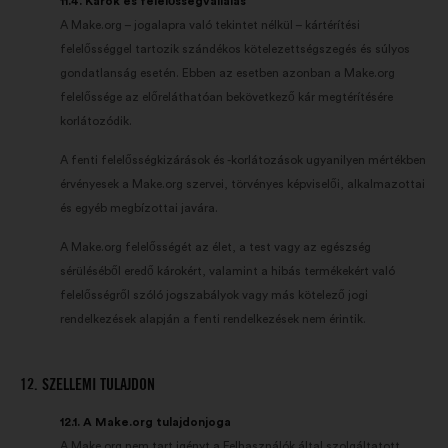
11.4. Károk és felelősségvállalás
A Make.org – jogalapra való tekintet nélkül – kártérítési
felelősséggel tartozik szándékos kötelezettségszegés és súlyos
gondatlanság esetén. Ebben az esetben azonban a Make.org
felelőssége az előreláthatóan bekövetkező kár megtérítésére
korlátozódik.
A fenti felelősségkizárások és -korlátozások ugyanilyen mértékben
érvényesek a Make.org szervei, törvényes képviselői, alkalmazottai
és egyéb megbízottai javára.
A Make.org felelősségét az élet, a test vagy az egészség
sérüléséből eredő károkért, valamint a hibás termékekért való
felelősségről szóló jogszabályok vagy más kötelező jogi
rendelkezések alapján a fenti rendelkezések nem érintik.
12. SZELLEMI TULAJDON
12.1. A Make.org tulajdonjoga
A Make.org nem tart igényt a Felhasználók által szolgáltatott