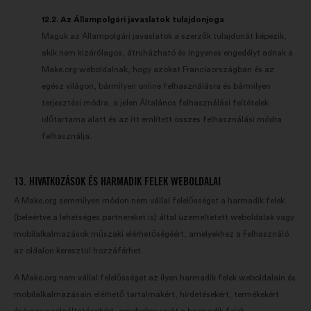
12.2. Az Állampolgári javaslatok tulajdonjoga
Maguk az Állampolgári javaslatok a szerzők tulajdonát képezik,
akik nem kizárólagos, átruházható és ingyenes engedélyt adnak a
Make.org weboldalnak, hogy azokat Franciaországban és az
egész világon, bármilyen online felhasználásra és bármilyen
terjesztési módra, a jelen Általános felhasználási feltételek
időtartama alatt és az itt említett összes felhasználási módra
felhasználja.
13. HIVATKOZÁSOK ÉS HARMADIK FELEK WEBOLDALAI
A Make.org semmilyen módon nem vállal felelősséget a harmadik felek
(beleértve a lehetséges partnereket is) által üzemeltetett weboldalak vagy
mobilalkalmazások műszaki elérhetőségéért, amelyekhez a Felhasználó
az oldalon keresztül hozzáférhet.
A Make.org nem vállal felelősséget az ilyen harmadik felek weboldalain és
mobilalkalmazásain elérhető tartalmakért, hirdetésekért, termékekért