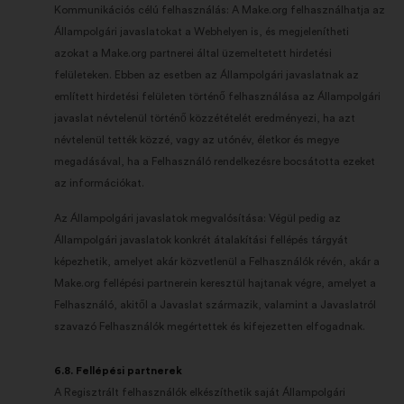
Kommunikációs célú felhasználás: A Make.org felhasználhatja az
Állampolgári javaslatokat a Webhelyen is, és megjelenítheti
azokat a Make.org partnerei által üzemeltetett hirdetési
felületeken. Ebben az esetben az Állampolgári javaslatnak az
említett hirdetési felületen történő felhasználása az Állampolgári
javaslat névtelenül történő közzétételét eredményezi, ha azt
névtelenül tették közzé, vagy az utónév, életkor és megye
megadásával, ha a Felhasználó rendelkezésre bocsátotta ezeket
az információkat.
Az Állampolgári javaslatok megvalósítása: Végül pedig az
Állampolgári javaslatok konkrét átalakítási fellépés tárgyát
képezhetik, amelyet akár közvetlenül a Felhasználók révén, akár a
Make.org fellépési partnerein keresztül hajtanak végre, amelyet a
Felhasználó, akitől a Javaslat származik, valamint a Javaslatról
szavazó Felhasználók megértettek és kifejezetten elfogadnak.
6.8. Fellépési partnerek
A Regisztrált felhasználók elkészíthetik saját Állampolgári