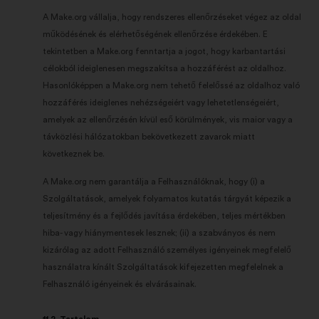
A Make.org vállalja, hogy rendszeres ellenőrzéseket végez az oldal
működésének és elérhetőségének ellenőrzése érdekében. E
tekintetben a Make.org fenntartja a jogot, hogy karbantartási
célokból ideiglenesen megszakítsa a hozzáférést az oldalhoz.
Hasonlóképpen a Make.org nem tehető felelőssé az oldalhoz való
hozzáférés ideiglenes nehézségeiért vagy lehetetlenségeiért,
amelyek az ellenőrzésén kívül eső körülmények, vis maior vagy a
távközlési hálózatokban bekövetkezett zavarok miatt
következnek be.
A Make.org nem garantálja a Felhasználóknak, hogy (i) a
Szolgáltatások, amelyek folyamatos kutatás tárgyát képezik a
teljesítmény és a fejlődés javítása érdekében, teljes mértékben
hiba- vagy hiánymentesek lesznek; (ii) a szabványos és nem
kizárólag az adott Felhasználó személyes igényeinek megfelelő
használatra kínált Szolgáltatások kifejezetten megfelelnek a
Felhasználó igényeinek és elvárásainak.