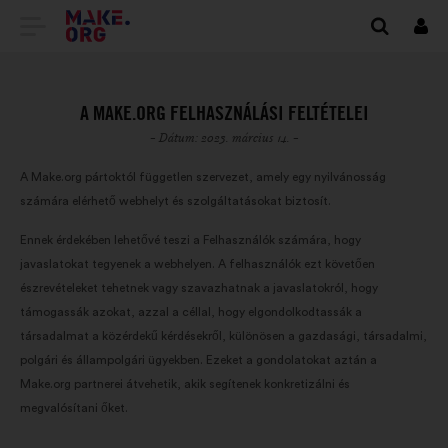
TOVÁBB
Beje
A
MAKE.ORG
A MAKE.ORG FELHASZNÁLÁSI FELTÉTELEI
FŐOLDALÁRA
- Dátum: 2023. március 14. -
A Make.org pártoktól független szervezet, amely egy nyilvánosság
számára elérhető webhelyt és szolgáltatásokat biztosít.
Ennek érdekében lehetővé teszi a Felhasználók számára, hogy
javaslatokat tegyenek a webhelyen. A felhasználók ezt követően
észrevételeket tehetnek vagy szavazhatnak a javaslatokról, hogy
támogassák azokat, azzal a céllal, hogy elgondolkodtassák a
társadalmat a közérdekű kérdésekről, különösen a gazdasági, társadalmi,
polgári és állampolgári ügyekben. Ezeket a gondolatokat aztán a
Make.org partnerei átvehetik, akik segítenek konkretizálni és
megvalósítani őket.