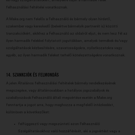
és/vagy szolgáltatásokért, amelyekre saját a harmadik felek
felhasználási feltételei vonatkoznak.
A Make.org nem felelős a Felhasználó és bármely olyan hirdető,
szakember vagy kereskedő (beleértve bármelyik partnerét is) közötti
tranzakciókért, akikhez a Felhasználó az oldalról eljut, és nem lesz fél az
ilyen harmadik felekkel folytatott jogvitákban, amelyek termékek és/vagy
szolgáltatások kézbesítésére, szavatosságokra, nyilatkozatokra vagy
egyéb, az ilyen harmadik feleket terhelő kötelezettségekre vonatkoznak.
14. SZANKCIÓK ÉS FELMONDÁS
A jelen Általános felhasználási feltételek bármely rendelkezésének
megszegése, vagy általánosabban a hatályos jogszabályok és
szabályozások Felhasználó általi megsértése esetén a Make.org
fenntartja a jogot arra, hogy meghozza a megfelelő intézkedést,
különösen a következőket:
felfüggeszti vagy megszünteti azon Felhasználó
Szolgáltatásokhoz való hozzáférését, aki a jogsértést vagy a