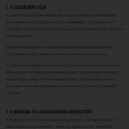
1. A SZOLGÁLTATÁS CÉLJA
A jelen felhasználási feltételek célja, hogy meghatározza a Make.org
weboldalon kínált szolgáltatások (a továbbiakban: „Szolgáltatások”)
használati feltételeit, valamint a felek jogait és kötelezettségeit ebben az
összefüggésben.
Ezek a feltételek bármikor elérhetők és kinyomtathatók a weboldal
kezdőlapjának alján található közvetlen hivatkozásra kattintva.
A feltételeket szükség esetén egyes Szolgáltatásokra vonatkozó egyedi
felhasználási feltételek, illetve egyes konkrét felhasználókra vonatkozó
egyedi felhasználási feltételek egészíthetik ki. Ellentmondás esetén a
különleges feltételek elsőbbséget élveznek ezen általános feltételekkel
szemben.
2. A WEBOLDAL ÉS A SZOLGÁLTATÁSOK ÜZEMELTETŐJE
A Weboldalt és a Szolgáltatásokat (együttesen: „a Szolgáltatások”) a
Make.org társaság üzemelteti, amely egy egyszerűsített alaptőkéjű