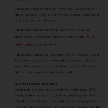
A Regisztrált felhasználók garantálják, hogy a regisztrációs
űrlapon megadott valamennyi információ pontos, naprakész és
valós, valamint nem félrevezető.
A Regisztrált felhasználó vállalja, hogy frissíti ezeket az
contact-
információkat a személyes tárhelyén a Make.org
de@make.org
e-mail-címen.
A Regisztrált felhasználó tudomásul veszi és elfogadja, hogy a
Fiókja létrehozása vagy frissítése céljából megadott adatok
igazolják a személyazonosságát. A Felhasználó által megadott
adatok az érvényesítéskor kötelező érvényűek.
5.3. Fiók és személyes felület
A regisztráció automatikusan egy fiók (a továbbiakban: „Fiók”)
megnyitásához vezet, ez hozzáférést biztosít egy személyes
felülethez (a továbbiakban: „Személyes felület”), amely lehetővé
teszi a Szolgáltatások használatának kezelését a Make.org által