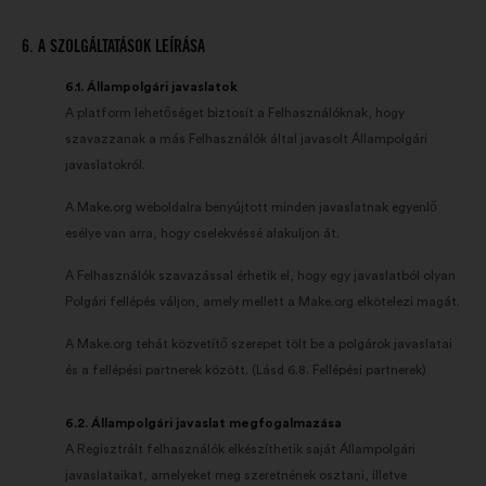
6. A SZOLGÁLTATÁSOK LEÍRÁSA
6.1. Állampolgári javaslatok
A platform lehetőséget biztosít a Felhasználóknak, hogy
szavazzanak a más Felhasználók által javasolt Állampolgári
javaslatokról.
A Make.org weboldalra benyújtott minden javaslatnak egyenlő
esélye van arra, hogy cselekvéssé alakuljon át.
A Felhasználók szavazással érhetik el, hogy egy javaslatból olyan
Polgári fellépés váljon, amely mellett a Make.org elkötelezi magát.
A Make.org tehát közvetítő szerepet tölt be a polgárok javaslatai
és a fellépési partnerek között. (Lásd 6.8. Fellépési partnerek)
6.2. Állampolgári javaslat megfogalmazása
A Regisztrált felhasználók elkészíthetik saját Állampolgári
javaslataikat, amelyeket meg szeretnének osztani, illetve