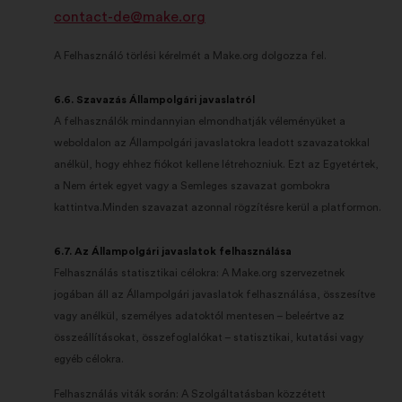
contact-de@make.org
A Felhasználó törlési kérelmét a Make.org dolgozza fel.
6.6. Szavazás Állampolgári javaslatról
A felhasználók mindannyian elmondhatják véleményüket a
weboldalon az Állampolgári javaslatokra leadott szavazatokkal
anélkül, hogy ehhez fiókot kellene létrehozniuk. Ezt az Egyetértek,
a Nem értek egyet vagy a Semleges szavazat gombokra
kattintva.Minden szavazat azonnal rögzítésre kerül a platformon.
6.7. Az Állampolgári javaslatok felhasználása
Felhasználás statisztikai célokra: A Make.org szervezetnek
jogában áll az Állampolgári javaslatok felhasználása, összesítve
vagy anélkül, személyes adatoktól mentesen – beleértve az
összeállításokat, összefoglalókat – statisztikai, kutatási vagy
egyéb célokra.
Felhasználás viták során: A Szolgáltatásban közzétett