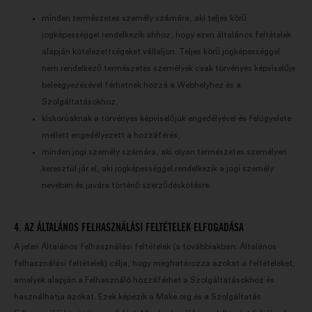
minden természetes személy számára, aki teljes körű
jogképességgel rendelkezik ahhoz, hogy ezen általános feltételek
alapján kötelezettségeket vállaljon. Teljes körű jogképességgel
nem rendelkező természetes személyek csak törvényes képviselője
beleegyezésével férhetnek hozzá a Webhelyhez és a
Szolgáltatásokhoz,
kiskorúaknak a törvényes képviselőjük engedélyével és felügyelete
mellett engedélyezett a hozzáférés,
minden jogi személy számára, aki olyan természetes személyen
keresztül jár el, aki jogképességgel rendelkezik a jogi személy
nevében és javára történő szerződéskötésre.
4. AZ ÁLTALÁNOS FELHASZNÁLÁSI FELTÉTELEK ELFOGADÁSA
A jelen Általános felhasználási feltételek (a továbbiakban: Általános
felhasználási feltételek) célja, hogy meghatározza azokat a feltételeket,
amelyek alapján a Felhasználó hozzáférhet a Szolgáltatásokhoz és
használhatja azokat. Ezek képezik a Make.org és a Szolgáltatás