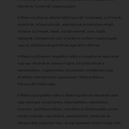
Adatok és Tartalmak tulajdonjogára.
A Make.org által az oldalon belül használt rendszerek, szoftverek,
struktúrák, infrastruktúrák, adatbázisok és bármilyen jellegű
tartalom (szövegek, képek, vizuális elemek, zene, logók,
védjegyek, adatbázisok stb.) a hatályos szellemi tulajdonjogok
vagy az adatbázisok gyártóinak jogai által védettek.
A Make.org kifejezett engedélye nélkül a szolgáltatás egészének
vagy egy részének és a benne foglalt információknak a
reprodukálása, megjelenítése, közzététele, továbbítása vagy
általában véve bármilyen jogosulatlan felhasználása a
Felhasználó felelőssége.
A Make.org engedélye nélkül a Make.org bármely elemének teljes
vagy részleges visszafejtése, dekompilálása, dekódolása,
kivonása, újrafelhasználása, másolása és általánosabb szinten
minden másolás, reprodukció, reprezentáció, terjesztés és
felhasználás szigorúan tilos, és jogi lépéseket vonhat maga után.