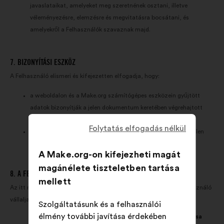
javaslataikat, amelyeket meg szeretnének osztani, illetve
véleményezésre, elemzésre és megvitatásra bocsátani, és
amelyekről a Felhasználók szavaznak majd.
7. BIZONYÍTÁSI ESZKÖZ
A Felhasználó elismeri és kifejezetten elfogadja, hogy:
a weboldalon és a Make.org számítógépes eszközein gyűjtött
adatok bizonyítják a jelen dokumentum keretében végrehajtott
műveletek valóságtartalmát;
Folytatás elfogadás nélkül
ezek az adatok a felek közötti elfogadható bizonyíték egyetlen
módját képezik.
A Make.org-on kifejezheti magát
magánélete tiszteletben tartása
8. A FELHASZNÁLÓ KÖTELEZETTSÉGEI
mellett
Az itt meghatározott egyéb kötelezettségek sérelme nélkül a Felhasználó
vállalja, hogy betartja a következő kötelezettségeket:
Szolgáltatásunk és a felhasználói
élmény további javítása érdekében
8.1. A jogszabályok és szabályozások tiszteletben tartása