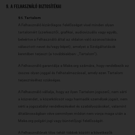
9. A FELHASZNÁLÓ BIZTOSÍTÉKAI
9.1. Tartalom
A Felhasználó kizárólagos felelősséget visel minden olyan
tartalomért (szerkesztői, grafikai, audiovizuális vagy egyéb,
beleértve a Felhasználó által az oldalon való azonosítására
választott nevet és/vagy képet), amelyet a Szolgáltatások
keretében terjeszt (a továbbiakban: „Tartalom”).
A Felhasználó garantálja a Make.org számára, hogy rendelkezik az
összes olyan joggal és felhatalmazással, amely ezen Tartalom
terjesztéséhez szükséges.
A Felhasználó vállalja, hogy az ilyen Tartalom jogszerű, nem sérti
a közrendet, a közerkölcsöt vagy harmadik személyek jogait, nem
sérti a jogszabályi rendelkezéseket és szabályozásokat, valamint
általánosságban véve semmilyen módon nem vonja maga után a
Make.org polgári jogi vagy büntetőjogi felelősségét.
A Felhasználónak tilos tehát többek között a következők