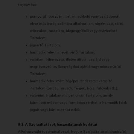
terjesztése:
pornográf, obszcén, illetlen, sokkoló vagy családbarát
olvasóközönség számára alkalmatlan, rágalmazó, sértő,
erőszakos, rasszista, idegengyűlölő vagy revizionista
Tartalom;
jogsértő Tartalom;
harmadik felek hírnevét sértő Tartalom;
valótlan, félrevezető, illetve tiltott, csalárd vagy
megtévesztő tevékenységeket ajánló vagy népszerűsítő
Tartalom;
harmadik felek számítógépes rendszereit károsító
Tartalom (például vírusok, férgek, trójai falovak stb.);
valamint általában minden olyan Tartalom, amely
bármilyen módon vagy formában sértheti a harmadik felek
jogait vagy kárt okozhat nekik.
9.2. A Szolgáltatások használatának korlátai
A Felhasználó tudomásul veszi, hogy a Szolgáltatások kiegészítő,