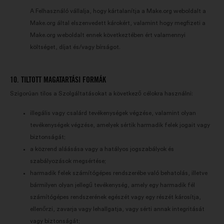
A Felhasználó vállalja, hogy kártalanítja a Make.org weboldalt a
Make.org által elszenvedett károkért, valamint hogy megfizeti a
Make.org weboldalt ennek következtében ért valamennyi
költséget, díjat és/vagy bírságot.
10. TILTOTT MAGATARTÁSI FORMÁK
Szigorúan tilos a Szolgáltatásokat a következő célokra használni:
illegális vagy csalárd tevékenységek végzése, valamint olyan
tevékenységek végzése, amelyek sértik harmadik felek jogait vagy
biztonságát;
a közrend aláásása vagy a hatályos jogszabályok és
szabályozások megsértése;
harmadik felek számítógépes rendszerébe való behatolás, illetve
bármilyen olyan jellegű tevékenység, amely egy harmadik fél
számítógépes rendszerének egészét vagy egy részét károsítja,
ellenőrzi, zavarja vagy lehallgatja, vagy sérti annak integritását
vagy biztonságát;