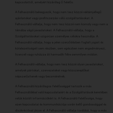
kapcsolattól, amelyért kizárólag ő felelős.
A Felhasználó beleegyezik, hogy nem tesz közzé reklámjellegű
ajánlatokat vagy profitszerzési célú szolgáltatásokat. A
Felhasználó vállalja, hogy nem tesz közzé nem komoly vagy nem a
témába vágó javaslatokat. A Felhasználó vállalja, hogy a
Szolgáltatásokat szigorúan személyes célokra használja. A
Felhasználó vállalja, hogy a jelen szerződésben foglalt jogait és
kötelezettségeit sem részben, sem egészben nem engedményezi,
licenceli vagy ruházza át harmadik félre semmilyen módon.
A Felhasználó vállalja, hogy nem tesz közzé olyan javaslatokat,
amelyek pártokat, szervezeteket vagy közszereplőket
népszerűsítenek vagy becsmérelnek.
A Felhasználó kizárólagos felelősséggel tartozik a más
Felhasználókkal való kapcsolataiért és a Szolgáltatások keretében
velük közölt információkért is. A Felhasználó felelőssége, hogy
ezen kapcsolatai és kommunikációja során kellő gondossággal és
diszkrécióval járjon el. A Felhasználó vállalja továbbá, hogy a más