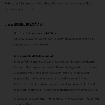
Felhasználó fenntartás nélkül elfogadja az Általános felhasználási
feltételek új változatát.
5. A WEBOLDAL HASZNÁLATA
5.1. Hozzáférés a weboldalhoz
Az oldal nyilvános, és minden Felhasználó meglátogathatja és
szavazhat a Javaslatokról.
5.2. Regisztrált felhasználók
Minden Felhasználó szavazhat az oldalon, de csak a regisztrált
Felhasználók terjeszthetnek elő Állampolgári javaslatokat. Ennek
érdekében azok, akik szeretnének élni ezzel a lehetőséggel,
regisztrálhatnak az oldalon az erre a célra szolgáló űrlap
kitöltésével. Ezt követően meg kell adniuk minden kötelezőként
megjelölt információt. A hiányos regisztrációt nem érvényesítjük.
A weboldalon Regisztrált felhasználók megnevezése: „Regisztrált
felhasználók”.