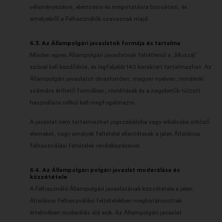
véleményezésre, elemzésre és megvitatásra bocsátani, és
amelyekről a Felhasználók szavaznak majd.
6.3. Az Állampolgári javaslatok formája és tartalma
Minden egyes Állampolgári javaslatnak feltétlenül a „Muszáj”
szóval kell kezdődnie, és legfeljebb 140 karaktert tartalmazhat. Az
Állampolgári javaslatot olvashatóan, magyar nyelven, mindenki
számára érthető formában, rövidítések és a nagybetűk túlzott
használata nélkül kell megfogalmazni.
A javaslat nem tartalmazhat jogszabályba vagy erkölcsbe ütköző
elemeket, vagy amelyek feltételei ellentétesek a jelen Általános
felhasználási feltételek rendelkezéseivel.
6.4. Az Állampolgári polgári javaslat moderálása és
közzététele
A Felhasználó Állampolgári javaslatának közzététele a jelen
Általános felhasználási feltételekben meghatározottak
értelmében moderálás alá esik. Az Állampolgári javaslat