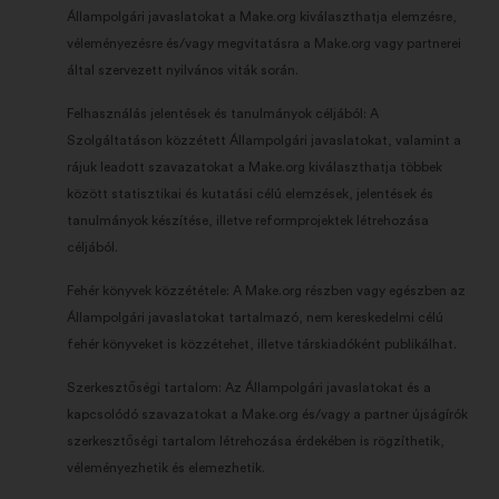
Állampolgári javaslatokat a Make.org kiválaszthatja elemzésre,
véleményezésre és/vagy megvitatásra a Make.org vagy partnerei
által szervezett nyilvános viták során.
Felhasználás jelentések és tanulmányok céljából: A
Szolgáltatáson közzétett Állampolgári javaslatokat, valamint a
rájuk leadott szavazatokat a Make.org kiválaszthatja többek
között statisztikai és kutatási célú elemzések, jelentések és
tanulmányok készítése, illetve reformprojektek létrehozása
céljából.
Fehér könyvek közzététele: A Make.org részben vagy egészben az
Állampolgári javaslatokat tartalmazó, nem kereskedelmi célú
fehér könyveket is közzétehet, illetve társkiadóként publikálhat.
Szerkesztőségi tartalom: Az Állampolgári javaslatokat és a
kapcsolódó szavazatokat a Make.org és/vagy a partner újságírók
szerkesztőségi tartalom létrehozása érdekében is rögzíthetik,
véleményezhetik és elemezhetik.