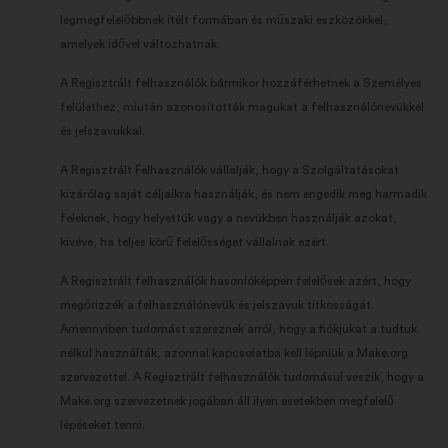
legmegfelelőbbnek ítélt formában és műszaki eszközökkel,
amelyek idővel változhatnak.
A Regisztrált felhasználók bármikor hozzáférhetnek a Személyes
felülethez, miután azonosították magukat a felhasználónevükkel
és jelszavukkal.
A Regisztrált Felhasználók vállalják, hogy a Szolgáltatásokat
kizárólag saját céljaikra használják, és nem engedik meg harmadik
feleknek, hogy helyettük vagy a nevükben használják azokat,
kivéve, ha teljes körű felelősséget vállalnak ezért.
A Regisztrált felhasználók hasonlóképpen felelősek azért, hogy
megőrizzék a felhasználónevük és jelszavuk titkosságát.
Amennyiben tudomást szereznek arról, hogy a fiókjukat a tudtuk
nélkül használták, azonnal kapcsolatba kell lépniük a Make.org
szervezettel. A Regisztrált felhasználók tudomásul veszik, hogy a
Make.org szervezetnek jogában áll ilyen esetekben megfelelő
lépéseket tenni.