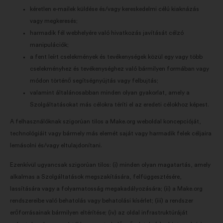
kéretlen e-mailek küldése és/vagy kereskedelmi célú kiaknázás
vagy megkeresés;
harmadik fél webhelyére való hivatkozás javítását célzó
manipulációk;
a fent leírt cselekmények és tevékenységek közül egy vagy több
cselekményhez és tevékenységhez való bármilyen formában vagy
módon történő segítségnyújtás vagy felbujtás;
valamint általánosabban minden olyan gyakorlat, amely a
Szolgáltatásokat más célokra téríti el az eredeti célokhoz képest.
A felhasználóknak szigorúan tilos a Make.org weboldal koncepcióját,
technológiáit vagy bármely más elemét saját vagy harmadik felek céljaira
lemásolni és/vagy eltulajdonítani.
Ezenkívül ugyancsak szigorúan tilos: (i) minden olyan magatartás, amely
alkalmas a Szolgáltatások megszakítására, felfüggesztésére,
lassítására vagy a folyamatosság megakadályozására; (ii) a Make.org
rendszereibe való behatolás vagy behatolási kísérlet; (iii) a rendszer
erőforrásainak bármilyen eltérítése; (iv) az oldal infrastruktúráját