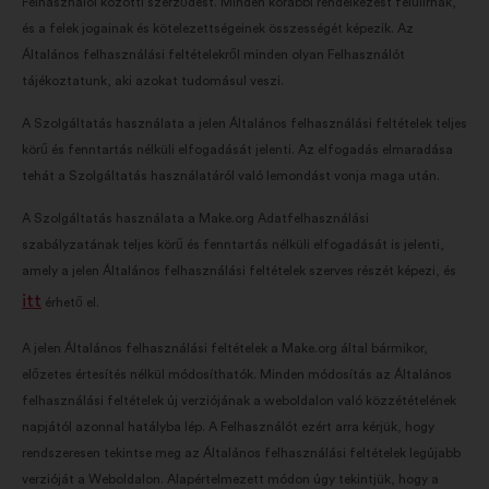
Felhasználói közötti szerződést. Minden korábbi rendelkezést felülírnak,
és a felek jogainak és kötelezettségeinek összességét képezik. Az
Általános felhasználási feltételekről minden olyan Felhasználót
tájékoztatunk, aki azokat tudomásul veszi.
A Szolgáltatás használata a jelen Általános felhasználási feltételek teljes
körű és fenntartás nélküli elfogadását jelenti. Az elfogadás elmaradása
tehát a Szolgáltatás használatáról való lemondást vonja maga után.
A Szolgáltatás használata a Make.org Adatfelhasználási
szabályzatának teljes körű és fenntartás nélküli elfogadását is jelenti,
amely a jelen Általános felhasználási feltételek szerves részét képezi, és
itt
érhető el.
A jelen Általános felhasználási feltételek a Make.org által bármikor,
előzetes értesítés nélkül módosíthatók. Minden módosítás az Általános
felhasználási feltételek új verziójának a weboldalon való közzétételének
napjától azonnal hatályba lép. A Felhasználót ezért arra kérjük, hogy
rendszeresen tekintse meg az Általános felhasználási feltételek legújabb
verzióját a Weboldalon. Alapértelmezett módon úgy tekintjük, hogy a