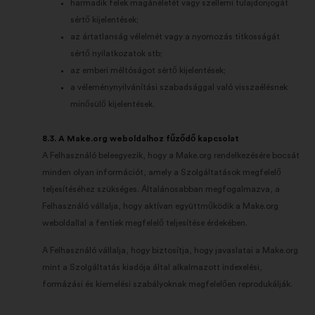
harmadik felek magánéletét vagy szellemi tulajdonjogát
sértő kijelentések;
az ártatlanság vélelmét vagy a nyomozás titkosságát
sértő nyilatkozatok stb;
az emberi méltóságot sértő kijelentések;
a véleménynyilvánítási szabadsággal való visszaélésnek
minősülő kijelentések.
8.3. A Make.org weboldalhoz fűződő kapcsolat
A Felhasználó beleegyezik, hogy a Make.org rendelkezésére bocsát
minden olyan információt, amely a Szolgáltatások megfelelő
teljesítéséhez szükséges. Általánosabban megfogalmazva, a
Felhasználó vállalja, hogy aktívan együttműködik a Make.org
weboldallal a fentiek megfelelő teljesítése érdekében.
A Felhasználó vállalja, hogy biztosítja, hogy javaslatai a Make.org
mint a Szolgáltatás kiadója által alkalmazott indexelési,
formázási és kiemelési szabályoknak megfelelően reprodukálják.