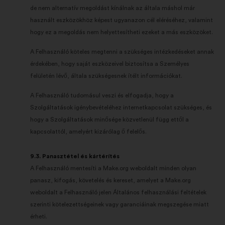
de nem alternatív megoldást kínálnak az általa máshol már
használt eszközökhöz képest ugyanazon cél eléréséhez, valamint
hogy ez a megoldás nem helyettesítheti ezeket a más eszközöket.
A Felhasználó köteles megtenni a szükséges intézkedéseket annak
érdekében, hogy saját eszközeivel biztosítsa a Személyes
felületén lévő, általa szükségesnek ítélt információkat.
A Felhasználó tudomásul veszi és elfogadja, hogy a
Szolgáltatások igénybevételéhez internetkapcsolat szükséges, és
hogy a Szolgáltatások minősége közvetlenül függ ettől a
kapcsolattól, amelyért kizárólag ő felelős.
9.3. Panasztétel és kártérítés
A Felhasználó mentesíti a Make.org weboldalt minden olyan
panasz, kifogás, követelés és kereset, amelyet a Make.org
weboldalt a Felhasználó jelen Általános felhasználási feltételek
szerinti kötelezettségeinek vagy garanciáinak megszegése miatt
érheti.