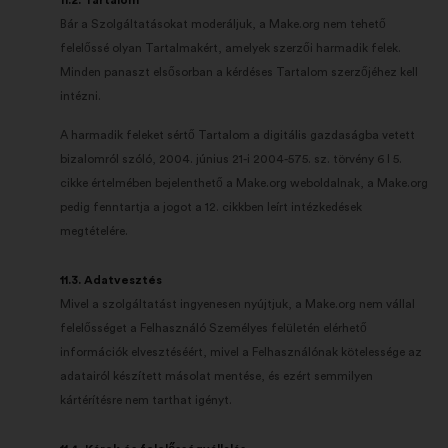
11.2. Tartalom
Bár a Szolgáltatásokat moderáljuk, a Make.org nem tehető
felelőssé olyan Tartalmakért, amelyek szerzői harmadik felek.
Minden panaszt elsősorban a kérdéses Tartalom szerzőjéhez kell
intézni.
A harmadik feleket sértő Tartalom a digitális gazdaságba vetett
bizalomról szóló, 2004. június 21-i 2004-575. sz. törvény 6 I 5.
cikke értelmében bejelenthető a Make.org weboldalnak, a Make.org
pedig fenntartja a jogot a 12. cikkben leírt intézkedések
megtételére.
11.3. Adatvesztés
Mivel a szolgáltatást ingyenesen nyújtjuk, a Make.org nem vállal
felelősséget a Felhasználó Személyes felületén elérhető
információk elvesztéséért, mivel a Felhasználónak kötelessége az
adatairól készített másolat mentése, és ezért semmilyen
kártérítésre nem tarthat igényt.