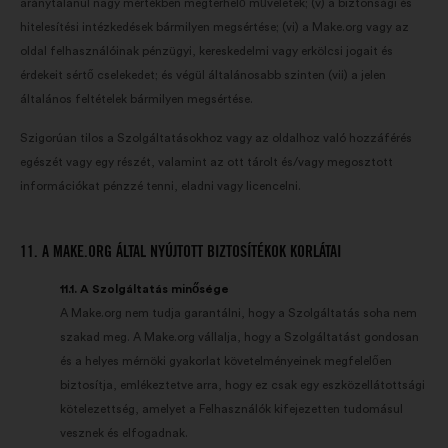
aránytalanul nagy mértékben megterhelő műveletek; (v) a biztonsági és
hitelesítési intézkedések bármilyen megsértése; (vi) a Make.org vagy az
oldal felhasználóinak pénzügyi, kereskedelmi vagy erkölcsi jogait és
érdekeit sértő cselekedet; és végül általánosabb szinten (vii) a jelen
általános feltételek bármilyen megsértése.
Szigorúan tilos a Szolgáltatásokhoz vagy az oldalhoz való hozzáférés
egészét vagy egy részét, valamint az ott tárolt és/vagy megosztott
információkat pénzzé tenni, eladni vagy licencelni.
11. A MAKE.ORG ÁLTAL NYÚJTOTT BIZTOSÍTÉKOK KORLÁTAI
11.1. A Szolgáltatás minősége
A Make.org nem tudja garantálni, hogy a Szolgáltatás soha nem
szakad meg. A Make.org vállalja, hogy a Szolgáltatást gondosan
és a helyes mérnöki gyakorlat követelményeinek megfelelően
biztosítja, emlékeztetve arra, hogy ez csak egy eszközellátottsági
kötelezettség, amelyet a Felhasználók kifejezetten tudomásul
vesznek és elfogadnak.