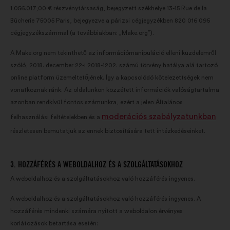
1.056.017,00·€ részvénytársaság, bejegyzett székhelye 13-15 Rue de la
Bûcherie 75005 Paris, bejegyezve a párizsi cégjegyzékben 820 016 095
cégjegyzékszámmal (a továbbiakban: „Make.org”).
A Make.org nem tekinthető az információmanipuláció elleni küzdelemről
szóló, 2018. december 22-i 2018-1202. számú törvény hatálya alá tartozó
online platform üzemeltetőjének. Így a kapcsolódó kötelezettségek nem
vonatkoznak ránk. Az oldalunkon közzétett információk valóságtartalma
azonban rendkívül fontos számunkra, ezért a jelen Általános
moderációs szabályzatunkban
felhasználási feltételekben és a
részletesen bemutatjuk az ennek biztosítására tett intézkedéseinket.
3. HOZZÁFÉRÉS A WEBOLDALHOZ ÉS A SZOLGÁLTATÁSOKHOZ
A weboldalhoz és a szolgáltatásokhoz való hozzáférés ingyenes.
A weboldalhoz és a szolgáltatásokhoz való hozzáférés ingyenes. A
hozzáférés mindenki számára nyitott a weboldalon érvényes
korlátozások betartása esetén: