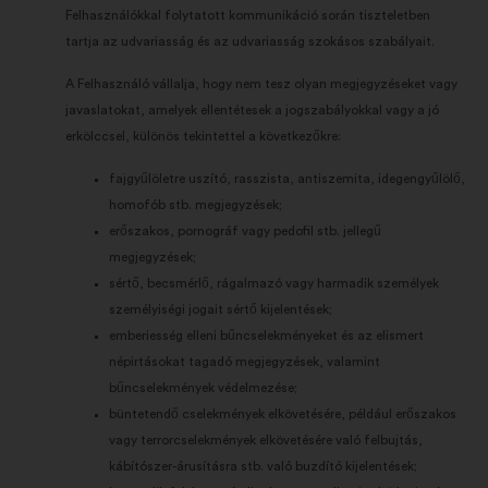
Felhasználókkal folytatott kommunikáció során tiszteletben
tartja az udvariasság és az udvariasság szokásos szabályait.
A Felhasználó vállalja, hogy nem tesz olyan megjegyzéseket vagy
javaslatokat, amelyek ellentétesek a jogszabályokkal vagy a jó
erkölccsel, különös tekintettel a következőkre:
fajgyűlöletre uszító, rasszista, antiszemita, idegengyűlölő,
homofób stb. megjegyzések;
erőszakos, pornográf vagy pedofil stb. jellegű
megjegyzések;
sértő, becsmérlő, rágalmazó vagy harmadik személyek
személyiségi jogait sértő kijelentések;
emberiesség elleni bűncselekményeket és az elismert
népirtásokat tagadó megjegyzések, valamint
bűncselekmények védelmezése;
büntetendő cselekmények elkövetésére, például erőszakos
vagy terrorcselekmények elkövetésére való felbujtás,
kábítószer-árusításra stb. való buzdító kijelentések;