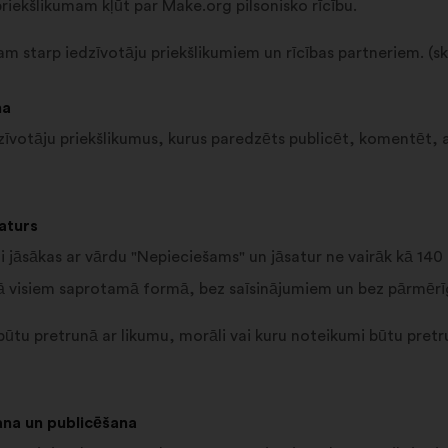
 priekšlikumam kļūt par Make.org pilsonisko rīcību.
 starp iedzīvotāju priekšlikumiem un rīcības partneriem. (ska
na
edzīvotāju priekšlikumus, kurus paredzēts publicēt, komentēt, a
aturs
 jāsākas ar vārdu "Nepieciešams" un jāsatur ne vairāk kā 140
 visiem saprotamā formā, bez saīsinājumiem un bez pārmērīga
ūtu pretrunā ar likumu, morāli vai kuru noteikumi būtu pretr
ana un publicēšana