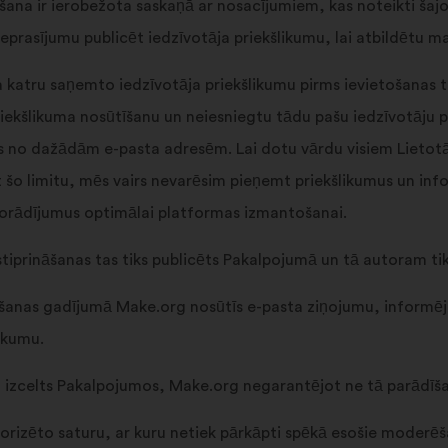
ēšana ir ierobežota saskaņā ar nosacījumiem, kas noteikti ša
prasījumu publicēt iedzīvotāja priekšlikumu, lai atbildētu m
tru saņemto iedzīvotāja priekšlikumu pirms ievietošanas tiešs
iekšlikuma nosūtīšanu un neiesniegtu tādu pašu iedzīvotāju p
s no dažādām e-pasta adresēm. Lai dotu vārdu visiem Lietotāj
t šo limitu, mēs vairs nevarēsim pieņemt priekšlikumus un inf
 norādījumus optimālai platformas izmantošanai.
stiprināšanas tas tiks publicēts Pakalpojumā un tā autoram ti
dīšanas gadījumā Make.org nosūtīs e-pasta ziņojumu, informēj
likumu.
t izcelts Pakalpojumos, Make.org negarantējot ne tā parādīša
rizēto saturu, ar kuru netiek pārkāpti spēkā esošie moderē