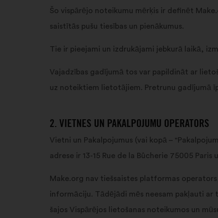
Šo vispārējo noteikumu mērķis ir definēt Make.
saistītās pušu tiesības un pienākumus.
Tie ir pieejami un izdrukājami jebkurā laikā, iz
Vajadzības gadījumā tos var papildināt ar lie
uz noteiktiem lietotājiem. Pretrunu gadījumā 
2. VIETNES UN PAKALPOJUMU OPERATORS
Vietni un Pakalpojumus (vai kopā – "Pakalpojumu
adrese ir 13-15 Rue de la Bûcherie 75005 Paris
Make.org nav tiešsaistes platformas operators,
informāciju. Tādējādi mēs neesam pakļauti ar 
šajos Vispārējos lietošanas noteikumos un mūs