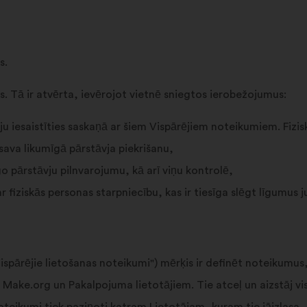
s.
. Tā ir atvērta, ievērojot vietnē sniegtos ierobežojumus:
pēju iesaistīties saskaņā ar šiem Vispārējiem noteikumiem. Fizis
sava likumīgā pārstāvja piekrišanu,
 pārstāvju pilnvarojumu, kā arī viņu kontrolē,
 ar fiziskās personas starpniecību, kas ir tiesīga slēgt līgumu
pārējie lietošanas noteikumi") mērķis ir definēt noteikumus, 
Make.org un Pakalpojuma lietotājiem. Tie atceļ un aizstāj vi