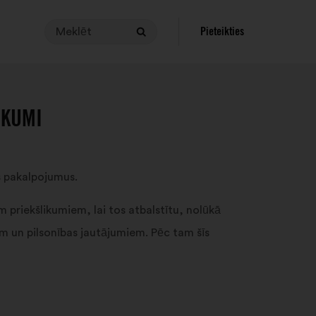
Meklēt
Lai
Pieteikties
Meklēt
veiktu
meklēšanu,
vaicājumam
jābūt
IKUMI
no
3
līdz
140 rakstzīmēm
s pakalpojumus.
garam.
Ievadiet
em priekšlikumiem, lai tos atbalstītu, nolūkā
to
m un pilsonības jautājumiem. Pēc tam šīs
meklēšanas
laukā,
tad
noklikšķiniet
uz