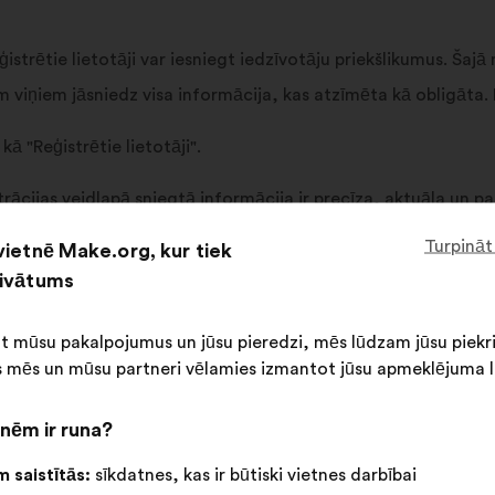
reģistrētie lietotāji var iesniegt iedzīvotāju priekšlikumus. Šajā
viņiem jāsniedz visa informācija, kas atzīmēta kā obligāta. N
 kā "Reģistrētie lietotāji".
strācijas veidlapā sniegtā informācija ir precīza, aktuāla un p
Turpināt
vietnē Make.org, kur tiek
 šo informāciju savā personiskajā telpā, sazinoties ar Make.o
rivātums
rīt, ka viņa Konta izveides vai atjaunināšanas nolūkos ievadītā
aistības, tiklīdz tā ir apstiprināta.
ot mūsu pakalpojumus un jūsu pieredzi, mēs lūdzam jūsu piekr
 mēs un mūsu partneri vēlamies izmantot jūsu apmeklējuma l
nēm ir runa?
turpmāk "Konts") atvēršanas, kas nodrošina piekļuvi personisk
mā un atbilstošiem tehniskiem līdzekļiem, kurus Make.org uzs
 saistītās:
sīkdatnes, kas ir būtiski vietnes darbībai