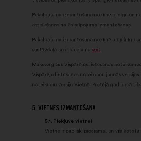
tiesības un pienākumus. Vispārīgie lietošanas n
Pakalpojuma izmantošana nozīmē pilnīgu un ne
atteikšanos no Pakalpojuma izmantošanas.
Pakalpojuma izmantošana nozīmē arī pilnīgu un
sastāvdaļa un ir pieejama
šeit
.
Make.org šos Vispārējos lietošanas noteikumus 
Vispārējo lietošanas noteikumu jaunās versijas i
noteikumu versiju Vietnē. Pretējā gadījumā tiks
5. VIETNES IZMANTOŠANA
5.1. Piekļuve vietnei
Vietne ir publiski pieejama, un visi lietot