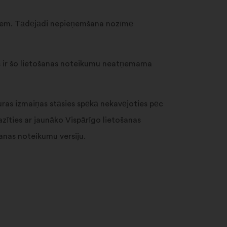
miem. Tādējādi nepieņemšana nozīmē
as ir šo lietošanas noteikumu neatņemama
uras izmaiņas stāsies spēkā nekavējoties pēc
azīties ar jaunāko Vispārīgo lietošanas
anas noteikumu versiju.