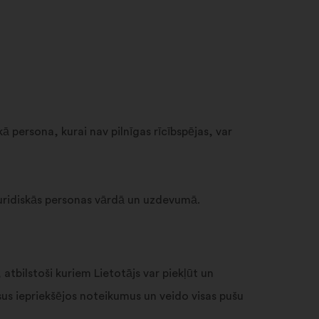
kā persona, kurai nav pilnīgas rīcībspējas, var
s juridiskās personas vārdā un uzdevumā.
atbilstoši kuriem Lietotājs var piekļūt un
sus iepriekšējos noteikumus un veido visas pušu