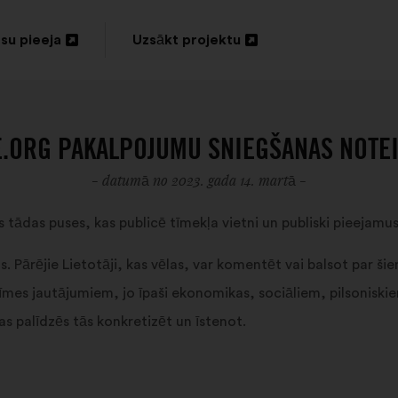
su pieeja
Uzsākt projektu
vērt
Atvērt
unā
jaunā
nē
cilnē
.ORG PAKALPOJUMU SNIEGŠANAS NOTE
- datumā no 2023. gada 14. martā -
 tādas puses, kas publicē tīmekļa vietni un publiski pieejamu
s. Pārējie Lietotāji, kas vēlas, var komentēt vai balsot par ši
mes jautājumiem, jo īpaši ekonomikas, sociāliem, pilsoniskie
 palīdzēs tās konkretizēt un īstenot.