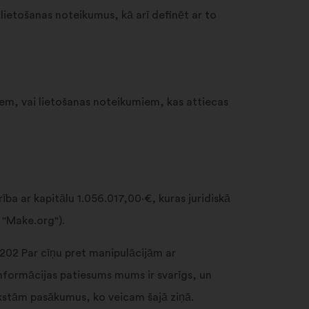
pogas
ietošanas noteikumus, kā arī definēt ar to
"Meklēt".
em, vai lietošanas noteikumiem, kas attiecas
ba ar kapitālu 1.056.017,00·€, kuras juridiskā
 "Make.org").
1202 Par cīņu pret manipulācijām ar
nformācijas patiesums mums ir svarīgs, un
kstām pasākumus, ko veicam šajā ziņā.