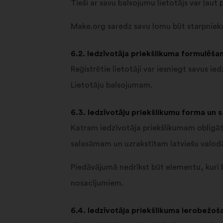
Tieši ar savu balsojumu lietotājs var ļaut
Make.org saredz savu lomu būt starpniekam
6.2. Iedzīvotāja priekšlikuma formulēša
Reģistrētie lietotāji var iesniegt savus i
Lietotāju balsojumam.
6.3. Iedzīvotāju priekšlikumu forma un s
Katram iedzīvotāja priekšlikumam obligāti
salasāmam un uzrakstītam latviešu valodā
Piedāvājumā nedrīkst būt elementu, kuri b
nosacījumiem.
6.4. Iedzīvotāja priekšlikuma ierobežoš