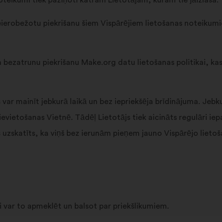
oteikumi tiek paziņoti katram Lietotājam, kuram tie jāizlasa.
ierobežotu piekrišanu šiem Vispārējiem lietošanas noteiku
 bezatrunu piekrišanu Make.org datu lietošanas politikai, k
var mainīt jebkurā laikā un bez iepriekšēja brīdinājuma. Jebk
evietošanas Vietnē. Tādēļ Lietotājs tiek aicināts regulāri iep
 uzskatīts, ka viņš bez ierunām pieņem jauno Vispārējo lietoš
āji var to apmeklēt un balsot par priekšlikumiem.