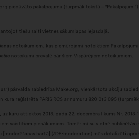
org piedāvāto pakalpojumu (turpmāk tekstā – "Pakalpojumi") l
mantojot tiešu saiti vietnes sākumlapas lejasdaļā.
tošanas noteikumiem, kas piemērojami noteiktiem Pakalpojumi
īpašie noteikumi prevalē pār šiem Vispārējiem noteikumiem.
s") pārvalda sabiedrība Make.org, vienkāršota akciju sabiedrī
 un kura reģistrēta PARIS RCS ar numuru 820 016 095 (turpmāk
 uz kuru attiektos 2018. gada 22. decembra likums Nr. 2018-
tiem saistītiem pienākumiem. Tomēr mūsu vietnē publicētās i
u [moderēšanas hartā] (/DE/moderation) mēs detalizēti apra