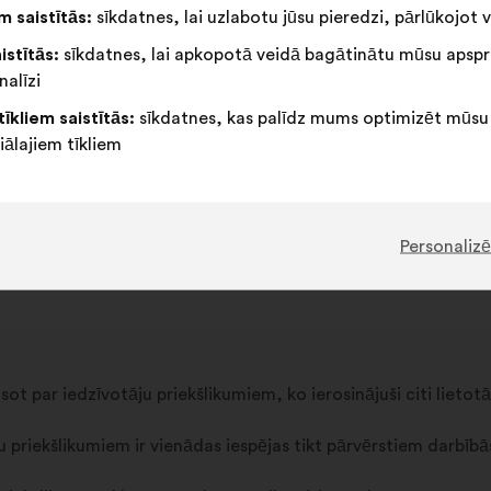
 saistītās:
sīkdatnes, lai uzlabotu jūsu pieredzi, pārlūkojot v
istītās:
sīkdatnes, lai apkopotā veidā bagātinātu mūsu apspr
sonīgajai telpai jebkurā laikā pēc identifikācijas, izmantojot sa
nalīzi
s izmantot tikai personiskām vajadzībām un neļaut nevienai t
tīkliem saistītās:
sīkdatnes, kas palīdz mums optimizēt mūsu
iālajiem tīkliem
pilnu atbildību.
īgi par sava lietotājvārda un paroles konfidencialitātes saglab
r izmantots bez viņu ziņas. Viņi atzīst Make.org tiesības šādo
Personalizē
t par iedzīvotāju priekšlikumiem, ko ierosinājuši citi lietotāj
 priekšlikumiem ir vienādas iespējas tikt pārvērstiem darbībā