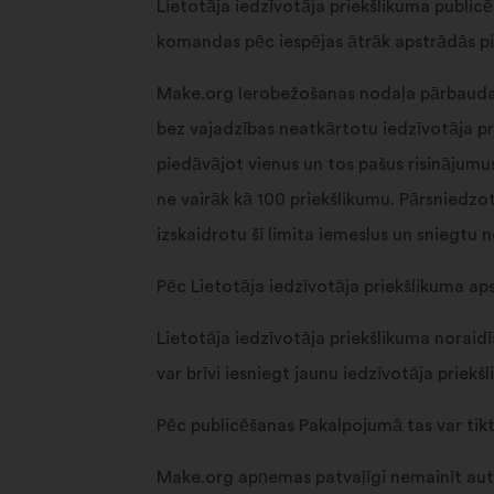
Lietotāja iedzīvotāja priekšlikuma public
komandas pēc iespējas ātrāk apstrādās pie
Make.org Ierobežošanas nodaļa pārbauda ka
bez vajadzības neatkārtotu iedzīvotāja pr
piedāvājot vienus un tos pašus risinājumu
ne vairāk kā 100 priekšlikumu. Pārsniedzo
izskaidrotu šī limita iemeslus un sniegtu
Pēc Lietotāja iedzīvotāja priekšlikuma ap
Lietotāja iedzīvotāja priekšlikuma norai
var brīvi iesniegt jaunu iedzīvotāja priekš
Pēc publicēšanas Pakalpojumā tas var tik
Make.org apņemas patvaļīgi nemainīt auto