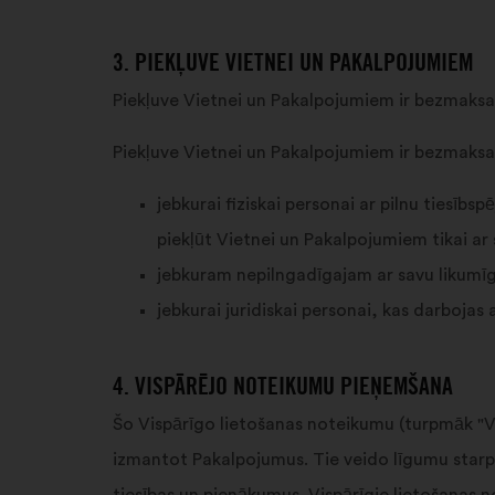
3. PIEKĻUVE VIETNEI UN PAKALPOJUMIEM
Piekļuve Vietnei un Pakalpojumiem ir bezmaksa
Piekļuve Vietnei un Pakalpojumiem ir bezmaksas
jebkurai fiziskai personai ar pilnu tiesībs
piekļūt Vietnei un Pakalpojumiem tikai ar 
jebkuram nepilngadīgajam ar savu likumīgo
jebkurai juridiskai personai, kas darbojas
4. VISPĀRĒJO NOTEIKUMU PIEŅEMŠANA
Šo Vispārīgo lietošanas noteikumu (turpmāk "Vis
izmantot Pakalpojumus. Tie veido līgumu starp 