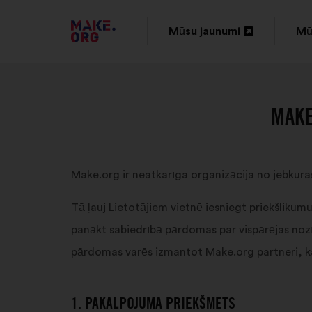
DOTIES
Mūsu jaunumi
Mū
Atvērt
At
UZ
jaunā
ja
VIETNES
cilnē
cil
MAKE.ORG
MAKE
SĀKUMLAPU
Make.org ir neatkarīga organizācija no jebkuras
Tā ļauj Lietotājiem vietnē iesniegt priekšlikumu
panākt sabiedrībā pārdomas par vispārējas nozī
pārdomas varēs izmantot Make.org partneri, kas
1. PAKALPOJUMA PRIEKŠMETS