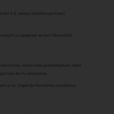
tiet 6.8. sadaļu Darbības partneri)
nalizēt un apspriest un kuri tiks nodoti
 rakstzīmes. Iedzīvotāja priekšlikumam jābūt
s lielo burtu lietošanas.
unā ar šo Vispārējo lietošanas noteikumu