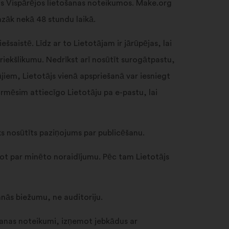
jos Vispārējos lietošanas noteikumos. Make.org
azāk nekā 48 stundu laikā.
aistē. Līdz ar to Lietotājam ir jārūpējas, lai
riekšlikumu. Nedrīkst arī nosūtīt surogātpastu,
iem, Lietotājs vienā apspriešanā var iesniegt
ormēsim attiecīgo Lietotāju pa e-pastu, lai
ks nosūtīts paziņojums par publicēšanu.
ot par minēto noraidījumu. Pēc tam Lietotājs
nās biežumu, ne auditoriju.
šanas noteikumi, izņemot jebkādus ar