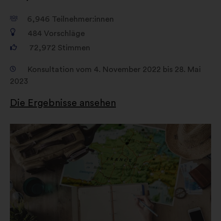
6,946
Teilnehmer:innen
484
Vorschläge
72,972
Stimmen
Konsultation vom 4. November 2022 bis 28. Mai
2023
Die Ergebnisse ansehen
In
einem
neuen
Reiter
öffnen