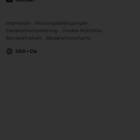
Kontakt
neuen
Reiter
öffnen
Impressum
Nutzungsbedingungen
Datenschutzerklärung
Cookie-Richtlinie
Barrierefreiheit
Moderationscharta
USA
De
•