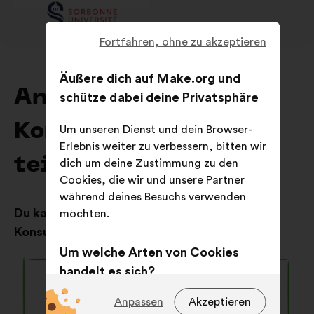
Fortfahren, ohne zu akzeptieren
Äußere dich auf Make.org und
An laufenden
schütze dabei deine Privatsphäre
Konsultationen
Um unseren Dienst und dein Browser-
Erlebnis weiter zu verbessern, bitten wir
teilnehmen
dich um deine Zustimmung zu den
Cookies, die wir und unsere Partner
während deines Besuchs verwenden
Du kannst auch die Ergebnisse früherer
möchten.
Konsultationen einsehen
Um welche Arten von Cookies
handelt es sich?
Technische Cookies:
Diese
Anpassen
Akzeptieren