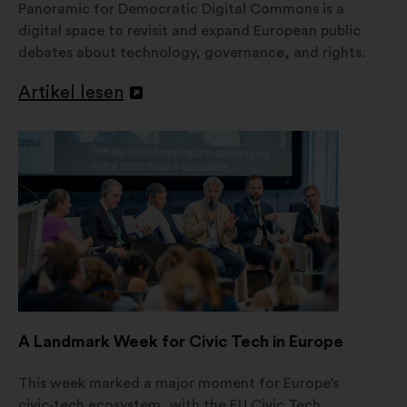
Panoramic for Democratic Digital Commons is a
digital space to revisit and expand European public
debates about technology, governance, and rights.
Artikel lesen
In
einem
neuen
Reiter
öffnen
A Landmark Week for Civic Tech in Europe
This week marked a major moment for Europe’s
civic‑tech ecosystem, with the EU Civic Tech