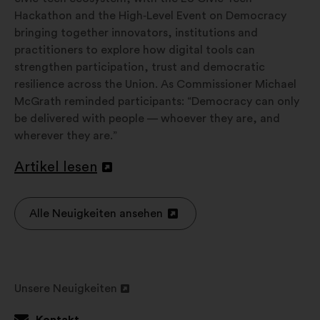
Hackathon and the High‑Level Event on Democracy
bringing together innovators, institutions and
practitioners to explore how digital tools can
strengthen participation, trust and democratic
resilience across the Union. As Commissioner Michael
McGrath reminded participants: “Democracy can only
be delivered with people — whoever they are, and
wherever they are.”
Artikel lesen
In
einem
neuen
Alle Neuigkeiten ansehen
In
Reiter
einem
öffnen
neuen
Reiter
Unsere Neuigkeiten
öffnen
In
einem