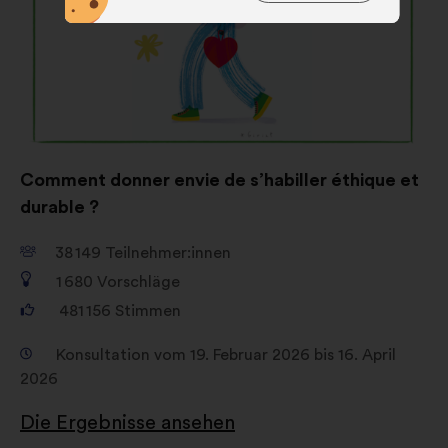
Cookies sind für die
ordnungsgemäße Funktionsweise
der Website unbedingt
erforderlich.
Präferenz-Cookies:
Diese Cookies
werden verwendet, um dein
Browser-Erlebnis auf Make.org zu
Comment donner envie de s’habiller éthique et
verbessern.
durable ?
Statistik-Cookies:
Diese Cookies
dienen dazu, die Analyse unserer
38 149
Teilnehmer:innen
Konsultationen mit gebündelten
1 680
Vorschläge
Informationen zu bereichern.
481 156
Stimmen
Social-Media-Cookies:
Diese
Cookies helfen uns, unseren
Konsultation vom 19. Februar 2026 bis 16. April
gesellschaftlichen Beitrag dank der
2026
sozialen Netzwerke zu verstärken.
Die Ergebnisse ansehen