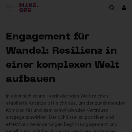
ZUR
Anm
MAKE.ORG
STARTSEITE
Engagement für
GEHEN
Wandel: Resilienz in
einer komplexen Welt
aufbauen
In einer sich schnell verändernden Welt reichen
etablierte Ansätze oft nicht aus, um der zunehmenden
Komplexität und dem schwindenden Vertrauen
entgegenzuwirken. Der Schlüssel zu positiven und
effektiven Veränderungen liegt in Engagement und
Beteiligung. Wir befähigen Bürgerinnen und Bürger,