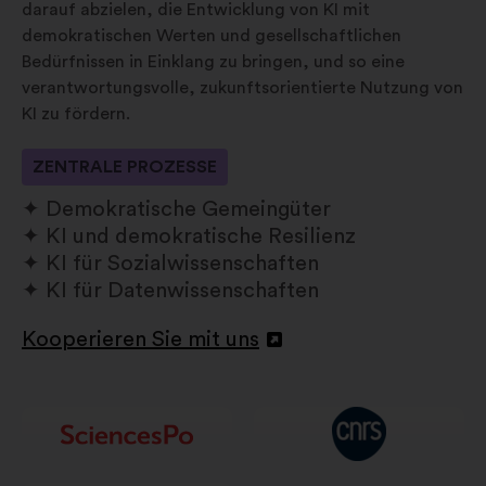
darauf abzielen, die Entwicklung von KI mit
demokratischen Werten und gesellschaftlichen
Bedürfnissen in Einklang zu bringen, und so eine
verantwortungsvolle, zukunftsorientierte Nutzung von
KI zu fördern.
ZENTRALE PROZESSE
Demokratische Gemeingüter
KI und demokratische Resilienz
KI für Sozialwissenschaften
KI für Datenwissenschaften
Kooperieren Sie mit uns
In
einem
neuen
Reiter
öffnen