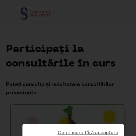
Participați la
consultările în curs
Puteți consulta și rezultatele consultărilor
precedente
Continuare fără acceptare