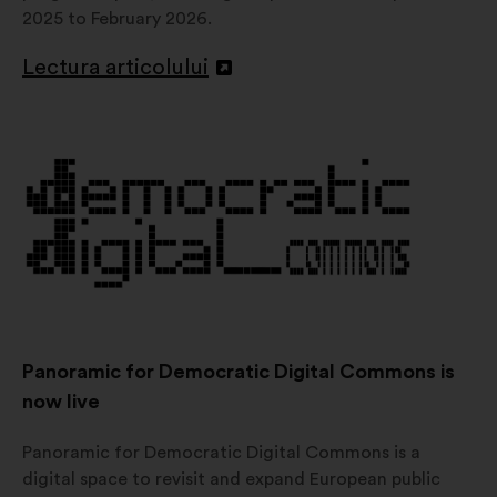
2025 to February 2026.
Lectura articolului
Deschidere
într-
o
filă
nouă
Panoramic for Democratic Digital Commons is
now live
Panoramic for Democratic Digital Commons is a
digital space to revisit and expand European public