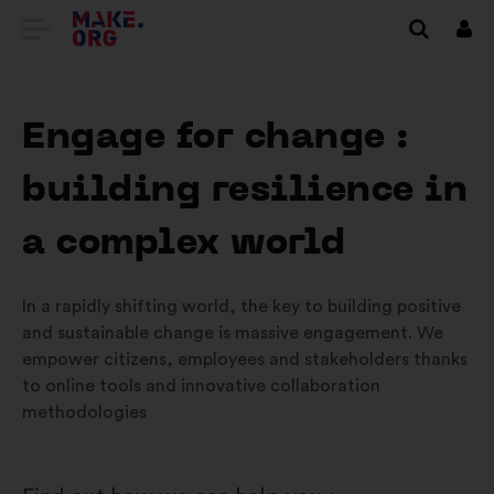
DIRECȚIONARE
Cone
SPRE
PRIMA
Engage for change :
PAGINĂ
building resilience in
A
SITE-
a complex world
ULUI
In a rapidly shifting world, the key to building positive
MAKE.ORG
and sustainable change is massive engagement. We
empower citizens, employees and stakeholders thanks
to online tools and innovative collaboration
methodologies