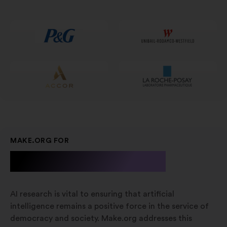
într-
o
filă
nouă
MAKE.ORG FOR
A.I. Research
AI research is vital to ensuring that artificial
intelligence remains a positive force in the service of
democracy and society. Make.org addresses this