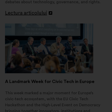
debates about technology, governance, and rights.
Lectura articolului
Deschidere
într-
o
filă
nouă
A Landmark Week for Civic Tech in Europe
This week marked a major moment for Europe’s
civic‑tech ecosystem, with the EU Civic Tech
Hackathon and the High‑Level Event on Democracy
bringing together innovators, institutions and