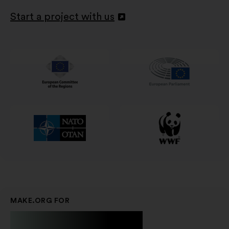
Start a project with us
Deschidere
într-
o
filă
nouă
MAKE.ORG FOR
Businesses