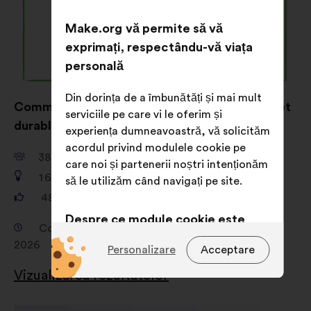
Make.org vă permite să vă
exprimați, respectându-vă viața
personală
Din dorința de a îmbunătăți și mai mult
Comment donner envie de s’habiller éthique et
serviciile pe care vi le oferim și
durable ?
experiența dumneavoastră, vă solicităm
acordul privind modulele cookie pe
38 149
participanți
care noi și partenerii noștri intenționăm
1 680
propuneri
să le utilizăm când navigați pe site.
481 156
voturi
Despre ce module cookie este
Consultare de la 19 februarie 2026 la 16 aprilie
vorba?
2026
Personalizare
Acceptare
Tehnice:
module cookie
Vizualizarea rezultatelor
indispensabile pentru funcționarea
site-ului