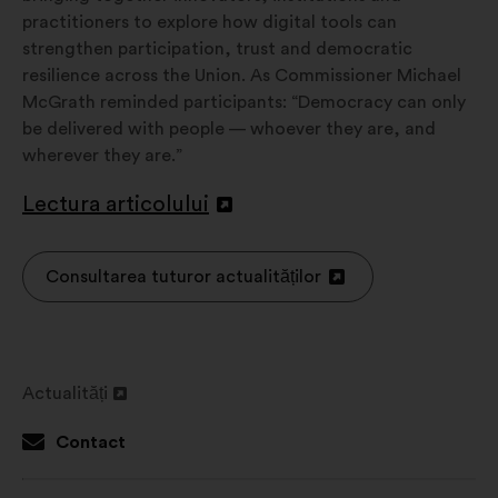
practitioners to explore how digital tools can
strengthen participation, trust and democratic
resilience across the Union. As Commissioner Michael
McGrath reminded participants: “Democracy can only
be delivered with people — whoever they are, and
wherever they are.”
Lectura articolului
Deschidere
într-
o
Consultarea tuturor actualităților
Deschidere
filă
într-
nouă
o
filă
Actualități
nouă
Deschidere
într-
Contact
o
filă