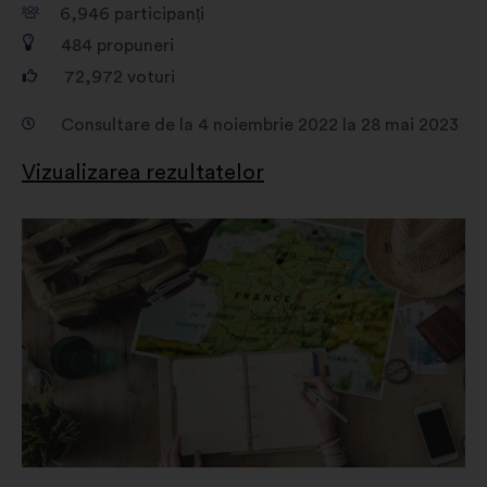
6,946
participanți
484
propuneri
72,972
voturi
Consultare de la 4 noiembrie 2022 la 28 mai 2023
Vizualizarea rezultatelor
Deschidere
într-
o
filă
nouă