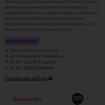
challenge by building specialized platforms to collect
and provide hyper-qualified data tailored to the
unique needs of various research stages. Additionally,
Make.org has established dedicated research
programs focused on aligning AI development with
democratic values and societal needs.
KEY PROCESSES
Democratic Commons
AI-Democratic Resilience
AI for Social Sciences
AI for Data Sciences
Collaborate with us
Deschidere
într-
o
filă
nouă