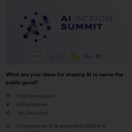
Legate de preferințe:
module
cookie pentru a vă îmbunătăți
experiența când navigați pe site
În scopuri statistice:
module
cookie care contribuie la analiza
consultărilor noastre cetățenești în
mod agregat
Privind rețelele sociale:
module
cookie care ne ajută să ne
What are your ideas for shaping AI to serve the
optimizăm impactul prin
intermediul rețelelor sociale
public good?
11,661
participanți
649
propuneri
121,325
voturi
Consultare de la 18 septembrie 2024 la 4