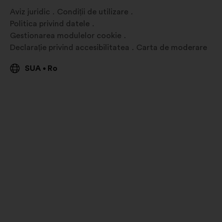
nouă
Aviz juridic
Condiții de utilizare
Politica privind datele
Gestionarea modulelor cookie
Declarație privind accesibilitatea
Carta de moderare
SUA
Ro
•