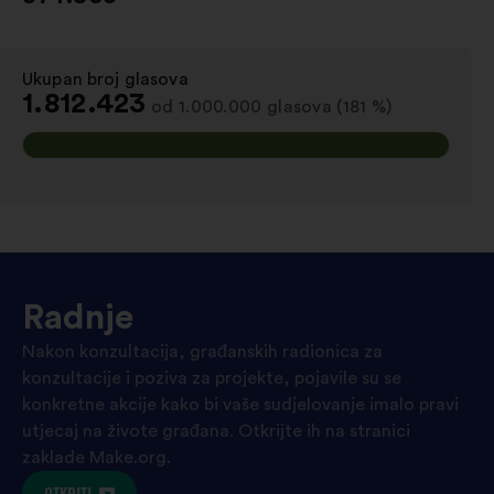
Ukupan broj glasova
:
1.812.423
od 1.000.000 glasova (181 %)
Radnje
Nakon konzultacija, građanskih radionica za
konzultacije i poziva za projekte, pojavile su se
konkretne akcije kako bi vaše sudjelovanje imalo pravi
utjecaj na živote građana. Otkrijte ih na stranici
zaklade Make.org.