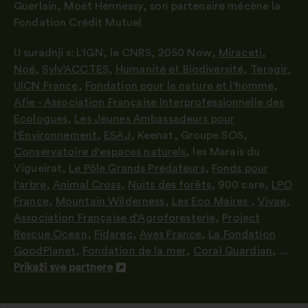
Guerlain, Moët Hennessy
,
son partenaire mécène la
Fondation Crédit Mutuel
U suradnji s:
L'IGN
,
le CNRS
,
2050 Now
,
Miraceti
,
Noé
,
Sylv’ACCTES
,
Humanité et Biodiversité
,
Teragir
,
UICN France
,
Fondation pour la nature et l'homme
,
Afie - Association Française Interprofessionnelle des
Ecologues
,
Les Jeunes Ambassadeurs pour
l'Environnement
,
ESAJ
,
Keenat
,
Groupe SOS
,
Conservatoire d'espaces naturels
,
les Marais du
Vigueirat
,
Le Pôle Grands Prédateurs
,
Fonds pour
l'arbre
,
Animal Cross
,
Nuits des forêts
,
900 care
,
LPO
France
,
Mountain Wilderness
,
Les Eco Maires
,
Vivae
,
Association Française d'Agroforesterie
,
Project
Rescue Ocean
,
Fidarec
,
Aves France
,
La Fondation
GoodPlanet
,
Fondation de la mer
,
Coral Guardian
, ...
Prikaži sve partnere
Otvori
u