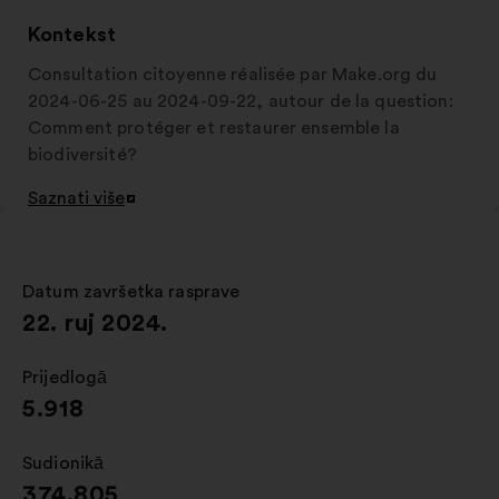
novoj
kartici
Kontekst
Consultation citoyenne réalisée par Make.org du
2024-06-25 au 2024-09-22, autour de la question:
Comment protéger et restaurer ensemble la
biodiversité?
Saznati više
Otvori
u
novoj
kartici
Datum završetka rasprave
:
22. ruj 2024.
Prijedlogā
:
5.918
Sudionikā
:
374.805