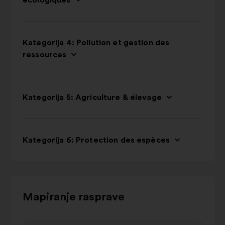
écologiques
Kategorija 4: Pollution et gestion des
ressources
Kategorija 5: Agriculture & élevage
Kategorija 6: Protection des espèces
Upotrijebite
Mapiranje rasprave
upravljačke
tipke,