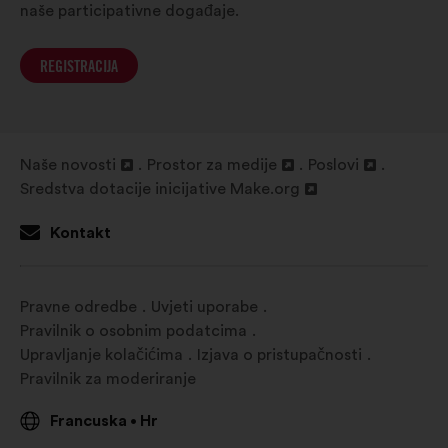
naše participativne događaje.
REGISTRACIJA
Naše novosti
Prostor za medije
Poslovi
Otvori
Otvori
Otvori
Sredstva dotacije inicijative Make.org
u
Otvori
u
u
novoj
u
novoj
novoj
Kontakt
kartici
novoj
kartici
kartici
kartici
Pravne odredbe
Uvjeti uporabe
Pravilnik o osobnim podatcima
Upravljanje kolačićima
Izjava o pristupačnosti
Pravilnik za moderiranje
Francuska
Hr
•