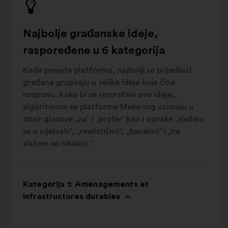
Najbolje građanske ideje,
raspoređene u 6 kategorija
Kada posjete platformu, najbolji se prijedlozi
građana grupiraju u velike ideje koje čine
raspravu. Kako bi se razvrstale ove ideje,
algoritmom se platforme Make.org uzimaju u
obzir glasove „za” i „protiv” kao i oznake „slažem
se u cijelosti”, „realistično”, „banalno” i „ne
slažem se nikako! ”.
Kategorija 1: Aménagements et
infrastructures durables