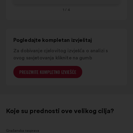
Grand est
10%
8%
Co
Provence-
1
/ 4
alpes-
6%
8%
côte
d'azur
Pogledajte kompletan izvještaj
Za dobivanje cjelovitog izvješća o analizi s
ovog savjetovanja kliknite na gumb
PREUZMITE KOMPLETNO IZVJEŠĆE
Koje su prednosti ove velikog cilja?
Građanska rasprava