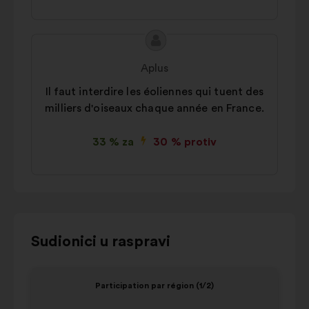
Sadržaj
Prijedlog
prijedloga:
korisnika:
Aplus
Il faut interdire les éoliennes qui tuent des
milliers d'oiseaux chaque année en France.
33 % za
30 % protiv
Upotrijebite
Sudionici u raspravi
upravljačke
tipke,
Element
Eleme
Participation par région (1/2)
strelice
1
2
za
od
od