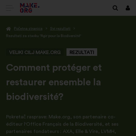
IDI
Prij
NA
Početna stranica
Svi rezultati
POČETNU
Rezultati za stavku "Agir pour la Biodiversité"
STRANICU
VELIKI CILJ MAKE.ORG
REZULTATI
PLATFORME
MAKE.ORG
-
Comment protéger et
restaurer ensemble la
biodiversité?
Pokretač rasprave:
Make.org, son partenaire co-
éditeur l'Office Français de la Biodiversité
,
et ses
partenaires fondateurs : AXA
,
Elle & Vire
,
LVMH,