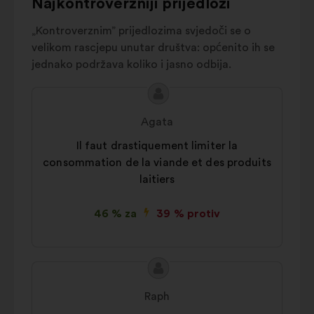
Najkontroverzniji prijedlozi
animal
Statistički:
kolačići kojima se
skupno obogaćuje analiza naših
„Kontroverznim” prijedlozima svjedoči se o
građanskih rasprava
velikom rascjepu unutar društva: općenito ih se
jednako podržava koliko i jasno odbija.
Društvene mreže:
kolačići kojima
lakše optimiziramo naš utjecaj
Sadržaj
Prijedlog
putem društvenih mreža
prijedloga:
korisnika:
Agata
Il faut drastiquement limiter la
consommation de la viande et des produits
laitiers
46 % za
39 % protiv
Sadržaj
Prijedlog
prijedloga:
korisnika:
Raph