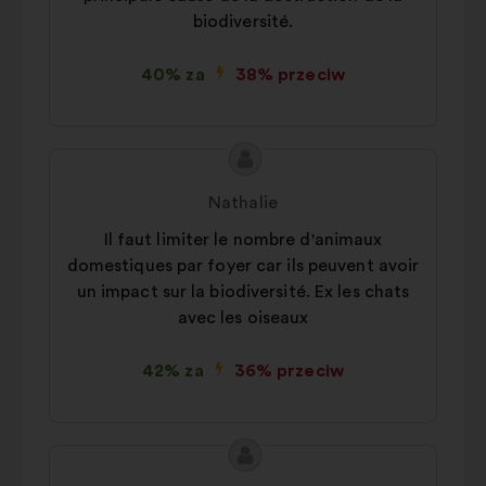
biodiversité.
40% za
38% przeciw
Treść
Propozycja:
propozycji:
Nathalie
Il faut limiter le nombre d'animaux
domestiques par foyer car ils peuvent avoir
un impact sur la biodiversité. Ex les chats
avec les oiseaux
42% za
36% przeciw
Treść
Propozycja:
propozycji: