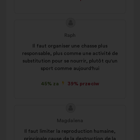
Treść
Propozycja:
propozycji:
Raph
Il faut organiser une chasse plus
responsable, plus comme une activité de
substitution pour se nourrir, plutôt qu'un
sport comme aujourd'hui
45% za
39% przeciw
Treść
Propozycja:
propozycji:
Magdalena
Il faut limiter la reproduction humaine,
principale cause de la destruction de la