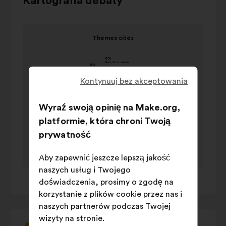
Kartografia debaty
przycisków
sterujących,
Element
strzałek
Thèmes cités
1
„w
Thèmes cités
na
lewo”
wartość
1
i
Nazwa
w
Kontynuuj bez akceptowania
„w
procent
prawo”
Végétalisation
31%
Wyraź swoją opinię na Make.org,
lub
Education et
tabulatora
14%
platformie, która chroni Twoją
sensibilisation
na
prywatność
Agriculture
14%
klawiaturze,
Régulation
aby
Aby zapewnić jeszcze lepszą jakość
11%
des espèces
przejrzeć
naszych usług i Twojego
1
/ 1
treść
Modèle
doświadczenia, prosimy o zgodę na
7%
poniższej
économique
korzystanie z plików cookie przez nas i
karuzeli.
naszych partnerów podczas Twojej
Gestion de
6%
wizyty na stronie.
l'eau