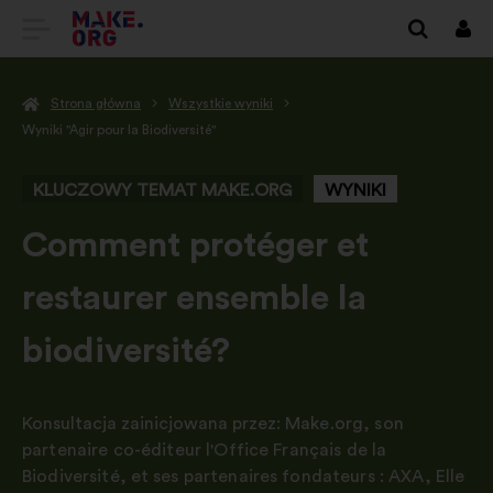
IDŹ
Zalo
się
DO
Strona główna
Wszystkie wyniki
STRONY
Wyniki "Agir pour la Biodiversité"
GŁÓWNEJ
KLUCZOWY TEMAT MAKE.ORG
WYNIKI
MAKE.ORG
-
Comment protéger et
restaurer ensemble la
biodiversité?
Konsultacja zainicjowana przez:
Make.org, son
partenaire co-éditeur l'Office Français de la
Biodiversité
,
et ses partenaires fondateurs : AXA
,
Elle