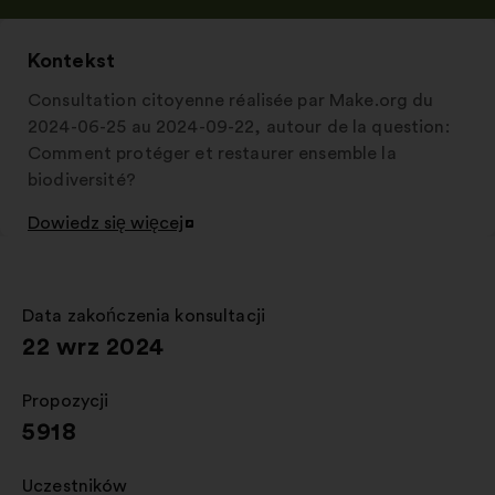
w
nowej
zakładce
Kontekst
Consultation citoyenne réalisée par Make.org du
2024-06-25 au 2024-09-22, autour de la question:
Comment protéger et restaurer ensemble la
biodiversité?
Dowiedz się więcej
Otwieranie
w
nowej
zakładce
Data zakończenia konsultacji
:
22 wrz 2024
Propozycji
:
5918
Uczestników
: