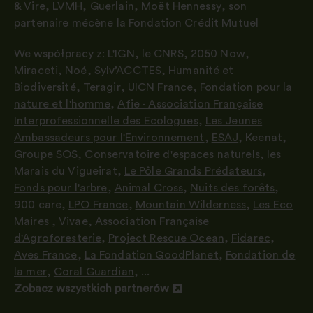
& Vire
,
LVMH, Guerlain, Moët Hennessy
,
son
partenaire mécène la Fondation Crédit Mutuel
We współpracy z:
L'IGN
,
le CNRS
,
2050 Now
,
Miraceti
,
Noé
,
Sylv’ACCTES
,
Humanité et
Biodiversité
,
Teragir
,
UICN France
,
Fondation pour la
nature et l'homme
,
Afie - Association Française
Interprofessionnelle des Ecologues
,
Les Jeunes
Ambassadeurs pour l'Environnement
,
ESAJ
,
Keenat
,
Groupe SOS
,
Conservatoire d'espaces naturels
,
les
Marais du Vigueirat
,
Le Pôle Grands Prédateurs
,
Fonds pour l'arbre
,
Animal Cross
,
Nuits des forêts
,
900 care
,
LPO France
,
Mountain Wilderness
,
Les Eco
Maires
,
Vivae
,
Association Française
d'Agroforesterie
,
Project Rescue Ocean
,
Fidarec
,
Aves France
,
La Fondation GoodPlanet
,
Fondation de
la mer
,
Coral Guardian
, ...
Zobacz wszystkich partnerów
Otwieranie