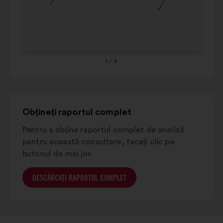
6%
9%
france
de
Ou
mai
Grand est
10%
8%
Co
jos.
Provence-
alpes-
6%
8%
côte
1
/ 4
d'azur
Obțineți raportul complet
Pentru a obține raportul complet de analiză
pentru această consultare, faceți clic pe
butonul de mai jos
DESCĂRCAȚI RAPORTUL COMPLET