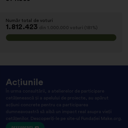
Număr total de voturi
:
1.812.423
din 1.000.000 voturi (181%)
Acțiunile
În urma consultării, a atelierelor de participare
cetățenească și a apelului de proiecte, au apărut
acțiuni concrete pentru ca participarea
dumneavoastră să aibă un impact real asupra vieții
cetățenilor. Descoperiți-le pe site-ul Fundației Make.org.