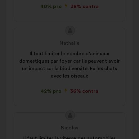
40% pro
38% contra
Conținutul
Propunere
propunerii:
făcută
Nathalie
de:
Il faut limiter le nombre d'animaux
domestiques par foyer car ils peuvent avoir
un impact sur la biodiversité. Ex les chats
avec les oiseaux
42% pro
36% contra
Conținutul
Propunere
propunerii:
făcută
Nicolas
de:
Il faut limiter la vitesse des automobiles