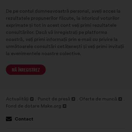
De pe contul dumneavoastră personal, aveți acces la
rezultatele propunerilor făcute, la istoricul voturilor
exprimate și tot în acest cont veți primi rezultatele
consultărilor. Dacă vă înregistrați pe platforma
noastră, veți primi informații prin e-mail cu privire la
următoarele consultări cetățenești și veți primi invitații
la evenimentele noastre colective.
MĂ ÎNREGISTREZ
Actualități
Punct de presă
Oferte de muncă
Deschidere
Deschidere
Deschidere
Fond de dotare Make.org
într-
Deschidere
într-
într-
o
într-
o
o
Contact
filă
o
filă
filă
nouă
filă
nouă
nouă