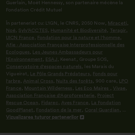
Guerlain, Moët Hennessy
,
son partenaire mécène la
Fondation Crédit Mutuel
În parteneriat cu:
L'IGN
,
le CNRS
,
2050 Now
,
Miraceti
,
Noé
,
Sylv’ACCTES
,
Humanité et Biodiversité
,
Teragir
,
UICN France
,
Fondation pour la nature et l'homme
,
Afie - Association Française Interprofessionnelle des
Ecologues
,
Les Jeunes Ambassadeurs pour
l'Environnement
,
ESAJ
,
Keenat
,
Groupe SOS
,
Conservatoire d'espaces naturels
,
les Marais du
Vigueirat
,
Le Pôle Grands Prédateurs
,
Fonds pour
l'arbre
,
Animal Cross
,
Nuits des forêts
,
900 care
,
LPO
France
,
Mountain Wilderness
,
Les Eco Maires
,
Vivae
,
Association Française d'Agroforesterie
,
Project
Rescue Ocean
,
Fidarec
,
Aves France
,
La Fondation
GoodPlanet
,
Fondation de la mer
,
Coral Guardian
, ...
Vizualizarea tuturor partenerilor
Deschidere
într-