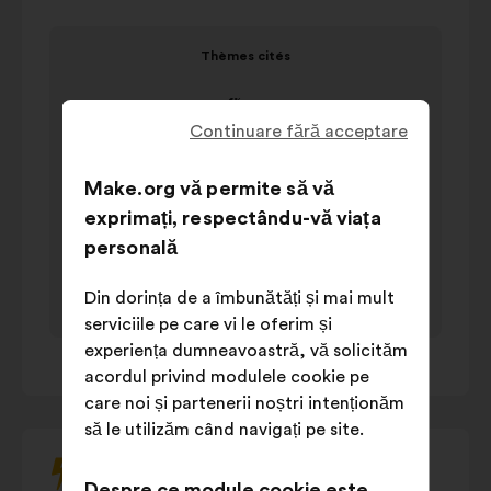
de
Elementul
comandă,
Thèmes cités
1
săgețile
Thèmes cités
din
"stânga"
valoare în
1
Nume
și
Continuare fără acceptare
procentaj
"dreapta"
Végétalisation
31%
sau
Make.org vă permite să vă
Education et
tasta
14%
exprimați, respectându-vă viața
sensibilisation
tab
personală
Agriculture
14%
de
Régulation
pe
11%
Din dorința de a îmbunătăți și mai mult
des espèces
tastatură
serviciile pe care vi le oferim și
pentru
Modèle
experiența dumneavoastră, vă solicităm
7%
1
/ 1
a
économique
acordul privind modulele cookie pe
interacționa
Gestion de
care noi și partenerii noștri intenționăm
6%
cu
l'eau
să le utilizăm când navigați pe site.
opțiunile
Bien-être
6%
multiple
animal
Despre ce module cookie este