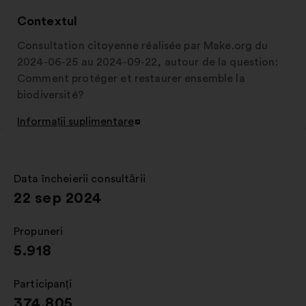
o
filă
Contextul
nouă
Consultation citoyenne réalisée par Make.org du
2024-06-25 au 2024-09-22, autour de la question:
Comment protéger et restaurer ensemble la
biodiversité?
Informații suplimentare
Deschidere
într-
o
filă
Data încheierii consultării
:
nouă
22 sep 2024
Propuneri
:
5.918
Participanți
:
374.805