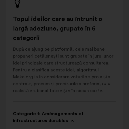
Topul ideilor care au întrunit o
largă adeziune, grupate în 6
categorii
După ce ajung pe platformă, cele mai bune
propuneri cetățenești sunt grupate în jurul unor
idei principale care structurează consultarea.
Pentru a clasifica aceste idei, algoritmul
Make.org ia în considerare voturile « pro » și «
contra », precum și precizările « preferință » «
realistă » « banalitate » și « în niciun caz! ».
Categorie 1: Aménagements et
infrastructures durables