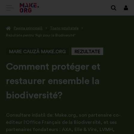
DIRECȚIONARE
Cone
SPRE
Pagina principală
Toate rezultatele
PRIMA
Rezultate pentru "Agir pour la Biodiversité"
PAGINĂ
MARE CAUZĂ MAKE.ORG
REZULTATE
A
SITE-
-
Comment protéger et
ULUI
restaurer ensemble la
MAKE.ORG
biodiversité?
Consultare ințiată de:
Make.org, son partenaire co-
éditeur l'Office Français de la Biodiversité
,
et ses
partenaires fondateurs : AXA
,
Elle & Vire
,
LVMH,