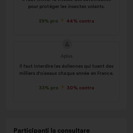
pour protéger les insectes volants.
29% pro
44% contra
Conținutul
Propunere
propunerii:
făcută
Aplus
de:
Il faut interdire les éoliennes qui tuent des
milliers d'oiseaux chaque année en France.
33% pro
30% contra
Utilizați
Participanți la consultare