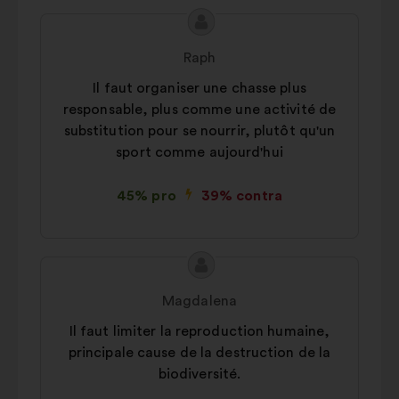
Conținutul
Propunere
propunerii:
făcută
Raph
de:
Il faut organiser une chasse plus
responsable, plus comme une activité de
substitution pour se nourrir, plutôt qu'un
sport comme aujourd'hui
45% pro
39% contra
Conținutul
Propunere
propunerii:
făcută
Magdalena
de:
Il faut limiter la reproduction humaine,
principale cause de la destruction de la
biodiversité.